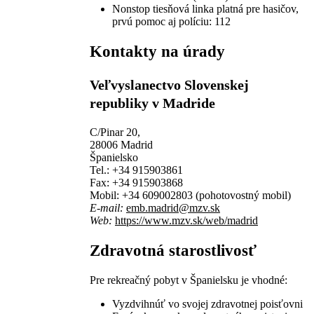
Nonstop tiesňová linka platná pre hasičov,
prvú pomoc aj políciu: 112
Kontakty na úrady
Veľvyslanectvo Slovenskej
republiky v Madride
C/Pinar 20,
28006 Madrid
Španielsko
Tel.:
+34 915903861
Fax:
+34 915903868
Mobil:
+34 609002803 (pohotovostný mobil)
E-mail:
emb.madrid@mzv.sk
Web:
https://www.mzv.sk/web/madrid
Zdravotná starostlivosť
Pre rekreačný pobyt v Španielsku je vhodné:
Vyzdvihnúť vo svojej zdravotnej poisťovni