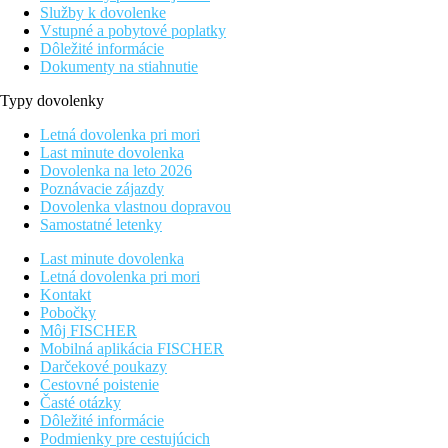
Služby k dovolenke
Vstupné a pobytové poplatky
Dôležité informácie
Dokumenty na stiahnutie
Typy dovolenky
Letná dovolenka pri mori
Last minute dovolenka
Dovolenka na leto 2026
Poznávacie zájazdy
Dovolenka vlastnou dopravou
Samostatné letenky
Last minute dovolenka
Letná dovolenka pri mori
Kontakt
Pobočky
Môj FISCHER
Mobilná aplikácia FISCHER
Darčekové poukazy
Cestovné poistenie
Časté otázky
Dôležité informácie
Podmienky pre cestujúcich