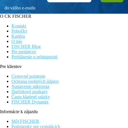
do vášho e-mailu
O CK FISCHER
Kontakt
Pobočky
Kariéra
O nás
FISCHER Blog
Pre predajcov
Prehlásenie o prístupnosti
Pre klientov
Cestovné poistenie
Ochrana osobných údajov
Nastavenie súkromia
Darčekové poukazy
Často kladené otázky
FISCHER Dynamix
Informácie k zájazdu
Môj FISCHER
Podmienky pre cestujúcich