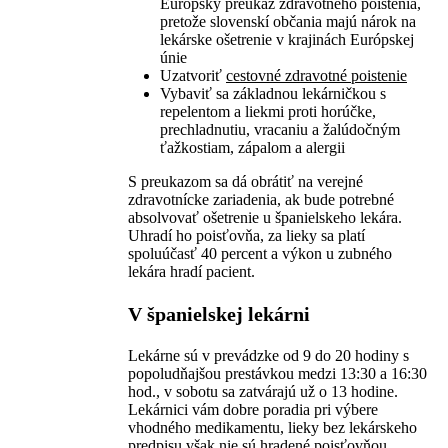
Európsky preukaz zdravotného poistenia,
pretože slovenskí občania majú nárok na
lekárske ošetrenie v krajinách Európskej
únie
Uzatvoriť
cestovné zdravotné poistenie
Vybaviť sa základnou lekárničkou s
repelentom a liekmi proti horúčke,
prechladnutiu, vracaniu a žalúdočným
ťažkostiam, zápalom a alergii
S preukazom sa dá obrátiť na verejné
zdravotnícke zariadenia, ak bude potrebné
absolvovať ošetrenie u španielskeho lekára.
Uhradí ho poisťovňa, za lieky sa platí
spoluúčasť 40 percent a výkon u zubného
lekára hradí pacient.
V španielskej lekárni
Lekárne sú v prevádzke od 9 do 20 hodiny s
popoludňajšou prestávkou medzi 13:30 a 16:30
hod., v sobotu sa zatvárajú už o 13 hodine.
Lekárnici vám dobre poradia pri výbere
vhodného medikamentu, lieky bez lekárskeho
predpisu však nie sú hradené poisťovňou.