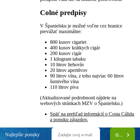
Colné predpisy
V Španielsku je možné voľne cez hranice
prevážať maximálne:
800 kusov cigariet
400 kusov krátkych cigár
200 kusov cigár
1 kilogram tabaku
10 litrov liehovín
20 litrov aperitívov
90 litrov vína, z toho najviac 60 litrov
šumivého vína
110 litrov piva
(Aktualizované podrobnosti nájdete na
webových stránkach MZV o Španielsku
.)
Späť na prehľad informácií o Costa Cálida
a ponuku zájazdov.
Najlepšie ponuky
ODOBERAŤ