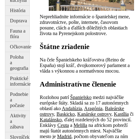
kuchyňa
História
Neprehliadnite informácie o španielskej mene,
Doprava
zdravotníctve, pošte, internete, časovom
posune, clách a ďalších dôležitých oblastiach
Fauna a
života na Pyrenejskom polostrove.
flóra
Štátne zriadenie
Očkovanie
Poloha
Na čele Španielskeho kráľovstva (Reino de
a
España) stojí kráľ, dvojkomorový parlament a
geografia
vláda s výkonnou a normatívnou mocou.
Praktické
Administratívne členenie
informácie
Podnebie
Rozlohou patrí
Španielsko
medzi najväčšie
a
európske štáty. Skladá sa zo 17 autonómnych
počasie
oblastí ako
Andalúzia
,
Aragónia
,
Baleárske
ostrovy
,
Baskicko
,
Kanárske ostrovy
,
Kastília
či
Aktivity
Katalánsko
, ďalej rozdelených do 52 provincií.
a
Enklávy
Ceuta
a
Melilla
na africkom pobreží
zábava
majú štatút autonómnych miest. Najväčšie
mesto je
Madrid
, počtom obyvateľom za ním
Slovníček