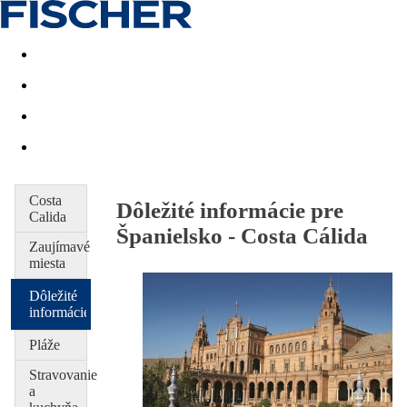
Last minute
Dovolenkové kluby
First minute - Leto 2026
Costa
Dôležité informácie pre
Calida
Španielsko - Costa Cálida
Zaujímavé
miesta
Dôležité
informácie
Pláže
Stravovanie
a