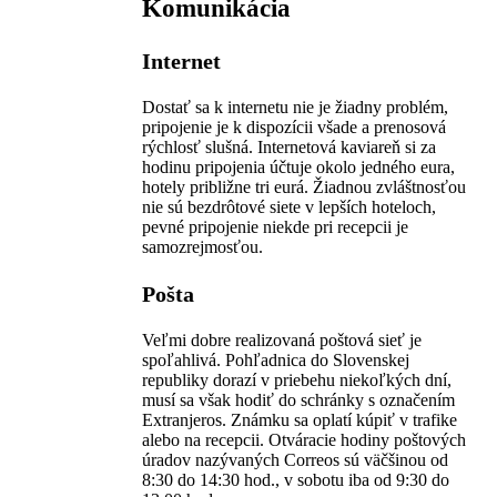
Komunikácia
Internet
Dostať sa k internetu nie je žiadny problém,
pripojenie je k dispozícii všade a prenosová
rýchlosť slušná. Internetová kaviareň si za
hodinu pripojenia účtuje okolo jedného eura,
hotely približne tri eurá. Žiadnou zvláštnosťou
nie sú bezdrôtové siete v lepších hoteloch,
pevné pripojenie niekde pri recepcii je
samozrejmosťou.
Pošta
Veľmi dobre realizovaná poštová sieť je
spoľahlivá. Pohľadnica do Slovenskej
republiky dorazí v priebehu niekoľkých dní,
musí sa však hodiť do schránky s označením
Extranjeros. Známku sa oplatí kúpiť v trafike
alebo na recepcii. Otváracie hodiny poštových
úradov nazývaných Correos sú väčšinou od
8:30 do 14:30 hod., v sobotu iba od 9:30 do