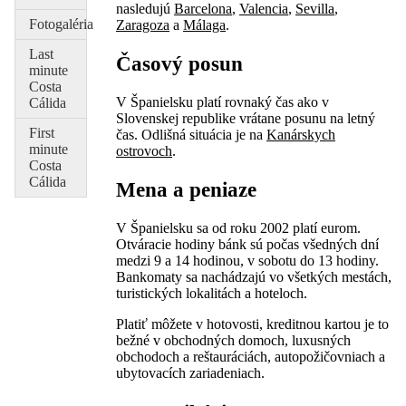
nasledujú
Barcelona
,
Valencia
,
Sevilla
,
Fotogaléria
Zaragoza
a
Málaga
.
Last
Časový posun
minute
Costa
V Španielsku platí rovnaký čas ako v
Cálida
Slovenskej republike vrátane posunu na letný
First
čas. Odlišná situácia je na
Kanárskych
minute
ostrovoch
.
Costa
Cálida
Mena a peniaze
V Španielsku sa od roku 2002 platí eurom.
Otváracie hodiny bánk sú počas všedných dní
medzi 9 a 14 hodinou, v sobotu do 13 hodiny.
Bankomaty sa nachádzajú vo všetkých mestách,
turistických lokalitách a hoteloch.
Platiť môžete v hotovosti, kreditnou kartou je to
bežné v obchodných domoch, luxusných
obchodoch a reštauráciách, autopožičovniach a
ubytovacích zariadeniach.