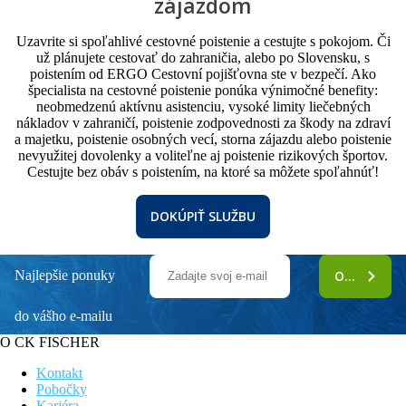
zájazdom
Uzavrite si spoľahlivé cestovné poistenie a cestujte s pokojom. Či
už plánujete cestovať do zahraničia, alebo po Slovensku, s
poistením od ERGO Cestovní pojišťovna ste v bezpečí. Ako
špecialista na cestovné poistenie ponúka výnimočné benefity:
neobmedzenú aktívnu asistenciu, vysoké limity liečebných
nákladov v zahraničí, poistenie zodpovednosti za škody na zdraví
a majetku, poistenie osobných vecí, storna zájazdu alebo poistenie
nevyužitej dovolenky a voliteľne aj poistenie rizikových športov.
Cestujte bez obáv s poistením, na ktoré sa môžete spoľahnúť!
DOKÚPIŤ SLUŽBU
Najlepšie ponuky
ODOBERAŤ
do vášho e-mailu
O CK FISCHER
Kontakt
Pobočky
Kariéra