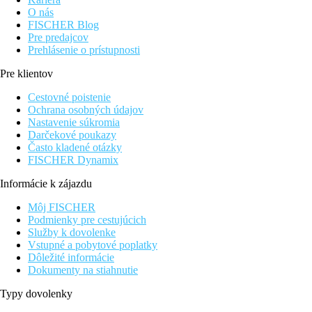
O nás
FISCHER Blog
Pre predajcov
Prehlásenie o prístupnosti
Pre klientov
Cestovné poistenie
Ochrana osobných údajov
Nastavenie súkromia
Darčekové poukazy
Často kladené otázky
FISCHER Dynamix
Informácie k zájazdu
Môj FISCHER
Podmienky pre cestujúcich
Služby k dovolenke
Vstupné a pobytové poplatky
Dôležité informácie
Dokumenty na stiahnutie
Typy dovolenky