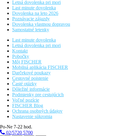
Letná dovolenka pri mori
Last minute dovolenka
Dovolenka na leto 2026
Poznávacie zájazdy
Dovolenka vlastnou dopravou
Samostatné letenky
Last minute dovolenka
Letná dovolenka pri mori
Kontakt
Pobočky
Môj FISCHER
Mobilná aplikácia FISCHER
Darčekové poukazy
Cestovné poistenie
Časté otázky
Dôležité informácie
Podmienky pre cestujúcich
Voľné pozície
FISCHER Blog
Ochrana osobných údajov
Nastavenie súkromia
Po-Ne 7-22 hod.
02/5720 5700