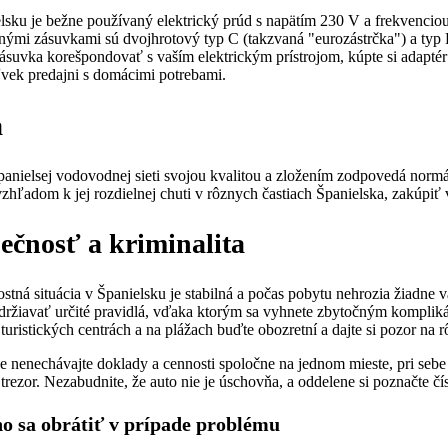
lsku je bežne používaný elektrický prúd s napätím 230 V a frekvencio
nými zásuvkami sú dvojhrotový typ C (takzvaná "eurozástrčka") a typ 
ásuvka korešpondovať s vaším elektrickým prístrojom, kúpte si adaptér
ľvek predajni s domácimi potrebami.
a
panielsej vodovodnej sieti svojou kvalitou a zložením zodpovedá norm
vzhľadom k jej rozdielnej chuti v rôznych častiach Španielska, zakúpi
ečnosť a kriminalita
tná situácia v Španielsku je stabilná a počas pobytu nehrozia žiadne v
održiavať určité pravidlá, vďaka ktorým sa vyhnete zbytočným komplik
turistických centrách a na plážach buďte obozretní a dajte si pozor na rô
 nenechávajte doklady a cennosti spoločne na jednom mieste, pri sebe 
trezor. Nezabudnite, že auto nie je úschovňa, a oddelene si poznačte čís
o sa obrátiť v prípade problému