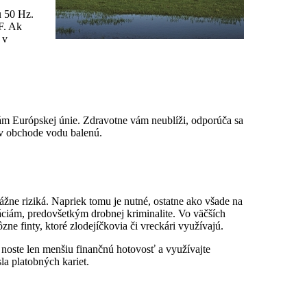
u 50 Hz.
F. Ak
 v
ám Európskej únie. Zdravotne vám neublíži, odporúča sa
ť v obchode vodu balenú.
ážne riziká. Napriek tomu je nutné, ostatne ako všade na
áciám, predovšetkým drobnej kriminalite. Vo väčších
zne finty, ktoré zlodejíčkovia či vreckári využívajú.
noste len menšiu finančnú hotovosť a využívajte
la platobných kariet.