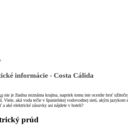
Pobočky
Časté otázky
Dovolenka
Destinácie
e
ické informácie - Costa Cálida
ko
nie je žiadna neznáma krajina, napriek tomu iste oceníte hrsť užitočn
í. Viete, aká voda tečie v španielskej vodovodnej sieti, akým jazykom 
 a aké elektrické zásuvky asi nájdete v hoteli?
trický prúd