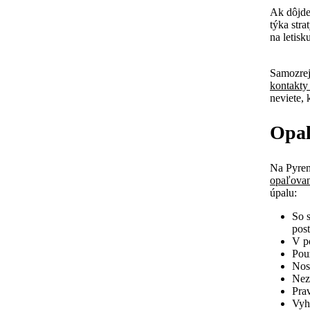
Ak dôjde
týka stra
na letisk
Samozrej
kontakty
neviete,
Opaľ
Na Pyren
opaľovan
úpalu:
So s
pos
V p
Pou
Nos
Neza
Prav
Vyh