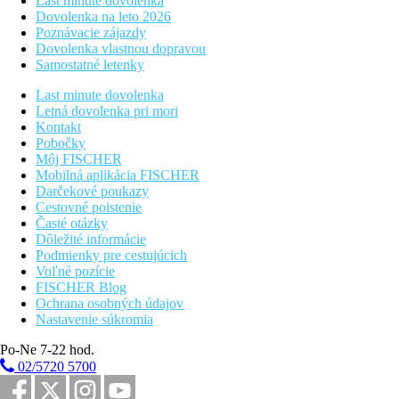
Last minute dovolenka
Dovolenka na leto 2026
Poznávacie zájazdy
Dovolenka vlastnou dopravou
Samostatné letenky
Last minute dovolenka
Letná dovolenka pri mori
Kontakt
Pobočky
Môj FISCHER
Mobilná aplikácia FISCHER
Darčekové poukazy
Cestovné poistenie
Časté otázky
Dôležité informácie
Podmienky pre cestujúcich
Voľné pozície
FISCHER Blog
Ochrana osobných údajov
Nastavenie súkromia
Po-Ne 7-22 hod.
02/5720 5700