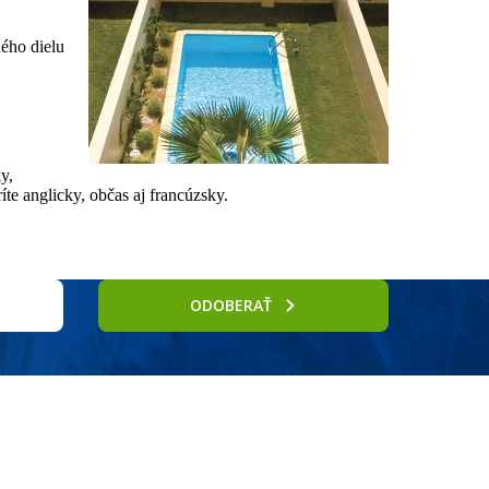
ného dielu
y,
íte anglicky, občas aj francúzsky.
ODOBERAŤ