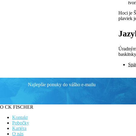
tvo
Hoci je 
plaviek j
Jazy
Úradným 
baskitsky
Spä
Najlepšie ponuky do vášho e-mailu
O CK FISCHER
Kontakt
Pobočky
Kariéra
O nás