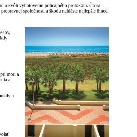
ciu kvôli vyhotoveniu policajného protokolu. Čo sa
 prepravnej spoločnosti a škodu nahláste najlepšie ihneď
teľov,
ikdy
pri mori a
enia a
omaly a
volať