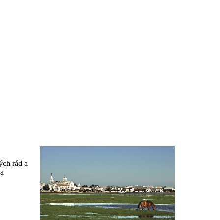
Služby
ých rád a
sa