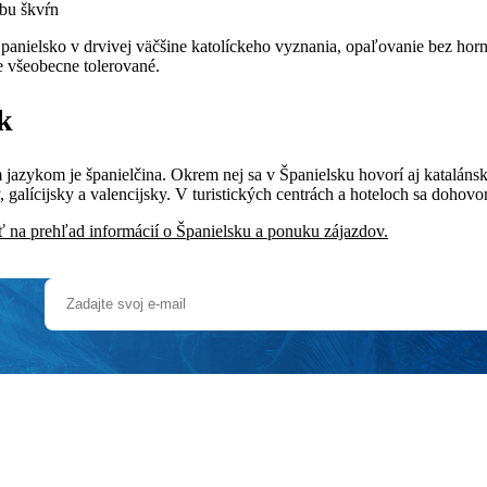
rbu škvŕn
Španielsko v drvivej väčšine katolíckeho vyznania, opaľovanie bez hor
e všeobecne tolerované.
k
jazykom je španielčina. Okrem nej sa v Španielsku hovorí aj katalánsk
, galícijsky a valencijsky. V turistických centrách a hoteloch sa dohovor
ť na prehľad informácií o Španielsku a ponuku zájazdov.