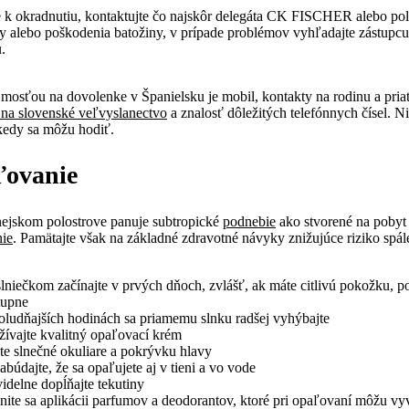
 k okradnutiu, kontaktujte čo najskôr delegáta CK FISCHER alebo polí
ty alebo poškodenia batožiny, v prípade problémov vyhľadajte zástupcu
u.
mosťou na dovolenke v Španielsku je mobil, kontakty na rodinu a pria
 na slovenské veľvyslanectvo
a znalosť dôležitých telefónnych čísel. N
 kedy sa môžu hodiť.
ovanie
ejskom polostrove panuje subtropické
podnebie
ako stvorené na pobyt 
ie
. Pamätajte však na základné zdravotné návyky znižujúce riziko spál
lniečkom začínajte v prvých dňoch, zvlášť, ak máte citlivú pokožku, p
tupne
oludňajších hodinách sa priamemu slnku radšej vyhýbajte
žívajte kvalitný opaľovací krém
te slnečné okuliare a pokrývku hlavy
búdajte, že sa opaľujete aj v tieni a vo vode
idelne dopĺňajte tekutiny
nite sa aplikácii parfumov a deodorantov, ktoré pri opaľovaní môžu vy