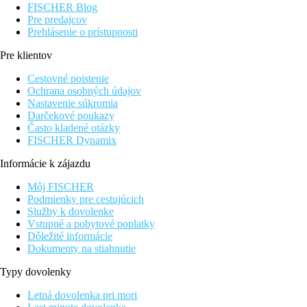
FISCHER Blog
Pre predajcov
Prehlásenie o prístupnosti
Pre klientov
Cestovné poistenie
Ochrana osobných údajov
Nastavenie súkromia
Darčekové poukazy
Často kladené otázky
FISCHER Dynamix
Informácie k zájazdu
Môj FISCHER
Podmienky pre cestujúcich
Služby k dovolenke
Vstupné a pobytové poplatky
Dôležité informácie
Dokumenty na stiahnutie
Typy dovolenky
Letná dovolenka pri mori