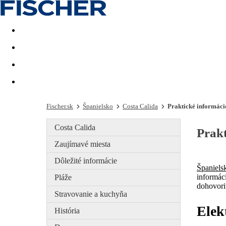
Last minute
Dovolenkové kluby
First minute - Leto 2026
Fischer.sk
Španielsko
Costa Calida
Praktické informáci
Costa Calida
Prakt
Zaujímavé miesta
Dôležité informácie
Španiels
informáci
Pláže
dohovoriť
Stravovanie a kuchyňa
Elek
História