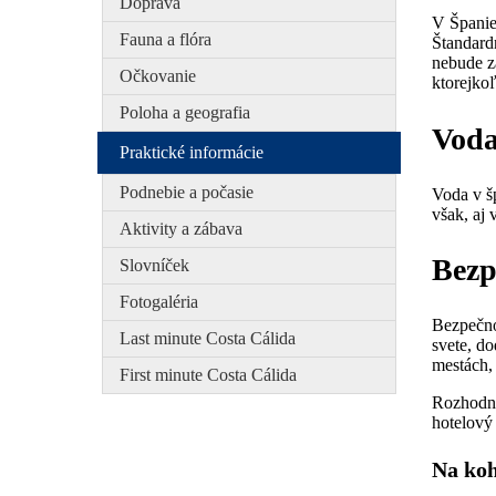
Doprava
V Španie
Fauna a flóra
Štandard
nebude z
Očkovanie
ktorejko
Poloha a geografia
Vod
Praktické informácie
Podnebie a počasie
Voda v š
však, aj 
Aktivity a zábava
Bezp
Slovníček
Fotogaléria
Bezpečnos
Last minute Costa Cálida
svete, d
mestách, 
First minute Costa Cálida
Rozhodne
hotelový 
Na koh