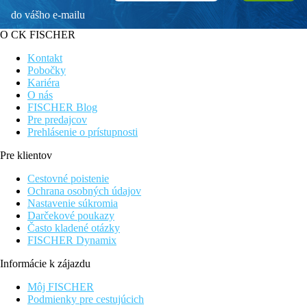
do vášho e-mailu
O CK FISCHER
Kontakt
Pobočky
Kariéra
O nás
FISCHER Blog
Pre predajcov
Prehlásenie o prístupnosti
Pre klientov
Cestovné poistenie
Ochrana osobných údajov
Nastavenie súkromia
Darčekové poukazy
Často kladené otázky
FISCHER Dynamix
Informácie k zájazdu
Môj FISCHER
Podmienky pre cestujúcich