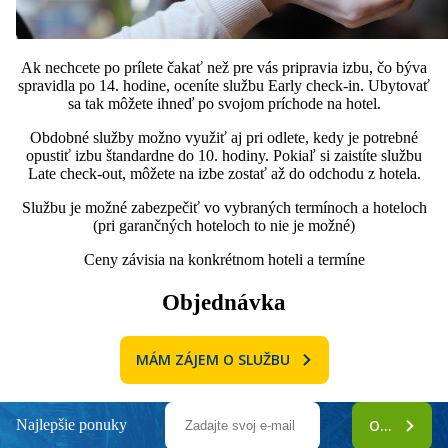
Ak nechcete po prílete čakať než pre vás pripravia izbu, čo býva
spravidla po 14. hodine, oceníte službu Early check-in. Ubytovať
sa tak môžete ihneď po svojom príchode na hotel.
Obdobné služby možno využiť aj pri odlete, kedy je potrebné
opustiť izbu štandardne do 10. hodiny. Pokiaľ si zaistíte službu
Late check-out, môžete na izbe zostať až do odchodu z hotela.
Službu je možné zabezpečiť vo vybraných termínoch a hoteloch
(pri garančných hoteloch to nie je možné)
Ceny závisia na konkrétnom hoteli a termíne
Objednávka
MÁM ZÁJEM O SLUŽBU
Najlepšie ponuky
ODOBERAŤ