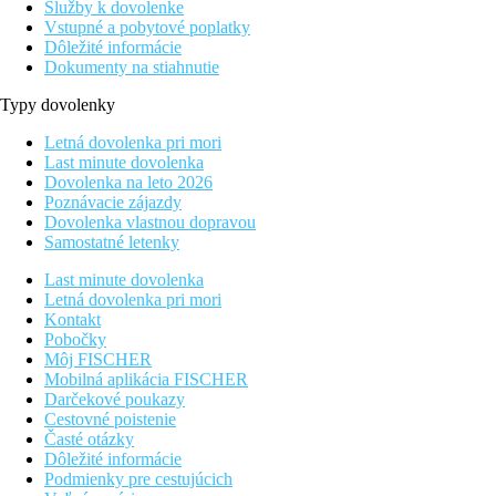
Služby k dovolenke
Vstupné a pobytové poplatky
Dôležité informácie
Dokumenty na stiahnutie
Typy dovolenky
Letná dovolenka pri mori
Last minute dovolenka
Dovolenka na leto 2026
Poznávacie zájazdy
Dovolenka vlastnou dopravou
Samostatné letenky
Last minute dovolenka
Letná dovolenka pri mori
Kontakt
Pobočky
Môj FISCHER
Mobilná aplikácia FISCHER
Darčekové poukazy
Cestovné poistenie
Časté otázky
Dôležité informácie
Podmienky pre cestujúcich