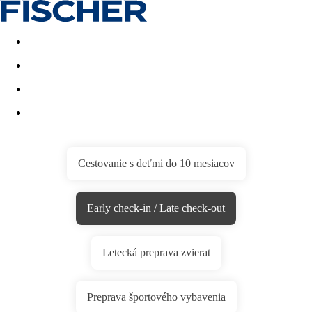
Last minute
Dovolenkové kluby
First minute - Leto 2026
Cestovanie s deťmi do 10 mesiacov
Early check-in / Late check-out
Letecká preprava zvierat
Preprava športového vybavenia