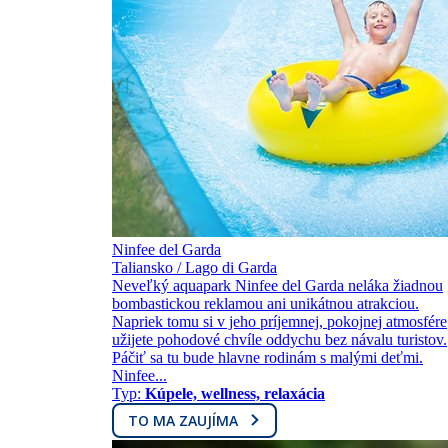
Ninfee del Garda
Taliansko / Lago di Garda
Neveľký aquapark Ninfee del Garda neláka žiadnou
bombastickou reklamou ani unikátnou atrakciou.
Napriek tomu si v jeho príjemnej, pokojnej atmosfére
užijete pohodové chvíle oddychu bez návalu turistov.
Páčiť sa tu bude hlavne rodinám s malými deťmi.
Ninfee...
Typ:
Kúpele, wellness, relaxácia
TO MA ZAUJÍMA