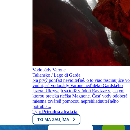
Vodopády Varone
Taliansko / Lago di Garda
Na prvý pohľad neviditeľné, o to viac fascinujúce vo
vnútri, sú vodopády Varone neďaleko Gardského
jazera. Ukrývajú sa totiž v údolí Ravizze v jaskyni,
ktorou preteká riečka Magnone. Časť vody odoberá
miestna továreň pomocou neprehliadnuteľného
potrubia...
Typ:
Prírodná atrakcia
TO MA ZAUJÍMA