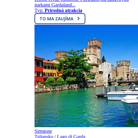
parkami Gardaland...
Typ:
Prírodná atrakcia
TO MA ZAUJÍMA
Sirmione
Taliansko / Lago di Garda