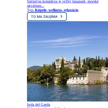
Súčasťou komplexu je veľký lunapark, morské
akvárium...
Typ:
Kúpele, wellness, relaxácia
TO MA ZAUJÍMA
Isola del Garda