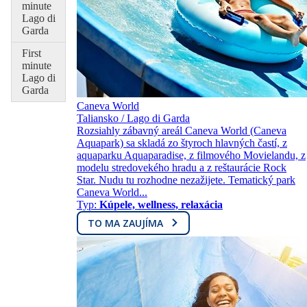
minute
Lago di
Garda
First
minute
Lago di
Garda
Caneva World
Taliansko / Lago di Garda
Rozsiahly zábavný areál Caneva World (Caneva
Aquapark) sa skladá zo štyroch hlavných častí, z
aquaparku Aquaparadise, z filmového Movielandu, z
modelu stredovekého hradu a z reštaurácie Rock
Star. Nudu tu rozhodne nezažijete. Tematický park
Caneva World...
Typ:
Kúpele, wellness, relaxácia
TO MA ZAUJÍMA