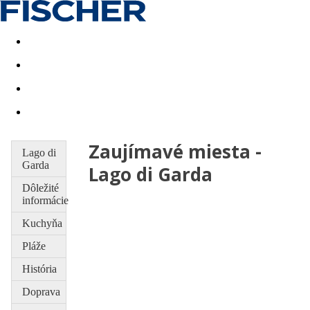
Last minute
Dovolenkové kluby
First minute - Leto 2026
Zaujímavé miesta -
Lago di
Garda
Lago di Garda
Dôležité
informácie
Kuchyňa
Pláže
História
Doprava