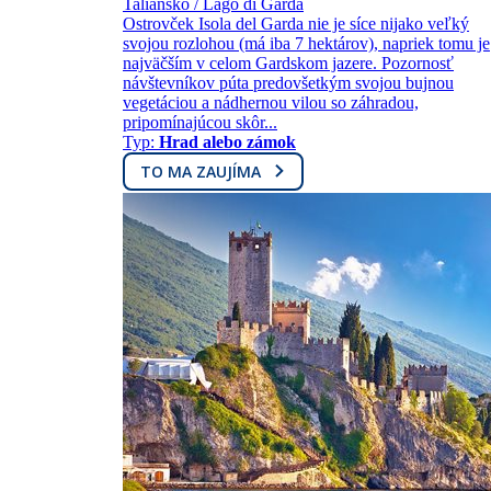
Taliansko / Lago di Garda
Ostrovček Isola del Garda nie je síce nijako veľký
svojou rozlohou (má iba 7 hektárov), napriek tomu je
najväčším v celom Gardskom jazere. Pozornosť
návštevníkov púta predovšetkým svojou bujnou
vegetáciou a nádhernou vilou so záhradou,
pripomínajúcou skôr...
Typ:
Hrad alebo zámok
TO MA ZAUJÍMA