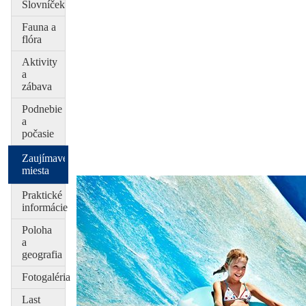
Slovníček
Fauna a
flóra
Aktivity
a
zábava
Podnebie
a
počasie
Zaujímavé
miesta
Praktické
informácie
Poloha
a
geografia
Fotogaléria
Last