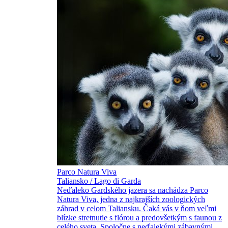
Parco Natura Viva
Taliansko / Lago di Garda
Neďaleko Gardského jazera sa nachádza Parco
Natura Viva, jedna z najkrajších zoologických
záhrad v celom Taliansku. Čaká vás v ňom veľmi
blízke stretnutie s flórou a predovšetkým s faunou z
celého sveta. Spoločne s neďalekými zábavnými