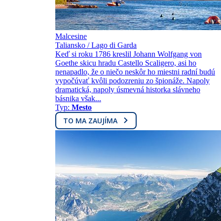
Malcesine
Taliansko / Lago di Garda
Keď si roku 1786 kreslil Johann Wolfgang von
Goethe skicu hradu Castello Scaligero, asi ho
nenapadlo, že o niečo neskôr ho miestni radní budú
vypočúvať kvôli podozreniu zo špionáže. Napoly
dramatická, napoly úsmevná historka slávneho
básnika však...
Typ:
Mesto
TO MA ZAUJÍMA