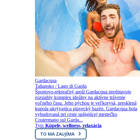
Gardacqua
Taliansko / Lago di Garda
Športovo-rekreačný areál Gardacqua predstavuje
rozsiahly komplex ideálny na aktívne trávenie
voľného času. Jeho pýchou je veľkorysá, presklená
kupola ukrývajúca plavecký bazén. Gardacqua bola
vybudovaná pri ceste spájajúcej mestečko
Costermano sul Garda...
Typ:
Kúpele, wellness, relaxácia
TO MA ZAUJÍMA