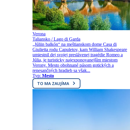
Verona
Taliansko / Lago di Garda
„Júliin balkón“ na meštianskom dome Casa di
Giulietta rodu Capuletov, kam William Shakespeare
umiestnil dej svojej preslávenej tragédie Romeo a
Júlia, je turisticky najexponovanejším miestom
Verony. Mesto obohnané pásom gotických a
renesančných hradieb sa však...
Typ:
Mesto
TO MA ZAUJÍMA