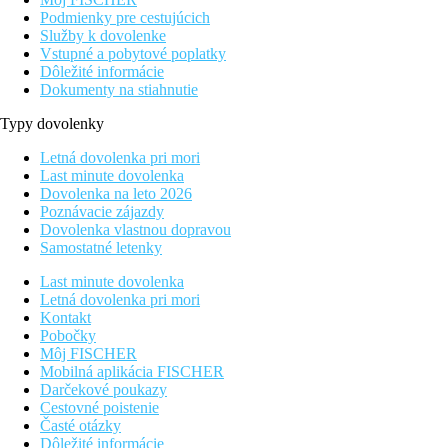
Podmienky pre cestujúcich
Služby k dovolenke
Vstupné a pobytové poplatky
Dôležité informácie
Dokumenty na stiahnutie
Typy dovolenky
Letná dovolenka pri mori
Last minute dovolenka
Dovolenka na leto 2026
Poznávacie zájazdy
Dovolenka vlastnou dopravou
Samostatné letenky
Last minute dovolenka
Letná dovolenka pri mori
Kontakt
Pobočky
Môj FISCHER
Mobilná aplikácia FISCHER
Darčekové poukazy
Cestovné poistenie
Časté otázky
Dôležité informácie