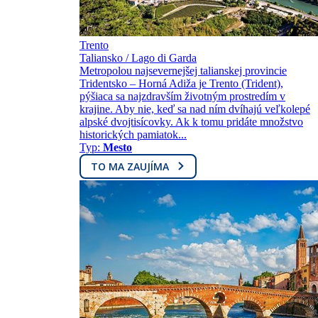
Trento
Taliansko / Lago di Garda
Metropolou najsevernejšej talianskej provincie
Tridentsko – Horná Adiža je Trento (Trident),
pýšiaca sa najzdravším životným prostredím v
krajine. Aby nie, keď sa nad ním dvíhajú veľkolepé
alpské dvojtisícovky. Ak k tomu pridáte množstvo
historických pamiatok...
Typ:
Mesto
TO MA ZAUJÍMA