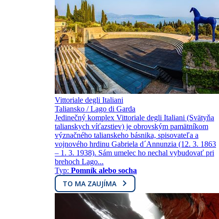
Vittoriale degli Italiani
Taliansko / Lago di Garda
Jedinečný komplex Vittoriale degli Italiani (Svätyňa
talianskych víťazstiev) je obrovským pamätníkom
význačného talianskeho básnika, spisovateľa a
vojnového hrdinu Gabriela d´Annunzia (12. 3. 1863
– 1. 3. 1938). Sám umelec ho nechal vybudovať pri
brehoch Lago...
Typ:
Pomník alebo socha
TO MA ZAUJÍMA