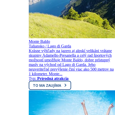
Monte Baldo
Taliansko / Lago di Garda
Krásne výhľady na jazero aj alpskí velikáni vrátane
skupiny Adamello-Presanella a celý rad športových
možností umožňuje Monte Baldo, dobre prístupný
masív na východ od Lago di Garda. Jeho
neuveriteľné prevýšenie činí viac ako 500 metrov na
1 kilometer. Monte...
Typ:
Prírodná atrakcia
TO MA ZAUJÍMA