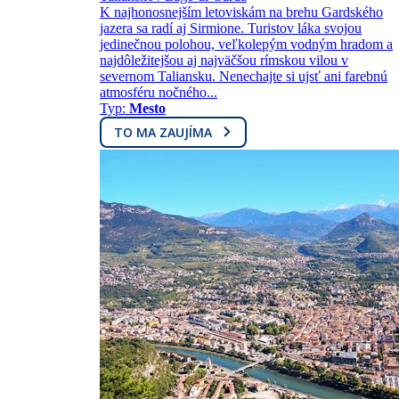
K najhonosnejším letoviskám na brehu Gardského
jazera sa radí aj Sirmione. Turistov láka svojou
jedinečnou polohou, veľkolepým vodným hradom a
najdôležitejšou aj najväčšou rímskou vilou v
severnom Taliansku. Nenechajte si ujsť ani farebnú
atmosféru nočného...
Typ:
Mesto
TO MA ZAUJÍMA