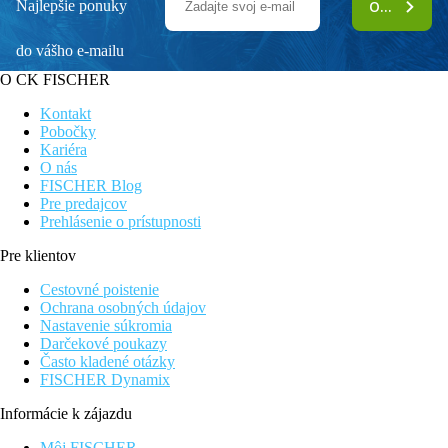
Najlepšie ponuky
ODOBERAŤ
do vášho e-mailu
O CK FISCHER
Kontakt
Pobočky
Kariéra
O nás
FISCHER Blog
Pre predajcov
Prehlásenie o prístupnosti
Pre klientov
Cestovné poistenie
Ochrana osobných údajov
Nastavenie súkromia
Darčekové poukazy
Často kladené otázky
FISCHER Dynamix
Informácie k zájazdu
Môj FISCHER