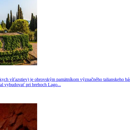
anskych víťazstiev) je obrovským pamätníkom význačného talianskeho bá
al vybudovať pri brehoch Lago...