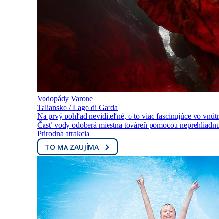
Vodopády Varone
Taliansko / Lago di Garda
Na prvý pohľad neviditeľné, o to viac fascinujúce vo vnút
Časť vody odoberá miestna továreň pomocou neprehliadnut
Prírodná atrakcia
TO MA ZAUJÍMA