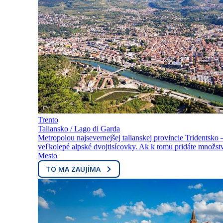
Trento
Taliansko / Lago di Garda
Metropolou najsevernejšej talianskej provincie Tridentsko 
veľkolepé alpské dvojtisícovky. Ak k tomu pridáte množstv
Mesto
TO MA ZAUJÍMA