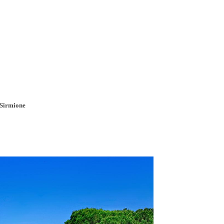
Pobočky
Časté otázky
Dovolenka
Destinácie
Sirmione