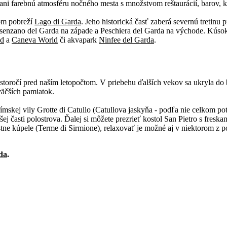
ť ani farebnú atmosféru nočného mesta s množstvom reštaurácií, barov, k
nom pobreží
Lago di Garda
. Jeho historická časť zaberá severnú tretinu
Desenzano del Garda na západe a Peschiera del Garda na východe. Kúsok
nd
a
Caneva World
či akvapark
Ninfee del Garda
.
 storočí pred naším letopočtom. V priebehu ďalších vekov sa ukryla d
väčších pamiatok.
mskej vily Grotte di Catullo (Catullova jaskyňa - podľa nie celkom p
j časti polostrova. Ďalej si môžete prezrieť kostol San Pietro s freska
iestne kúpele (Terme di Sirmione), relaxovať je možné aj v niektorom z
da
.