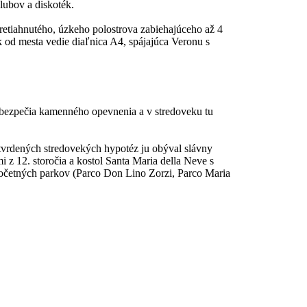
lubov a diskoték.
 pretiahnutého, úzkeho polostrova zabiehajúceho až 4
 od mesta vedie diaľnica A4, spájajúca Veronu s
o bezpečia kamenného opevnenia a v stredoveku tu
otvrdených stredovekých hypotéz ju obýval slávny
mi z 12. storočia a kostol Santa Maria della Neve s
 početných parkov (Parco Don Lino Zorzi, Parco Maria