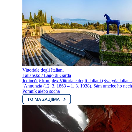
Vittoriale degli Italiani
Taliansko / Lago di Garda
Jedinečný komplex Vittoriale degli Italiani (Svätyňa tali
´Annunzia (12. 3. 1863 – 1. 3. 1938). Sám umelec ho nech
Pomník alebo socha
TO MA ZAUJÍMA