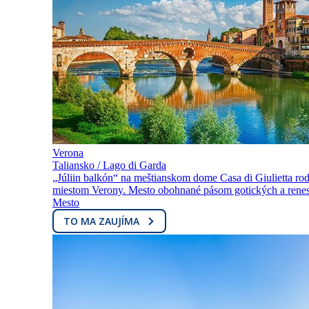
Verona
Taliansko / Lago di Garda
„Júliin balkón“ na meštianskom dome Casa di Giulietta rod
miestom Verony. Mesto obohnané pásom gotických a renesa
Mesto
TO MA ZAUJÍMA