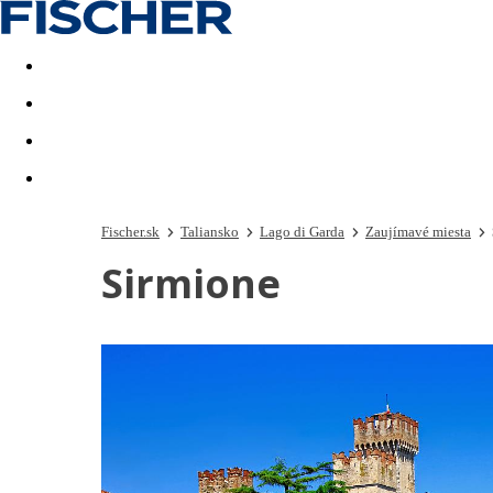
Last minute
Dovolenkové kluby
First minute - Leto 2026
Fischer.sk
Taliansko
Lago di Garda
Zaujímavé miesta
Sirmione