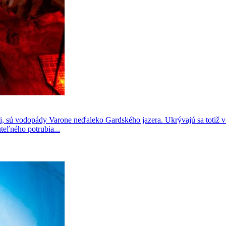
ri, sú vodopády Varone neďaleko Gardského jazera. Ukrývajú sa totiž v
eľného potrubia...