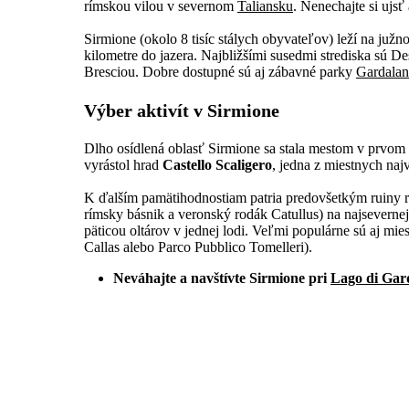
rímskou vilou v severnom
Taliansku
. Nenechajte si ujs
Sirmione (okolo 8 tisíc stálych obyvateľov) leží na juž
kilometre do jazera. Najbližšími susedmi strediska sú 
Bresciou. Dobre dostupné sú aj zábavné parky
Gardala
Výber aktivít v Sirmione
Dlho osídlená oblasť Sirmione sa stala mestom v prvom
vyrástol hrad
Castello Scaligero
, jedna z miestnych naj
K ďalším pamätihodnostiam patria predovšetkým ruiny rí
rímsky básnik a veronský rodák Catullus) na najsevernejše
päticou oltárov v jednej lodi. Veľmi populárne sú aj m
Callas alebo Parco Pubblico Tomelleri).
Neváhajte a navštívte Sirmione pri
Lago di Gar