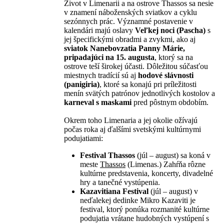
Život v Limenarii a na ostrove Thassos sa nesie
v znamení náboženských sviatkov a cyklu
sezónnych prác. Významné postavenie v
kalendári majú oslavy
Veľkej noci (Pascha)
s
jej špecifickými obradmi a zvykmi, ako aj
sviatok Nanebovzatia Panny Márie,
pripadajúci na 15. augusta
, ktorý sa na
ostrove teší širokej účasti. Dôležitou súčasťou
miestnych tradícií sú aj
hodové slávnosti
(panigiria)
, ktoré sa konajú pri príležitosti
menín svätých patrónov jednotlivých kostolov a
karneval s maskami
pred pôstnym obdobím.
Okrem toho Limenaria a jej okolie ožívajú
počas roka aj ďalšími svetskými kultúrnymi
podujatiami:
Festival Thassos
(júl – august) sa koná v
meste
Thassos
(Limenas.) Zahŕňa rôzne
kultúrne predstavenia, koncerty, divadelné
hry a tanečné vystúpenia.
Kazavitiana Festival
(júl – august) v
neďalekej dedinke Mikro Kazaviti je
festival, ktorý ponúka rozmanité kultúrne
podujatia vrátane hudobných vystúpení s