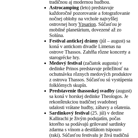
tradičnou aj modernou hudbou.
Astrocamping
(leto) predstavuje
každoročné pozorovanie a fotografovanie
nočnej oblohy na vrchole najvyššej
ostrovnej hory
Ypsarion
. Súčasťou je
mobilné planetárium, dovezené až zo
Solúna.
Festival antickej drámy
(júl – august) sa
koná v antickom divadle Limenas na
ostrove Thassos. Zahŕňa rôzne koncerty a
starogrécke hry.
Medový festival
(začiatok augusta) v
dedinke Prinos predstavuje príležitosť na
ochutnávku rôznych medových produktov
z ostrova Thassos. Súčasťou sú vystúpenia
folklórnych skupín.
Predstavenie thassoskej svadby
(august)
sa koná v horskej dedinke Theologos. Je
rekonštrukciou tradičnej svadobnej
udalosti vrátane hudby, zábavy a ošatenia.
Sardinkový festival
(25. júl) v dedine
Kallirachi je živým podujatím, počas
ktorého sa podávajú grilované sardinky
zdarma s vínom a destilátom tsipouro
(raki). Súčasťou festivalu je živá tradičná