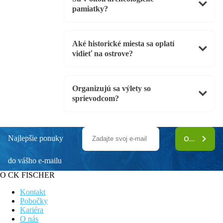
pamiatky?
Aké historické miesta sa oplatí
vidieť na ostrove?
Organizujú sa výlety so
sprievodcom?
Najlepšie ponuky
ODOBERAŤ
do vášho e-mailu
O CK FISCHER
Kontakt
Pobočky
Kariéra
O nás