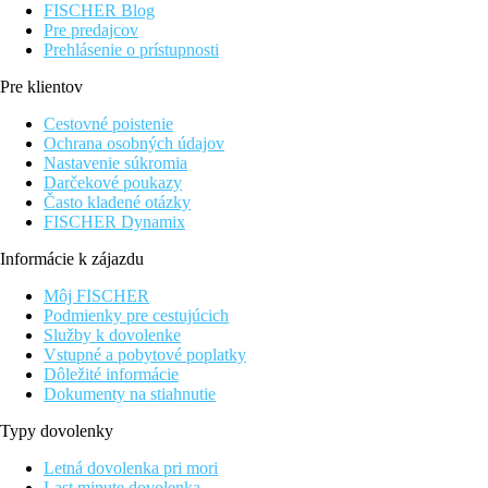
FISCHER Blog
Pre predajcov
Prehlásenie o prístupnosti
Pre klientov
Cestovné poistenie
Ochrana osobných údajov
Nastavenie súkromia
Darčekové poukazy
Často kladené otázky
FISCHER Dynamix
Informácie k zájazdu
Môj FISCHER
Podmienky pre cestujúcich
Služby k dovolenke
Vstupné a pobytové poplatky
Dôležité informácie
Dokumenty na stiahnutie
Typy dovolenky
Letná dovolenka pri mori
Last minute dovolenka