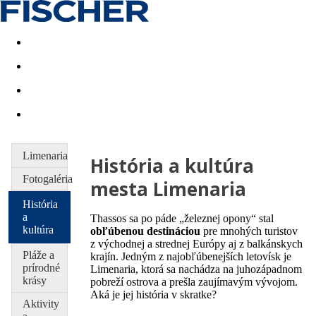
Last minute
Dovolenkové kluby
First minute - Leto 2026
Limenaria
História a kultúra
Fotogaléria
mesta Limenaria
História
a
Thassos sa po páde „železnej opony“ stal
kultúra
obľúbenou destináciou
pre mnohých turistov
z východnej a strednej Európy aj z balkánskych
Pláže a
krajín. Jedným z najobľúbenejších letovísk je
prírodné
Limenaria, ktorá sa nachádza na juhozápadnom
krásy
pobreží ostrova a prešla zaujímavým vývojom.
Aká je jej história v skratke?
Aktivity