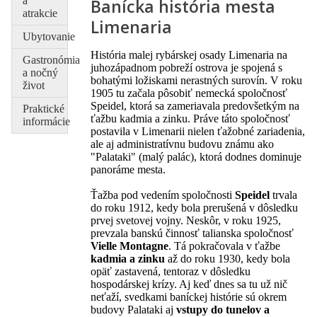
a
Banícka história mesta
atrakcie
Limenaria
Ubytovanie
História malej rybárskej osady Limenaria na
Gastronómia
juhozápadnom pobreží ostrova je spojená s
a nočný
bohatými ložiskami nerastných surovín. V roku
život
1905 tu začala pôsobiť nemecká spoločnosť
Speidel, ktorá sa zameriavala predovšetkým na
Praktické
ťažbu kadmia a zinku. Práve táto spoločnosť
informácie
postavila v Limenarii nielen ťažobné zariadenia,
ale aj administratívnu budovu známu ako
"Palataki" (malý palác), ktorá dodnes dominuje
panoráme mesta.
Ťažba pod vedením spoločnosti
Speidel
trvala
do roku 1912, kedy bola prerušená v dôsledku
prvej svetovej vojny. Neskôr, v roku 1925,
prevzala banskú činnosť talianska spoločnosť
Vielle Montagne
. Tá pokračovala v ťažbe
kadmia a zinku
až do roku 1930, kedy bola
opäť zastavená, tentoraz v dôsledku
hospodárskej krízy. Aj keď dnes sa tu už nič
neťaží, svedkami baníckej histórie sú okrem
budovy Palataki aj
vstupy do tunelov a