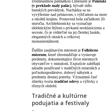
Dominantnou pamiatkou Limenarie je
Palataki
(v preklade malý palác)
, bývalé sídlo
banských prevádzok. Nachádza sa na
vyvýšenine nad prístavom, s výhľadom na more
a okolitú krajinu. Postavená bola začiatkom 20.
storočia. Architektonicky sa vyznačuje
eklektickým štýlom s prvkami neoklasicizmu a
secesie, čo je viditeľné na jej členitej fasáde,
elegantných oknách a celkovej
monumentálnosti.
Ďalším zaujímavým miestom je
Folklórne
múzeum
, ktoré zhromažďuje a vystavuje
predmety, dokumentujúce život miestnych
obyvateľov v minulosti. Expozície zahŕňajú
náradie používané v tradičných remeslách a
poľnohospodárstve, dobový nábytok a
predmety dennej potreby. Významnú časť
zbierky tvoria
tradičné odevy
a výšivky z
rôznych období.
Tradičné a kultúrne
podujatia a festivaly