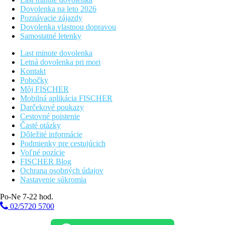
Dovolenka na leto 2026
Poznávacie zájazdy
Dovolenka vlastnou dopravou
Samostatné letenky
Last minute dovolenka
Letná dovolenka pri mori
Kontakt
Pobočky
Môj FISCHER
Mobilná aplikácia FISCHER
Darčekové poukazy
Cestovné poistenie
Časté otázky
Dôležité informácie
Podmienky pre cestujúcich
Voľné pozície
FISCHER Blog
Ochrana osobných údajov
Nastavenie súkromia
Po-Ne 7-22 hod.
02/5720 5700