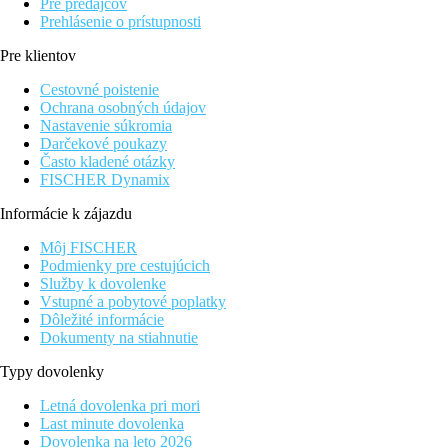
Pre predajcov
Prehlásenie o prístupnosti
Pre klientov
Cestovné poistenie
Ochrana osobných údajov
Nastavenie súkromia
Darčekové poukazy
Často kladené otázky
FISCHER Dynamix
Informácie k zájazdu
Môj FISCHER
Podmienky pre cestujúcich
Služby k dovolenke
Vstupné a pobytové poplatky
Dôležité informácie
Dokumenty na stiahnutie
Typy dovolenky
Letná dovolenka pri mori
Last minute dovolenka
Dovolenka na leto 2026