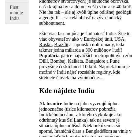
kilometrov štvorcových) je skutočne obrovská,
naša krajina by sa do nej vošla viac ako 40 krát!
First
Nie iba tak – ale aj kvôli úplne odlišnej geológii
minute
a geografii – sa celá oblasť nazýva Indický
India
subkontinent.
Ešte viac fascinujúca je ľudnatosť Indie. Žije tu
viac obyvateľov ako v Európskej únii,
USA
,
Rusku
,
Brazílii
a Japonsku dohromady, teda
takmer jedna miliarda a 300 miliónov ľudí!
Populácia
pätice najväčších metropolitných zón
Dillí, Bombaj, Kalkata, Bangalore a Pune
prevyšuje českú hneď 10 krát. Napriek tomu je
možné v Indii nájsť rozsiahle regióny, kde
stretnete človek iba výnimočne…
Kde nájdete Indiu
Ak
hranice
Indie na juhu vyzerajú úplne
jednoznačne (tisíce kilometrov pobrežia
Indického oceánu, z ktorého vykukuje ako
odtrhnutý kus
Srí Lanka
), tak na severe je
situácia úplne odlišná. Niektoré územia sú
sporné, hraničná čiara s Bangladéšom sa vinie v
neuveriteľných motaniciach a na horúcom