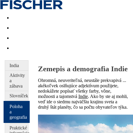
Last minute
Dovolenkové kluby
First minute - Leto 2026
India
Zemepis a demografia Indie
Aktivity
Ohromná, neuveriteľná, neustále prekvapivá ...
a
akékoľvek oslňujúce adjektívum použijete,
zábava
nedokážete popísať všetky farby, vône,
Slovníček
možnosti a tajomstvá
Indie
. Ako by ste aj mohli,
veď ide o siedmu najväčšiu krajinu sveta a
Poloha
druhý štát planéty, čo sa počtu obyvateľov týka.
a
geografia
Praktické