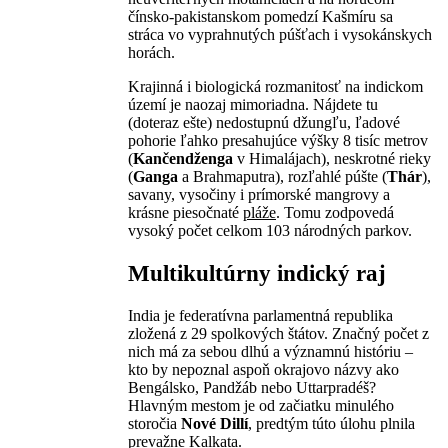
čínsko-pakistanskom pomedzí Kašmíru sa
stráca vo vyprahnutých púšťach i vysokánskych
horách.
Krajinná i biologická rozmanitosť na indickom
území je naozaj mimoriadna. Nájdete tu
(doteraz ešte) nedostupnú džungľu, ľadové
pohorie ľahko presahujúce výšky 8 tisíc metrov
(
Kančendženga
v Himalájach), neskrotné rieky
(
Ganga
a Brahmaputra), rozľahlé púšte (
Thár
),
savany, vysočiny i prímorské mangrovy a
krásne piesočnaté
pláže
. Tomu zodpovedá
vysoký počet celkom 103 národných parkov.
Multikultúrny indický raj
India je federatívna parlamentná republika
zložená z 29 spolkových štátov. Značný počet z
nich má za sebou dlhú a významnú históriu –
kto by nepoznal aspoň okrajovo názvy ako
Bengálsko, Pandžáb nebo Uttarpradéš?
Hlavným mestom je od začiatku minulého
storočia
Nové Dillí
, predtým túto úlohu plnila
prevažne Kalkata.