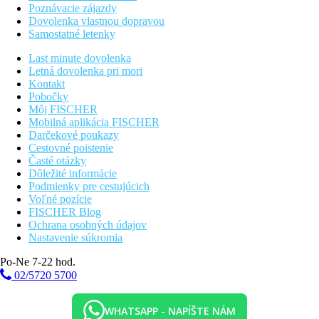
Poznávacie zájazdy
Dovolenka vlastnou dopravou
Samostatné letenky
Last minute dovolenka
Letná dovolenka pri mori
Kontakt
Pobočky
Môj FISCHER
Mobilná aplikácia FISCHER
Darčekové poukazy
Cestovné poistenie
Časté otázky
Dôležité informácie
Podmienky pre cestujúcich
Voľné pozície
FISCHER Blog
Ochrana osobných údajov
Nastavenie súkromia
Po-Ne 7-22 hod.
02/5720 5700
WHATSAPP - NAPÍŠTE NÁM