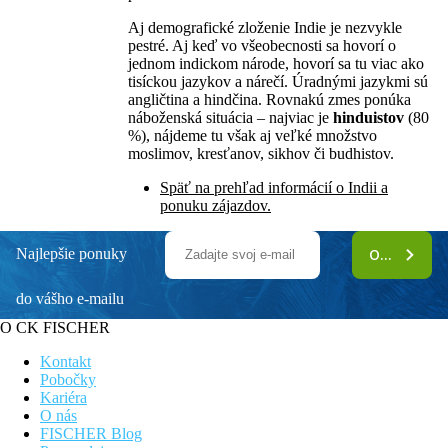
Aj demografické zloženie Indie je nezvykle
pestré. Aj keď vo všeobecnosti sa hovorí o
jednom indickom národe, hovorí sa tu viac ako
tisíckou jazykov a nárečí. Úradnými jazykmi sú
angličtina a hindčina. Rovnakú zmes ponúka
náboženská situácia – najviac je
hinduistov
(80
%), nájdeme tu však aj veľké množstvo
moslimov, kresťanov, sikhov či budhistov.
Späť na prehľad informácií o Indii a
ponuku zájazdov.
Najlepšie ponuky
ODOBERAŤ
do vášho e-mailu
O CK FISCHER
Kontakt
Pobočky
Kariéra
O nás
FISCHER Blog