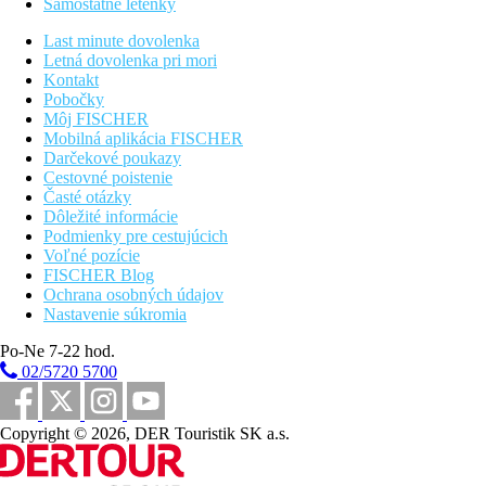
Samostatné letenky
Raňajky
Last minute dovolenka
Raňajky formou bufetu
Letná dovolenka pri mori
Kontakt
Polpenzia
Pobočky
Môj FISCHER
Raňajky a večera formou bufetu
Mobilná aplikácia FISCHER
večere formou bufetu alebo počas tematických večerí
Darčekové poukazy
klient dostane kredit, ktorý môže použiť na tematickú
Cestovné poistenie
večeru ( kredit je platný len na jedlo)
Časté otázky
Dôležité informácie
All Inclusive
Podmienky pre cestujúcich
Voľné pozície
Raňajky, obedy a večere formou bufetu sa budú podávať
FISCHER Blog
v bufetovej reštaurácii Jalun
Ochrana osobných údajov
Vybrané alkoholické a nealkoholické nápoje (Yamba rock
Nastavenie súkromia
- bar pri bazéne a bufetová reštaurácia Jalun)
Po-Ne 7-22 hod.
Športová ponuka
02/5720 5700
Bezplatné
: fitness
Internet
Bezplatné
: wifi v hoteli a na izbách
Copyright © 2026, DER Touristik SK a.s.
Web