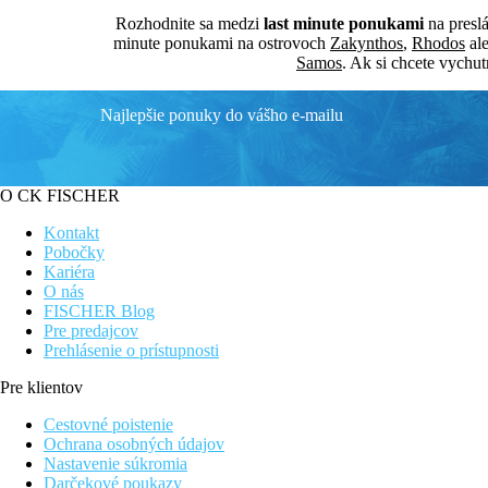
Rozhodnite sa medzi
last minute ponukami
na presl
minute ponukami na ostrovoch
Zakynthos
,
Rhodos
al
Samos
. Ak si chcete vychu
Najlepšie ponuky do vášho e-mailu
O CK FISCHER
Kontakt
Pobočky
Kariéra
O nás
FISCHER Blog
Pre predajcov
Prehlásenie o prístupnosti
Pre klientov
Cestovné poistenie
Ochrana osobných údajov
Nastavenie súkromia
Darčekové poukazy