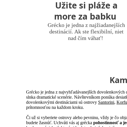
Užite si pláže a
more za babku
Grécko je jedna z najžiadanejších
destinácií. Ak ste flexibilní, niet
nad čím váhať!
Kam 
Grécko je jedna z najvyhľadávanejších dovolenkových 
slnka dramatické scenérie. Návštevníkom ponúka desia
dovolenkovými destináciami sú ostrovy
Santorini
,
Korf
prítomnosťou na každom kroku.
Či už si vyberiete ostrovy alebo pevninu, vždy je čo ob
budete žasnúť. Uchváti vás aj grécka
pohostinnosť a je