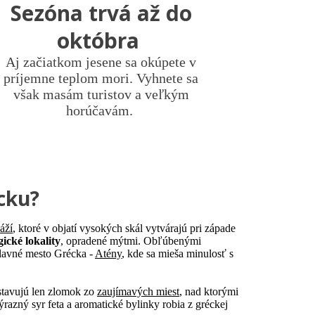
Sezóna trvá až do
októbra
Aj začiatkom jesene sa okúpete v
príjemne teplom mori. Vyhnete sa
však masám turistov a veľkým
horúčavám.
écku?
áží
, ktoré v objatí vysokých skál vytvárajú pri západe
ické lokality
, opradené mýtmi. Obľúbenými
hlavné mesto Grécka -
Atény
, kde sa mieša minulosť s
dstavujú len zlomok zo
zaujímavých miest
, nad ktorými
ýrazný syr feta a aromatické bylinky robia z gréckej