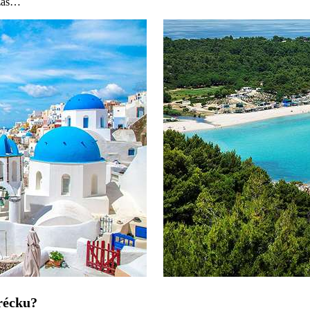
a zas…
Grécku?