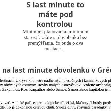
S last minute to
máte pod
kontrolou
Minimum plánovania, minimum
starostí. Užite si dovolenku bez
premýšľania, čo bude o dva
mesiace…
na last minute dovolenku v Gr
destinácií. Ukrýva kilometre nádherných piesočných i kamienkových
pl
tky obývaných ostrovov, stovky malých ostrovčekov i
vzácne archeolog
u
,
Zakynthos
,
Kos
,
Karpathos
alebo
Samos
. Samostatnou kapitolou je 
javovať. Antické paláce, archeologické náleziská, kláštory či hrady pre
dlo
. To je dokonalou oslavou chutí. Svieže olivy, šťavnaté paradajky, v