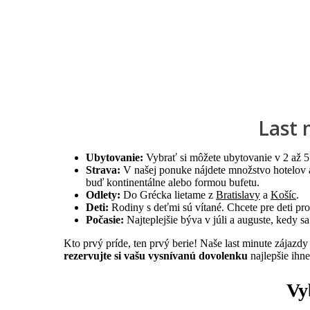
Last 
Ubytovanie:
Vybrať si môžete ubytovanie v 2 až 
Strava:
V našej ponuke nájdete množstvo hotelov
buď kontinentálne alebo formou bufetu.
Odlety:
Do Grécka lietame z
Bratislavy
a
Košíc
.
Deti:
Rodiny s deťmi sú vítané. Chcete pre deti pr
Počasie:
Najteplejšie býva v júli a auguste, kedy s
Kto prvý príde, ten prvý berie! Naše last minute zájazd
rezervujte si vašu vysnívanú dovolenku
najlepšie ihn
Vy