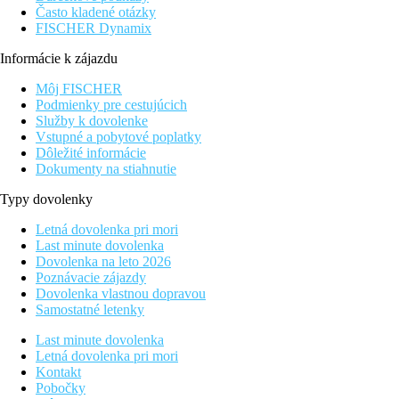
Často kladené otázky
FISCHER Dynamix
Informácie k zájazdu
Môj FISCHER
Podmienky pre cestujúcich
Služby k dovolenke
Vstupné a pobytové poplatky
Dôležité informácie
Dokumenty na stiahnutie
Typy dovolenky
Letná dovolenka pri mori
Last minute dovolenka
Dovolenka na leto 2026
Poznávacie zájazdy
Dovolenka vlastnou dopravou
Samostatné letenky
Last minute dovolenka
Letná dovolenka pri mori
Kontakt
Pobočky