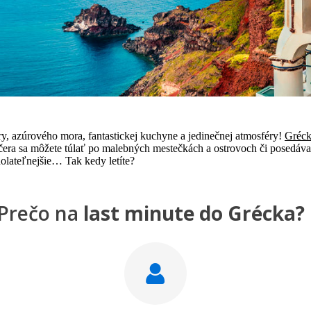
ry, azúrového mora, fantastickej kuchyne a jedinečnej atmosféry!
Gréc
čera sa môžete túlať po malebných mestečkách a ostrovoch či posedávať
olateľnejšie… Tak kedy letíte?
Prečo na
last minute do Grécka?