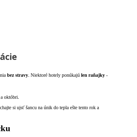
mácie
ania
bez stravy
. Niektoré hotely ponúkajú
len raňajky
-
 a októbri.
ajte si ujsť šancu na únik do tepla ešte tento rok a
cku