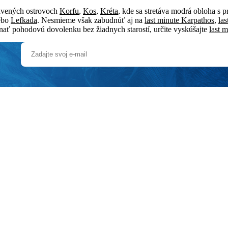
ávených ostrovoch
Korfu
,
Kos
,
Kréta
, kde sa stretáva modrá obloha s p
ebo
Lefkada
. Nesmieme však zabudnúť aj na
last minute Karpathos
,
la
tnať pohodovú dovolenku bez žiadnych starostí, určite vyskúšajte
last m