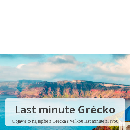
Pobočky
Časté otázky
Dovolenka
Destinácie
Last minute
Grécko
Objavte to najlepšie z Grécka s veľkou last minute zľavou