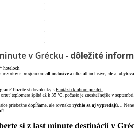
minute v Grécku -
dôležité infor
5* hoteloch.
 a rezortov s programom
all inclusive
a ultra all inclusive, ale aj ubytov
ogram? Pozrite si dovolenky s
Funtázia klubom pre deti
.
a ortuť teplomera šplhá až k 35 °C,
počasie
je znesiteľnejšie v septembri
y síce priebežne dopĺňame, ale rovnako
rýchlo sa aj vypredajú
… Nenech
eď!
berte si z
last minute
destinácií v Gré