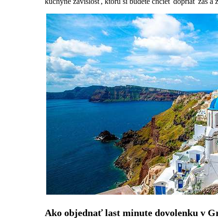
kuchyne závislosť, ktorú si budete chcieť dopriať zas 
Ako objednať last minute dovolenku v 