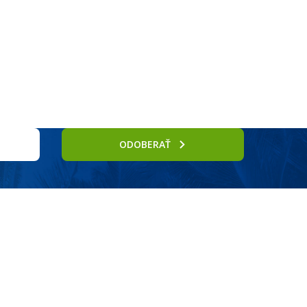
Služby
ODOBERAŤ
ko, detský bazénik, vodný park