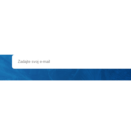
Pobočky
Časté otázky
Dovolenka
Destinácie