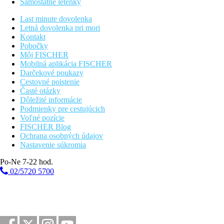
Samostatné letenky
Last minute dovolenka
Letná dovolenka pri mori
Kontakt
Pobočky
Môj FISCHER
Mobilná aplikácia FISCHER
Darčekové poukazy
Cestovné poistenie
Časté otázky
Dôležité informácie
Podmienky pre cestujúcich
Voľné pozície
FISCHER Blog
Ochrana osobných údajov
Nastavenie súkromia
Po-Ne 7-22 hod.
02/5720 5700