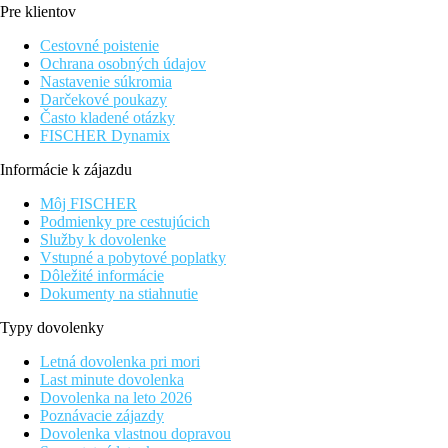
Pre klientov
4 km
Centrum mesta
Cestovné poistenie
Ochrana osobných údajov
50 m
Nastavenie súkromia
Nákupy
Darčekové poukazy
Často kladené otázky
0 m
FISCHER Dynamix
Vzdialenosť k pláži
Informácie k zájazdu
Pláž
Môj FISCHER
Podmienky pre cestujúcich
Ležadlá a slnečníky pri bazéne zadarmo
Služby k dovolenke
Hotel priamo pri pláži
Vstupné a pobytové poplatky
Plážová dovolenka
Dôležité informácie
Dokumenty na stiahnutie
bazény
Typy dovolenky
Ležadlá při bazéne
Letná dovolenka pri mori
Slnečníky při bazéne
Last minute dovolenka
Dovolenka na leto 2026
Fotogaléria
Poznávacie zájazdy
Dovolenka vlastnou dopravou