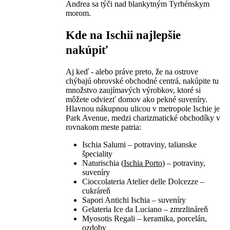
Andrea sa týči nad blankytným Tyrhénskym
morom.
Kde na Ischii najlepšie
nakúpiť
Aj keď - alebo práve preto, že na ostrove
chýbajú obrovské obchodné centrá, nakúpite tu
množstvo zaujímavých výrobkov, ktoré si
môžete odviezť domov ako pekné suveníry.
Hlavnou nákupnou ulicou v metropole Ischie je
Park Avenue, medzi charizmatické obchodíky v
rovnakom meste patria:
Ischia Salumi – potraviny, talianske
špeciality
Naturischia (
Ischia Porto
) – potraviny,
suveníry
Cioccolateria Atelier delle Dolcezze –
cukráreň
Sapori Antichi Ischia – suveníry
Gelateria Ice da Luciano – zmrzlináreň
Myosotis Regali – keramika, porcelán,
ozdoby