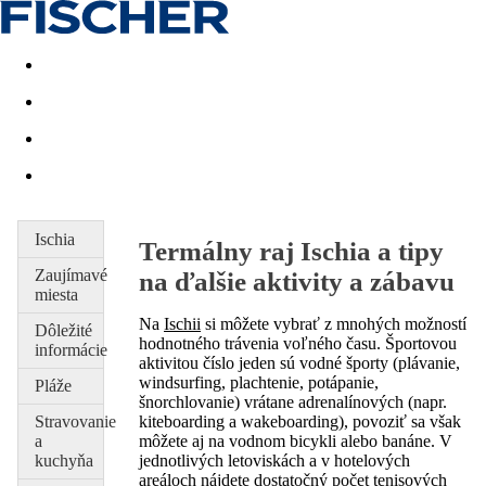
Last minute
Dovolenkové kluby
First minute - Leto 2026
Ischia
Termálny raj Ischia a tipy
Zaujímavé
na ďalšie aktivity a zábavu
miesta
Na
Ischii
si môžete vybrať z mnohých možností
Dôležité
hodnotného trávenia voľného času. Športovou
informácie
aktivitou číslo jeden sú vodné športy (plávanie,
windsurfing, plachtenie, potápanie,
Pláže
šnorchlovanie) vrátane adrenalínových (napr.
Stravovanie
kiteboarding a wakeboarding), povoziť sa však
a
môžete aj na vodnom bicykli alebo banáne. V
kuchyňa
jednotlivých letoviskách a v hotelových
areáloch nájdete dostatočný počet tenisových