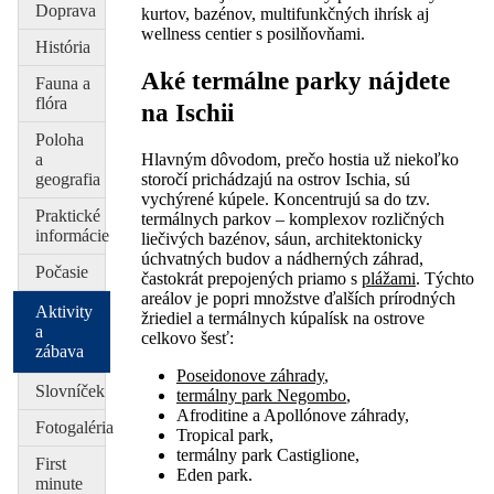
Doprava
kurtov, bazénov, multifunkčných ihrísk aj
wellness centier s posilňovňami.
História
Aké termálne parky nájdete
Fauna a
flóra
na Ischii
Poloha
a
Hlavným dôvodom, prečo hostia už niekoľko
geografia
storočí prichádzajú na ostrov Ischia, sú
vychýrené kúpele. Koncentrujú sa do tzv.
Praktické
termálnych parkov – komplexov rozličných
informácie
liečivých bazénov, sáun, architektonicky
úchvatných budov a nádherných záhrad,
Počasie
častokrát prepojených priamo s
plážami
. Týchto
areálov je popri množstve ďalších prírodných
Aktivity
žriediel a termálnych kúpalísk na ostrove
a
celkovo šesť:
zábava
Poseidonove záhrady
,
Slovníček
termálny park Negombo
,
Afroditine a Apollónove záhrady,
Fotogaléria
Tropical park,
termálny park Castiglione,
First
Eden park.
minute