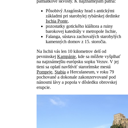
pamiatkové skvosty. K najznámejším patria:
Pôsobivý Aragónsky hrad s antickými
základmi pri starobylej rybárskej dedinke
Ischia Ponte
,
pozostatky gotického kláštora a ruiny
barokovej katedrály v metropole Ischie,
Falanga, sústava zachovalých starobylých
kamenných domov z 15. storočia.
Na Ischii vás len 10 kilometrov delí od
pevninskej
Kampánie
, kde sa môžete vyšplhať
na najznámejšiu európsku sopku Vezuv. V jej
tieni sa oplatí navštíviť starorímske mestá
Pompeje
,
Stabia
a Herculaneum, v roku 79
pochované a dokonale zakonzervované pod
nánosmi lávy a popola v dôsledku obrovskej
erupcie.