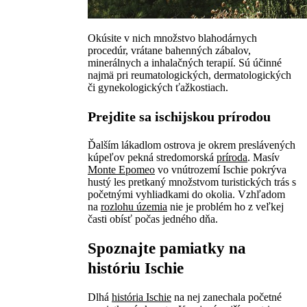
Okúsite v nich množstvo blahodárnych
procedúr, vrátane bahenných zábalov,
minerálnych a inhalačných terapií. Sú účinné
najmä pri reumatologických, dermatologických
či gynekologických ťažkostiach.
Prejdite sa ischijskou prírodou
Ďalším lákadlom ostrova je okrem preslávených
kúpeľov pekná stredomorská
príroda
. Masív
Monte Epomeo
vo vnútrozemí Ischie pokrýva
hustý les pretkaný množstvom turistických trás s
početnými vyhliadkami do okolia. Vzhľadom
na
rozlohu územia
nie je problém ho z veľkej
časti obísť počas jedného dňa.
Spoznajte pamiatky na
históriu Ischie
Dlhá
história Ischie
na nej zanechala početné