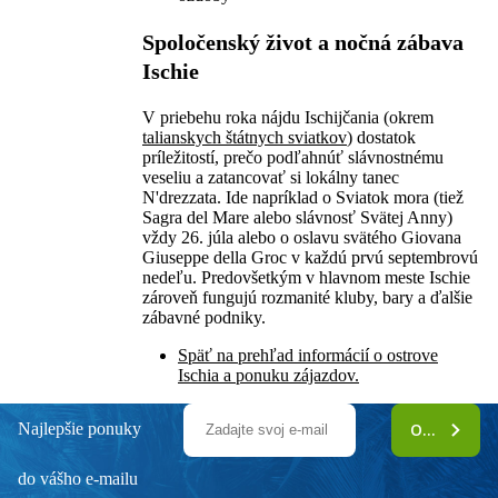
Spoločenský život a nočná zábava
Ischie
V priebehu roka nájdu Ischijčania (okrem
talianskych štátnych sviatkov
) dostatok
príležitostí, prečo podľahnúť slávnostnému
veseliu a zatancovať si lokálny tanec
N'drezzata. Ide napríklad o Sviatok mora (tiež
Sagra del Mare alebo slávnosť Svätej Anny)
vždy 26. júla alebo o oslavu svätého Giovana
Giuseppe della Groc v každú prvú septembrovú
nedeľu. Predovšetkým v hlavnom meste Ischie
zároveň fungujú rozmanité kluby, bary a ďalšie
zábavné podniky.
Späť na prehľad informácií o ostrove
Ischia a ponuku zájazdov.
Najlepšie ponuky
ODOBERAŤ
do vášho e-mailu