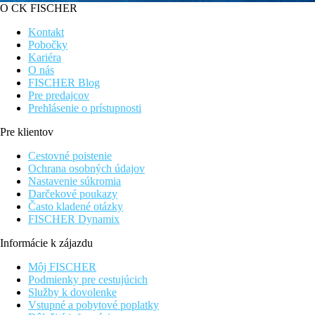
O CK FISCHER
Kontakt
Pobočky
Kariéra
O nás
FISCHER Blog
Pre predajcov
Prehlásenie o prístupnosti
Pre klientov
Cestovné poistenie
Ochrana osobných údajov
Nastavenie súkromia
Darčekové poukazy
Často kladené otázky
FISCHER Dynamix
Informácie k zájazdu
Môj FISCHER
Podmienky pre cestujúcich
Služby k dovolenke
Vstupné a pobytové poplatky