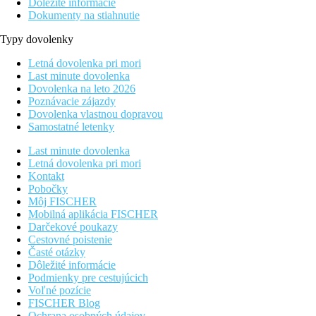
Dôležité informácie
Dokumenty na stiahnutie
Typy dovolenky
Letná dovolenka pri mori
Last minute dovolenka
Dovolenka na leto 2026
Poznávacie zájazdy
Dovolenka vlastnou dopravou
Samostatné letenky
Last minute dovolenka
Letná dovolenka pri mori
Kontakt
Pobočky
Môj FISCHER
Mobilná aplikácia FISCHER
Darčekové poukazy
Cestovné poistenie
Časté otázky
Dôležité informácie
Podmienky pre cestujúcich
Voľné pozície
FISCHER Blog
Ochrana osobných údajov