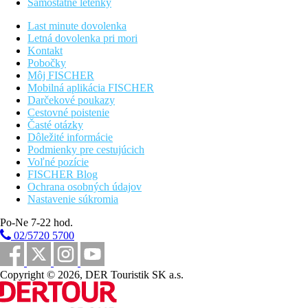
Samostatné letenky
Vzdialenosti
Last minute dovolenka
Letná dovolenka pri mori
40 km
Kontakt
Vzdialenosť od najbližšieho letiska
Pobočky
Môj FISCHER
0 m
Mobilná aplikácia FISCHER
Vzdialenosť k pláži
Darčekové poukazy
Cestovné poistenie
Pláž
Časté otázky
Dôležité informácie
Podmienky pre cestujúcich
Hotel priamo pri pláži
Voľné pozície
Plážová dovolenka
FISCHER Blog
Ochrana osobných údajov
bazény
Nastavenie súkromia
Po-Ne 7-22 hod.
Ležadlá a slnečníky pri bazéne zadarmo
02/5720 5700
Detský bazén
Bar pri bazéne
Copyright © 2026, DER Touristik SK a.s.
Fotogaléria