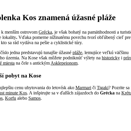
lenka Kos znamená úžasné pláže
í k menším ostrovom
Grécka
, je však bohatý na pamätihodnosti a turist
e lokality
.
Vďaka pomerne nížinatému povrchu tvorí obľúbený cieľ pre
kto sa rád vydáva na pešie a cyklistické túry.
číslo jedna predstavujú tunajšie úžasné
pláže
, lemujúce veľkú väčšinu
ho územia. Na Kose však môžete podniknúť výlety na
historicky
i
prí
é miesta
na čele s antickým
Asklepeionom
.
ší pobyt na Kose
ajlepšiu cenu ubytovania do letovísk ako
Marmari
či
Tigaki
? Pozrite sa
last minute Kos
. A inšpirujte sa v ďalších zájazdoch do
Grécka
na
Krét
os
,
Korfu
alebo
Samos
.