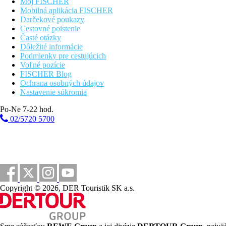
Môj FISCHER
Mobilná aplikácia FISCHER
Darčekové poukazy
Cestovné poistenie
Časté otázky
Dôležité informácie
Podmienky pre cestujúcich
Voľné pozície
FISCHER Blog
Ochrana osobných údajov
Nastavenie súkromia
Po-Ne 7-22 hod.
02/5720 5700
Copyright © 2026, DER Touristik SK a.s.