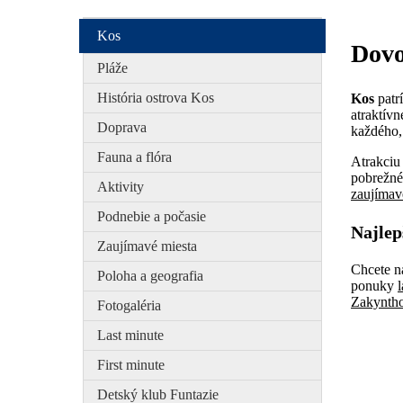
Kos
Dovo
Pláže
História ostrova Kos
Kos
patr
atraktívn
Doprava
každého, 
Fauna a flóra
Atrakciu 
pobrežné
Aktivity
zaujímav
Podnebie a počasie
Najlep
Zaujímavé miesta
Chcete n
Poloha a geografia
ponuky
Zakynth
Fotogaléria
Last minute
First minute
Detský klub Funtazie