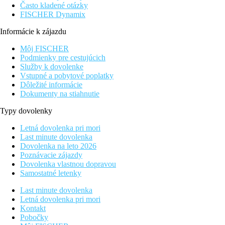
Často kladené otázky
FISCHER Dynamix
Informácie k zájazdu
Môj FISCHER
Podmienky pre cestujúcich
Služby k dovolenke
Vstupné a pobytové poplatky
Dôležité informácie
Dokumenty na stiahnutie
Typy dovolenky
Letná dovolenka pri mori
Last minute dovolenka
Dovolenka na leto 2026
Poznávacie zájazdy
Dovolenka vlastnou dopravou
Samostatné letenky
Last minute dovolenka
Letná dovolenka pri mori
Kontakt
Pobočky