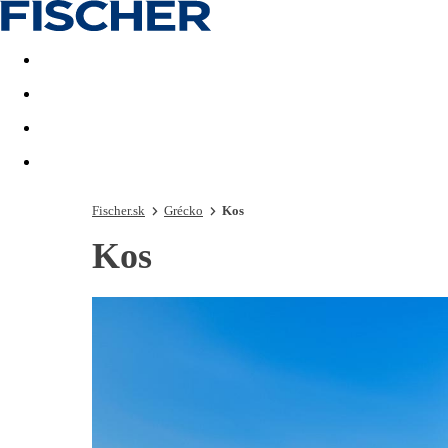
Last minute
Dovolenkové kluby
First minute - Leto 2026
Fischer.sk
Grécko
Kos
Kos