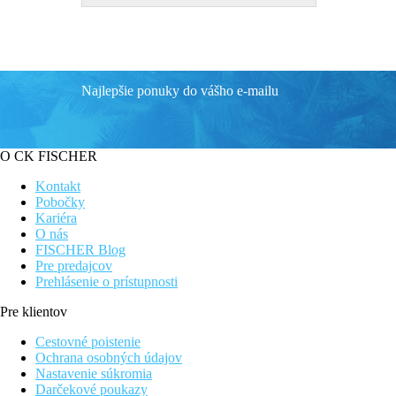
Najlepšie ponuky do vášho e-mailu
O CK FISCHER
Kontakt
Pobočky
Kariéra
O nás
FISCHER Blog
Pre predajcov
Prehlásenie o prístupnosti
Pre klientov
Cestovné poistenie
Ochrana osobných údajov
Nastavenie súkromia
Darčekové poukazy