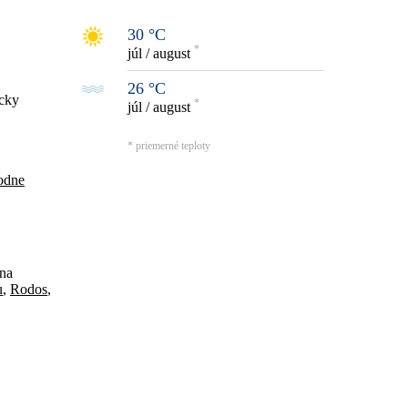
30 °C
*
júl / august
26 °C
icky
*
júl / august
* priemerné teploty
rodne
 na
u
,
Rodos
,