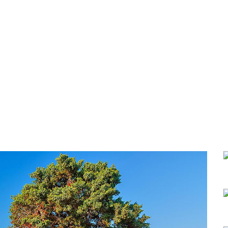
Pobočky
Časté otázky
Dovolenka
Destinácie