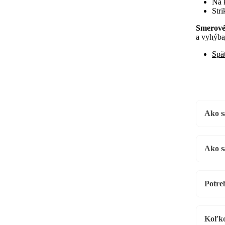
Na 
Stri
Smerové
a vyhýba
Spä
Ako s
Ako s
Potre
Koľko