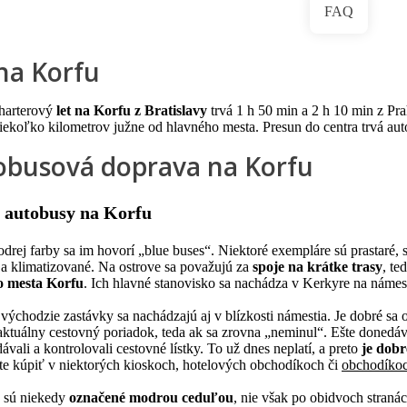
FAQ
 na Korfu
harterový
let na Korfu z Bratislavy
trvá 1 h 50 min a 2 h 10 min z Pr
 niekoľko kilometrov južne od hlavného mesta. Presun do centra trvá au
obusová doprava na Korfu
 autobusy na Korfu
rej farby sa im hovorí „blue buses“. Niektoré exempláre sú prastaré, 
a klimatizované. Na ostrove sa považujú za
spoje na krátke trasy
, t
o mesta Korfu
. Ich hlavné stanovisko sa nachádza v Kerkyre na námest
východzie zastávky sa nachádzajú aj v blízkosti námestia. Je dobré sa
aktuálny cestovný poriadok, teda ak sa zrovna „neminul“. Ešte donedá
dávali a kontrolovali cestovné lístky. To už dnes neplatí, a preto
je dobr
te kúpiť v niektorých kioskoch, hotelových obchodíkoch či
obchodíkoc
 sú niekedy
označené modrou ceduľou
, nie však po obidvoch stranác