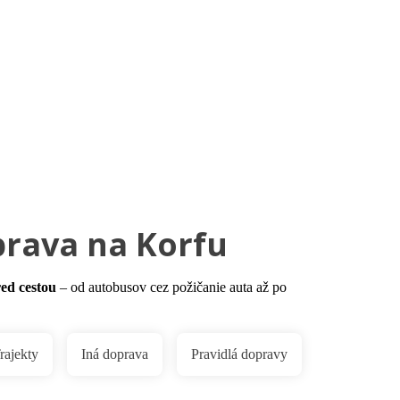
Služby
prava na Korfu
red cestou
– od autobusov cez požičanie auta až po
rajekty
Iná doprava
Pravidlá dopravy