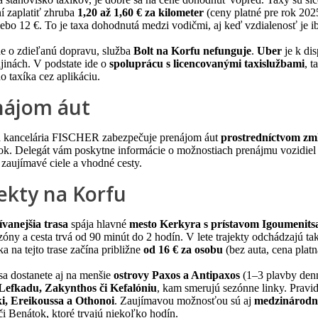
í zaplatiť zhruba
1,20 až 1,60 € za kilometer
(ceny platné pre rok 202
ebo 12 €. To je taxa dohodnutá medzi vodičmi, aj keď vzdialenosť je i
de o zdieľanú dopravu, služba
Bolt na Korfu nefunguje
.
Uber
je k di
jinách. V podstate ide o
spoluprácu s licencovanými taxislužbami
, 
ho taxíka cez aplikáciu.
nájom áut
 kancelária FISCHER zabezpečuje prenájom áut
prostredníctvom zml
k. Delegát vám poskytne informácie o možnostiach prenájmu vozidiel a
 zaujímavé ciele a vhodné cesty.
ekty na Korfu
vanejšia trasa
spája hlavné
mesto Kerkyra s prístavom Igoumenits
óny a cesta trvá od 90 minút do 2 hodín. V lete trajekty odchádzajú ta
ka na tejto trase začína približne
od 16 € za osobu
(bez auta, cena plat
sa dostanete aj na menšie
ostrovy Paxos a Antipaxos
(1–3 plavby denne
Lefkadu, Zakynthos či Kefalóniu
, kam smerujú sezónne linky. Pravid
i, Ereikoussa a Othonoi
. Zaujímavou možnosťou sú aj
medzinárodné
i Benátok, ktoré trvajú niekoľko hodín.