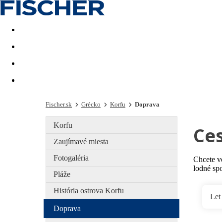
Last minute
Dovolenkové kluby
First minute - Leto 2026
Fischer.sk
Grécko
Korfu
Doprava
Korfu
Ces
Zaujímavé miesta
Fotogaléria
Chcete v
lodné sp
Pláže
História ostrova Korfu
Let
Doprava