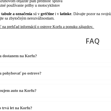
kruhovom objazde platí prednosť sprava
ktné používanie prilby u motocyklistov
 tabule a označenia
sú v
gréčtine
i v
latinke
. Dávajte pozor na svojrá
jte sa zbytočným nerozvážnostiam.
ť na prehľad informácií o ostrove Korfu a ponuku zájazdov.
FAQ
a dostanem na Korfu?
a pohybovať po ostrove?
bujem auto na Korfu?
 trvá let na Korfu?