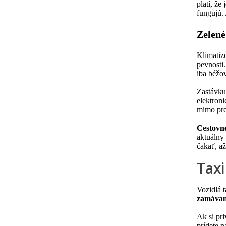
platí, že
fungujú.
Zelen
Klimatiz
pevnosti
iba béžo
Zastávku
elektroni
mimo pre
Cestovné
aktuálny 
čakať, až
Taxi
Vozidlá 
zamávan
Ak si pri
prídete n