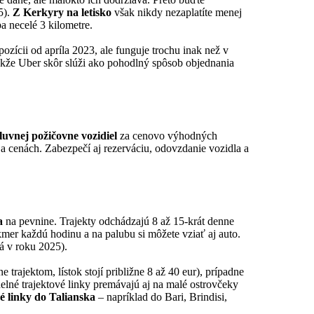
5).
Z Kerkyry na letisko
však nikdy nezaplatíte menej
ba necelé 3 kilometre.
spozícii od apríla 2023, ale funguje trochu inak než v
takže Uber skôr slúži ako pohodlný spôsob objednania
uvnej požičovne vozidiel
za cenovo výhodných
 cenách. Zabezpečí aj rezerváciu, odovzdanie vozidla a
a
na pevnine. Trajekty odchádzajú 8 až 15-krát denne
kmer každú hodinu a na palubu si môžete vziať aj auto.
ná v roku 2025).
 trajektom, lístok stojí približne 8 až 40 eur), prípadne
elné trajektové linky premávajú aj na malé ostrovčeky
 linky do Talianska
– napríklad do Bari, Brindisi,