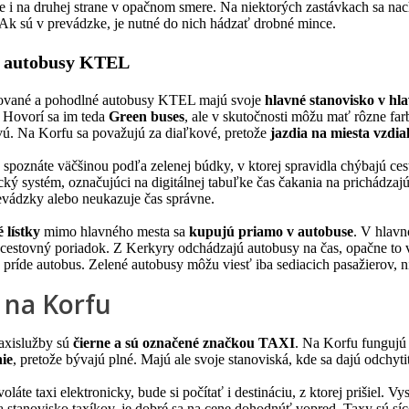
 je i na druhej strane v opačnom smere. Na niektorých zastávkach sa na
 Ak sú v prevádzke, je nutné do nich hádzať drobné mince.
é autobusy KTEL
ované a pohodlné autobusy KTEL majú svoje
hlavné stanovisko v h
. Hovorí sa im teda
Green buses
, ale v skutočnosti môžu mať rôzne far
vú. Na Korfu sa považujú za diaľkové, pretože
jazdia na miesta vzdia
 spoznáte väčšinou podľa zelenej búdky, v ktorej spravidla chýbajú ce
cký systém, označujúci na digitálnej tabuľke čas čakania na prichádzajú
vádzky alebo neukazuje čas správne.
 lístky
mimo hlavného mesta sa
kupujú priamo v autobuse
. V hlavn
cestovný poriadok. Z Kerkyry odchádzajú autobusy na čas, opačne to vš
 príde autobus. Zelené autobusy môžu viesť iba sediacich pasažierov, ni
 na Korfu
taxislužby sú
čierne a sú označené značkou TAXI
. Na Korfu fungujú
ie
, pretože bývajú plné. Majú ale svoje stanoviská, kde sa dajú odchyti
voláte taxi elektronicky, bude si počítať i destináciu, z ktorej prišiel. 
a stanovisko taxíkov, je dobré sa na cene dohodnúť vopred. Taxy sú síc