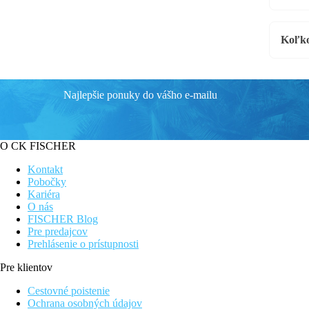
Koľko
Najlepšie ponuky do vášho e-mailu
O CK FISCHER
Kontakt
Pobočky
Kariéra
O nás
FISCHER Blog
Pre predajcov
Prehlásenie o prístupnosti
Pre klientov
Cestovné poistenie
Ochrana osobných údajov