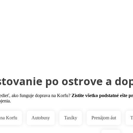
Pobočky
Časté otázky
Dovolenka
Destinácie
tovanie po ostrove a do
edieť, ako funguje doprava na Korfu?
Zistite všetko podstatné ešte p
ojenia.
 na Korfu
Autobusy
Taxíky
Prenájom áut
T