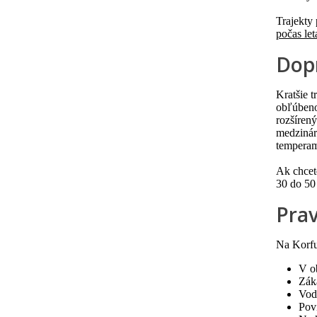
Trajekty
počas let
Dopr
Kratšie t
obľúben
rozšírený
medzináro
tempera
Ak chcet
30 do 50
Prav
Na Korfu
V o
Zák
Vod
Pov