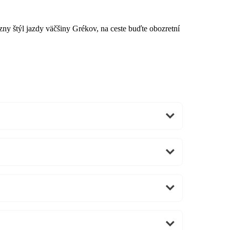
zny štýl jazdy väčšiny Grékov, na ceste buďte obozretní