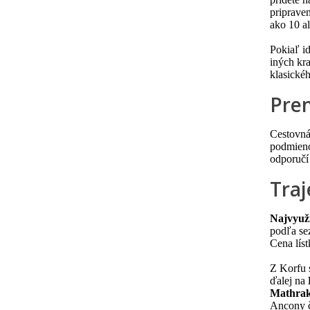
pripraven
ako 10 al
Pokiaľ i
iných kra
klasické
Pre
Cestovná
podmieno
odporučí
Traj
Najvyuží
podľa sez
Cena líst
Z Korfu 
ďalej na
Mathrak
Ancony č