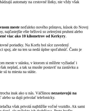
chádzajú automaty na cestovné lístky, nie vždy však
lavnom meste
neďaleko nového prístavu, kúsok do Novej
by, najčastejšie ešte béžovú so zelenými pruhmi alebo
lené viac ako 10 kilometrov od Kerkyry
.
stovné poriadky. Na Korfu bol síce zavedený
ci spoj, ale na ten sa nedá úplne spoľahnúť. Často je
om meste v stánku, v ktorom si môžete vyžiadať i
ak neplatí, a tak sa musíte postaviť na zastávku a
e sú tu miesta na státie.
 trocha inak ako u nás. Väčšinou
nezastavujú na
ť alebo sa dajú privolať telefonicky.
Vysielačka však privolá najbližšie voľné vozidlo. Ak sami
e dané, ale málokto ich dodržiava. Preto buďte