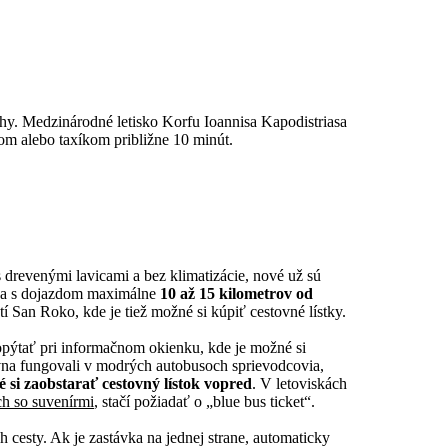
ahy. Medzinárodné letisko Korfu Ioannisa Kapodistriasa
tom alebo taxíkom približne 10 minút.
s drevenými lavicami a bez klimatizácie, nové už sú
eda s dojazdom maximálne
10 až 15 kilometrov od
í San Roko, kde je tiež možné si kúpiť cestovné lístky.
 opýtať pri informačnom okienku, kde je možné si
vna fungovali v modrých autobusoch sprievodcovia,
é si zaobstarať cestovný lístok vopred
. V letoviskách
h so suvenírmi
, stačí požiadať o „blue bus ticket“.
h cesty. Ak je zastávka na jednej strane, automaticky