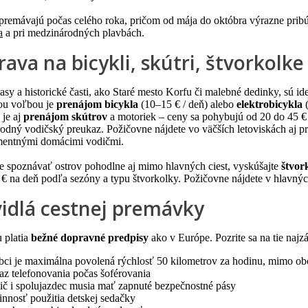
 premávajú počas celého roka, pričom od mája do októbra výrazne prib
a
a pri medzinárodných plavbách.
ava na bicykli, skútri, štvorkolke
rasy a historické časti, ako Staré mesto Korfu či malebné dedinky, sú i
ou voľbou je
prenájom bicykla
(10–15 € / deň) alebo
elektrobicykla
 je aj
prenájom skútrov
a motoriek – ceny sa pohybujú od 20 do 45 €
dný vodičský preukaz. Požičovne nájdete vo väčších letoviskách aj pri p
mentnými domácimi vodičmi.
e spoznávať ostrov pohodlne aj mimo hlavných ciest, vyskúšajte
štvor
 € na deň podľa sezóny a typu štvorkolky. Požičovne nájdete v hlavných
idlá cestnej premávky
 platia
bežné dopravné predpisy
ako v Európe. Pozrite sa na tie najz
bci je maximálna povolená rýchlosť 50 kilometrov za hodinu, mimo o
az telefonovania počas šoférovania
ič i spolujazdec musia mať zapnuté bezpečnostné pásy
innosť použitia detskej sedačky