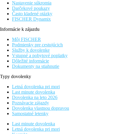
Nastavenie súkromia
Darčekové poukazy
Často kladené otázky
FISCHER Dynamix
Informácie k zájazdu
Môj FISCHER
Podmienky pre cestujúcich
Služby k dovolenke
Vstupné a pobytové poplatky
Dôležité informácie
Dokumenty na stiahnutie
Typy dovolenky
Letná dovolenka pri mori
Last minute dovolenka
Dovolenka na leto 2026
Poznávacie zájazdy
Dovolenka vlastnou dopravou
Samostatné letenky
Last minute dovolenka
Letná dovolenka pri mori