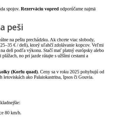
úda spojov.
Rezerváciu vopred
odporúčame najmä
 a peši
deálne na pešiu prechádzku. Ak chcete viac slobody,
(25–35 € / deň), ktorý uľahčí zdolávanie kopcov. Veľmi
 na deň podľa výkonu. Stačí mať platný európsky alebo
lážach, no pri jazde rátajte s užšími cestami a
kolky (Korfu quad)
. Ceny sa v roku 2025 pohybujú od
 letoviskách ako Palaiokastritsa, Ipsos či Gouvia.
ákladnejšie:
bce 80 km/h.