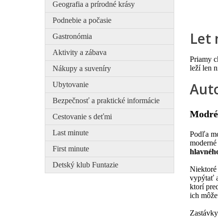
Geografia a prírodné krásy
Podnebie a počasie
Let
Gastronómia
Aktivity a zábava
Priamy c
leží len
Nákupy a suveníry
Aut
Ubytovanie
Bezpečnosť a praktické informácie
Modré
Cestovanie s deťmi
Last minute
Podľa mod
moderné 
First minute
hlavnéh
Detský klub Funtazie
Niektoré 
vypýtať 
ktorí pre
ich môže
Zastávky