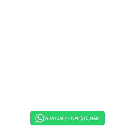
 popoludňajšie dezerty a likéry v lounge
izované vodné športy (windsurfing, katamarán, kajaky, vybavenie na šnor
rčenie, golf.
WHATSAPP - NAPÍŠTE NÁM
7 rokov).