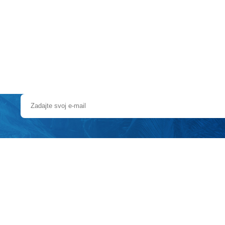
Pobočky
Časté otázky
Dovolenka
Destinácie
ieskom