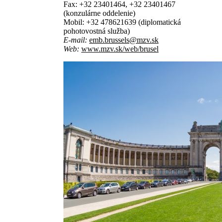
Fax:
+32 23401464, +32 23401467
(konzulárne oddelenie)
Mobil:
+32 478621639 (diplomatická
pohotovostná služba)
E-mail:
emb.brussels@mzv.sk
Web:
www.mzv.sk/web/brusel