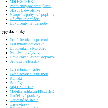
Môj FISCHER
Podmienky pre cestujúcich
Služby k dovolenke
Vstupné a pobytové poplatky
Dôležité informácie
Dokumenty na stiahnutie
Typy dovolenky
Letná dovolenka pri mori
Last minute dovolenka
Dovolenka na leto 2026
Poznávacie zájazdy
Dovolenka vlastnou dopravou
Samostatné letenky
Last minute dovolenka
Letná dovolenka pri mori
Kontakt
Pobočky
Môj FISCHER
Mobilná aplikácia FISCHER
Darčekové poukazy
Cestovné poistenie
Časté otázky