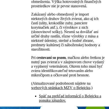
obmedzenia. Výška hotovostných finančných
prostriedkov nie je pevne stanovená.
Zakázaný alebo obmedzený je import
niektorých druhov živých zvierat, ako aj ich
častí (ulity, krokodílie zuby, panciere
korytnačiek atď.), či výrobkov z nich
(slonovinové sošky). Nesmú sa dovážať ani
určité druhy rastlín, rôzne výrobky z mäsa a
niektoré údeniny, strelné a bodné zbrane,
predmety kultúrnej či náboženskej hodnoty a
starožitnosti.
Pri
cestovaní so psom
, mačkou alebo fretkou je
nutný pas zvieraťa v záujmovom chove vydaný
a vyplnený veterinárom. Okrem toho musí byť
zviera identifikovateľné tetovaním alebo
mikročipom a očkované proti besnote.
(Aktualizované podrobnosti nájdete na
webových stránkach MZV o Belgicku
.)
Späť na prehľad informácií o Belgicku a
ponuku zájazdov.