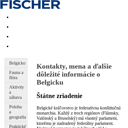
Last minute
Dovolenkové kluby
First minute - Leto 2026
Belgicko
Kontakty, mena a ďalšie
Fauna a
dôležité informácie o
flóra
Belgicku
Aktivity
a
Štátne zriadenie
zábava
Poloha
Belgické kráľovstvo je federatívna konštitučná
a
monarchia. Každý z troch regiónov (Flámsky,
geografia
Valónský a Bruselský) má vlastný parlament,
ktorému je nadradený federálny parlament.
Praktické