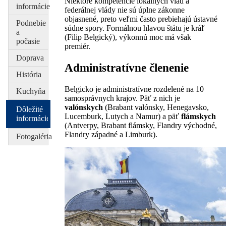
Niektoré kompetencie lokálnych vlád a
informácie
federálnej vlády nie sú úplne zákonne
objasnené, preto veľmi často prebiehajú ústavné
Podnebie
súdne spory. Formálnou hlavou štátu je kráľ
a
(Filip Belgický), výkonnú moc má však
počasie
premiér.
Doprava
Administratívne členenie
História
Belgicko je administratívne rozdelené na 10
Kuchyňa
samosprávnych krajov. Päť z nich je
valónskych
(Brabant valónsky, Henegavsko,
Dôležité
Lucemburk, Lutych a Namur) a päť
flámskych
informácie
(Antverpy, Brabant flámsky, Flandry východné,
Flandry západné a Limburk).
Fotogaléria