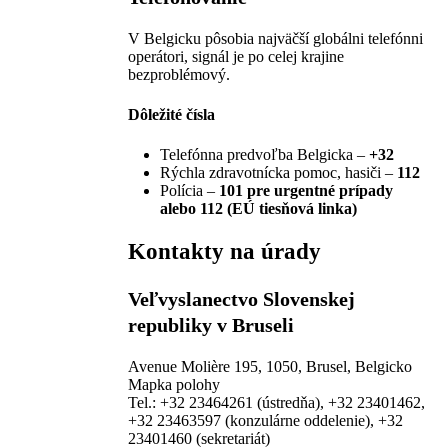
V Belgicku pôsobia najväčší globálni telefónni
operátori, signál je po celej krajine
bezproblémový.
Dôležité čísla
Telefónna predvoľba Belgicka –
+32
Rýchla zdravotnícka pomoc, hasiči –
112
Polícia –
101 pre urgentné prípady
alebo 112 (EÚ tiesňová linka)
Kontakty na úrady
Veľvyslanectvo Slovenskej
republiky v Bruseli
Avenue Molière 195, 1050, Brusel, Belgicko
Mapka polohy
Tel.:
+32 23464261 (ústredňa), +32 23401462,
+32 23463597 (konzulárne oddelenie), +32
23401460 (sekretariát)