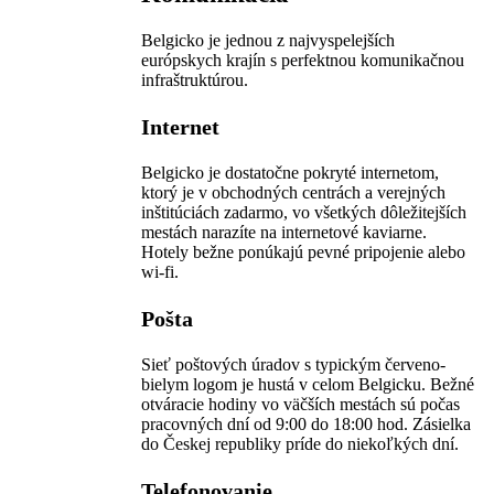
Belgicko je jednou z najvyspelejších
európskych krajín s perfektnou komunikačnou
infraštruktúrou.
Internet
Belgicko je dostatočne pokryté internetom,
ktorý je v obchodných centrách a verejných
inštitúciách zadarmo, vo všetkých dôležitejších
mestách narazíte na internetové kaviarne.
Hotely bežne ponúkajú pevné pripojenie alebo
wi-fi.
Pošta
Sieť poštových úradov s typickým červeno-
bielym logom je hustá v celom Belgicku. Bežné
otváracie hodiny vo väčších mestách sú počas
pracovných dní od 9:00 do 18:00 hod. Zásielka
do Českej republiky príde do niekoľkých dní.
Telefonovanie