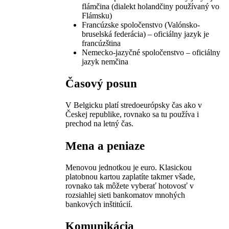
flámčina (dialekt holandčiny používaný vo
Flámsku)
Francúzske spoločenstvo (Valónsko-
bruselská federácia) – oficiálny jazyk je
francúzština
Nemecko-jazyčné spoločenstvo – oficiálny
jazyk nemčina
Časový posun
V Belgicku platí stredoeurópsky čas ako v
Českej republike, rovnako sa tu používa i
prechod na letný čas.
Mena a peniaze
Menovou jednotkou je euro. Klasickou
platobnou kartou zaplatíte takmer všade,
rovnako tak môžete vyberať hotovosť v
rozsiahlej sieti bankomatov mnohých
bankových inštitúcií.
Komunikácia