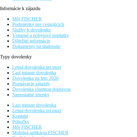
Informácie k zájazdu
Môj FISCHER
Podmienky pre cestujúcich
Služby k dovolenke
Vstupné a pobytové poplatky
Dôležité informácie
Dokumenty na stiahnutie
Typy dovolenky
Letná dovolenka pri mori
Last minute dovolenka
Dovolenka na leto 2026
Poznávacie zájazdy
Dovolenka vlastnou dopravou
Samostatné letenky
Last minute dovolenka
Letná dovolenka pri mori
Kontakt
Pobočky
Môj FISCHER
Mobilná aplikácia FISCHER