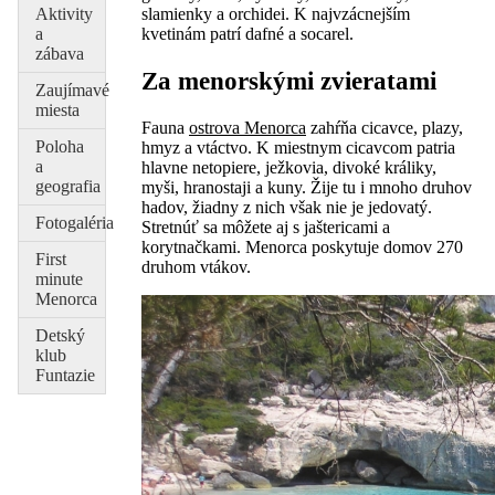
Aktivity
slamienky a orchidei. K najvzácnejším
a
kvetinám patrí dafné a socarel.
zábava
Za menorskými zvieratami
Zaujímavé
miesta
Fauna
ostrova Menorca
zahŕňa cicavce, plazy,
Poloha
hmyz a vtáctvo. K miestnym cicavcom patria
a
hlavne netopiere, ježkovia, divoké králiky,
geografia
myši, hranostaji a kuny. Žije tu i mnoho druhov
hadov, žiadny z nich však nie je jedovatý.
Fotogaléria
Stretnúť sa môžete aj s jaštericami a
korytnačkami. Menorca poskytuje domov 270
First
druhom vtákov.
minute
Menorca
Detský
klub
Funtazie