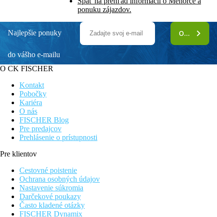
Späť na prehľad informácií o Menorce a
ponuku zájazdov.
Najlepšie ponuky
ODOBERAŤ
do vášho e-mailu
O CK FISCHER
Kontakt
Pobočky
Kariéra
O nás
FISCHER Blog
Pre predajcov
Prehlásenie o prístupnosti
Pre klientov
Cestovné poistenie
Ochrana osobných údajov
Nastavenie súkromia
Darčekové poukazy
Často kladené otázky
FISCHER Dynamix