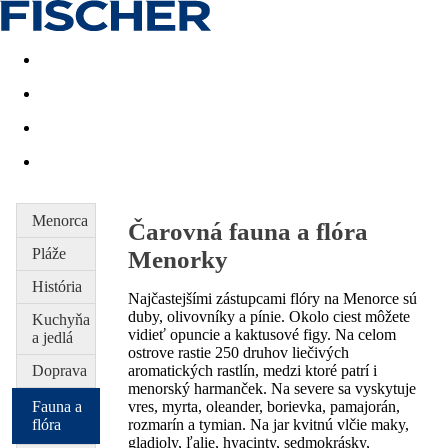
Last minute
Dovolenkové kluby
First minute - Leto 2026
Menorca
Čarovná fauna a flóra
Pláže
Menorky
História
Najčastejšími zástupcami flóry na Menorce sú
duby, olivovníky a pínie. Okolo ciest môžete
Kuchyňa
vidieť opuncie a kaktusové figy. Na celom
a jedlá
ostrove rastie 250 druhov liečivých
Doprava
aromatických rastlín, medzi ktoré patrí i
menorský harmanček. Na severe sa vyskytuje
Fauna a
vres, myrta, oleander, borievka, pamajorán,
flóra
rozmarín a tymian. Na jar kvitnú vlčie maky,
gladioly, ľalie, hyacinty, sedmokrásky,