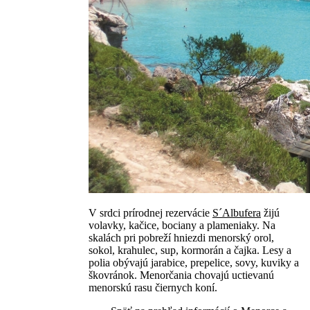
V srdci prírodnej rezervácie
S´Albufera
žijú
volavky, kačice, bociany a plameniaky. Na
skalách pri pobreží hniezdi menorský orol,
sokol, krahulec, sup, kormorán a čajka. Lesy a
polia obývajú jarabice, prepelice, sovy, kuviky a
škovránok. Menorčania chovajú uctievanú
menorskú rasu čiernych koní.