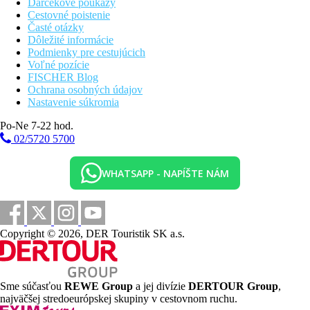
Darčekové poukazy
Cestovné poistenie
Časté otázky
Dôležité informácie
Podmienky pre cestujúcich
Voľné pozície
FISCHER Blog
Ochrana osobných údajov
Nastavenie súkromia
Po-Ne 7-22 hod.
02/5720 5700
WHATSAPP - NAPÍŠTE NÁM
Copyright © 2026, DER Touristik SK a.s.
Sme súčasťou
REWE Group
a jej divízie
DERTOUR Group
,
najväčšej stredoeurópskej skupiny v cestovnom ruchu.