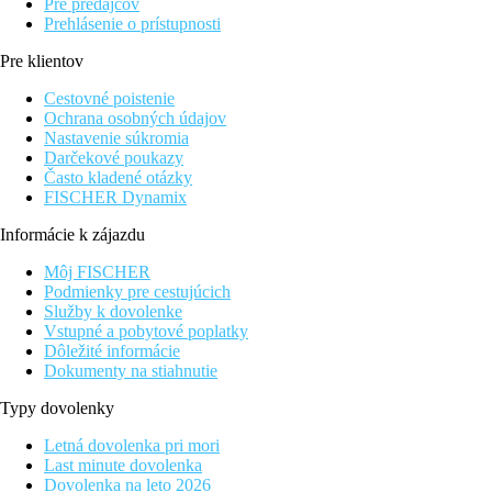
Pre predajcov
Prehlásenie o prístupnosti
Pre klientov
Cestovné poistenie
Ochrana osobných údajov
Nastavenie súkromia
Darčekové poukazy
Často kladené otázky
FISCHER Dynamix
Informácie k zájazdu
Môj FISCHER
Podmienky pre cestujúcich
Služby k dovolenke
Vstupné a pobytové poplatky
Dôležité informácie
Dokumenty na stiahnutie
Typy dovolenky
Letná dovolenka pri mori
Last minute dovolenka
Dovolenka na leto 2026