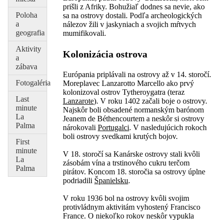
prišli z Afriky. Bohužiaľ dodnes sa nevie, ako
Poloha
sa na ostrovy dostali. Podľa archeologických
a
nálezov žili v jaskyniach a svojich mŕtvych
geografia
mumifikovali.
Aktivity
Kolonizácia ostrova
a
zábava
Európania priplávali na ostrovy až v 14. storočí.
Fotogaléria
Moreplavec Lanzarotto Marcello ako prvý
kolonizoval ostrov Tytheroygatra (teraz
Last
Lanzarote
). V roku 1402 začali boje o ostrovy.
minute
Najskôr boli obsadené normanským barónom
La
Jeanem de Béthencourtem a neskôr si ostrovy
Palma
nárokovali
Portugalci
. V nasledujúcich rokoch
boli ostrovy svedkami krutých bojov.
First
minute
V 18. storočí sa Kanárske ostrovy stali kvôli
La
zásobám vína a trstinového cukru terčom
Palma
pirátov. Koncom 18. storočia sa ostrovy úplne
podriadili
Španielsku
.
V roku 1936 bol na ostrovy kvôli svojim
protivládnym aktivitám vyhostený Francisco
France. O niekoľko rokov neskôr vypukla