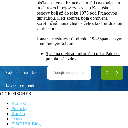
občianska voja. Francova armáda nakoniec po
troch rokoch bojov zvíťazila a Kanárske
ostrovy boli až do roku 1975 pod Francovou
diktatúrou. Keď zomrel, bola obnovená
konštitučná monarchia na čele s kráľom Juanom
Carlosom I.
Kanárske ostrovy sú od roku 1982 španielskym
autonómnym štátom.
Späť na prehľad informácií o La Palme a
ponuku zájazdov.
Najlepšie ponuky
ODOBERAŤ
do vášho e-mailu
O CK FISCHER
Kontakt
Pobočky
Kariéra
O nás
FISCHER Blog