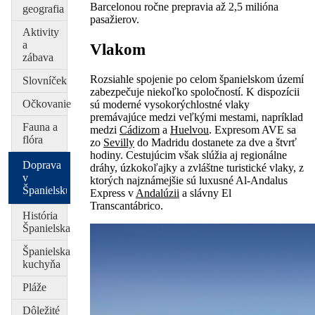
Barcelonou ročne prepravia až 2,5 milióna
geografia
pasažierov.
Aktivity
a
Vlakom
zábava
Rozsiahle spojenie po celom španielskom území
Slovníček
zabezpečuje niekoľko spoločností. K dispozícii
Očkovanie
sú moderné vysokorýchlostné vlaky
premávajúce medzi veľkými mestami, napríklad
Fauna a
medzi
Cádizom
a
Huelvou
. Expresom AVE sa
flóra
zo
Sevilly
do Madridu dostanete za dve a štvrť
hodiny. Cestujúcim však slúžia aj regionálne
Doprava
dráhy, úzkokoľajky a zvláštne turistické vlaky, z
v
ktorých najznámejšie sú luxusné Al-Andalus
Španielsku
Express v
Andalúzii
a slávny El
Transcantábrico.
História
Španielska
Španielska
kuchyňa
Pláže
Dôležité