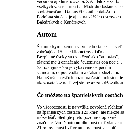
väčšinou aj klimatizovaná. Z Andalúzie sa do
všetkých väčších miest aj Madridu dostanete so
spoločnosťami Daibus či Continental-Auto.
Podobná situácia je aj na najväčších ostrovoch
Baleárskych
a
Kanárskych
.
Autom
Španielskym územím sa vinie hustá cestná sieť
zahŕňajúca 15 tisíc kilometrov diaľnic.
Bezplatné úseky sú označené ako "autovías",
platené majú označenie "autopistas con peaje".
Samozrejmosťou je vybavenie čerpacími
stanicami, odpočívadlami a ďalšími službami.
Na bežných cestách pozor na časté umiestnenie
ukazovateľov na ľavej strane až za križovatkou.
Čo môžete na španielskych cestách
Vo všeobecnosti je najvyššia povolená rýchlosť
na španielskych cestách 120 km/h, ale niekde sa
môže líšiť. Sledujte preto pozorne dopravné
značenie. Vodič automobilu musí mať viac ako
21 rokov, musí byť pripútaný, musí vlastniť