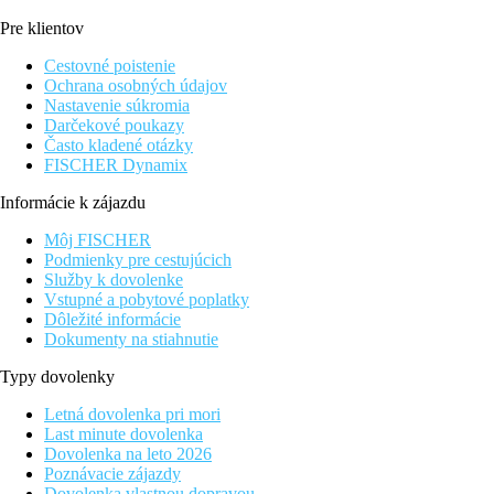
Pre klientov
Cestovné poistenie
Ochrana osobných údajov
Nastavenie súkromia
Darčekové poukazy
Často kladené otázky
FISCHER Dynamix
Informácie k zájazdu
Môj FISCHER
Podmienky pre cestujúcich
Služby k dovolenke
Vstupné a pobytové poplatky
Dôležité informácie
Dokumenty na stiahnutie
Typy dovolenky
Letná dovolenka pri mori
Last minute dovolenka
Dovolenka na leto 2026
Poznávacie zájazdy
Dovolenka vlastnou dopravou