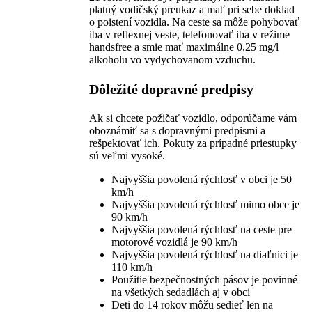
platný vodičský preukaz a mať pri sebe doklad
o poistení vozidla. Na ceste sa môže pohybovať
iba v reflexnej veste, telefonovať iba v režime
handsfree a smie mať maximálne 0,25 mg/l
alkoholu vo vydychovanom vzduchu.
Dôležité dopravné predpisy
Ak si chcete požičať vozidlo, odporúčame vám
oboznámiť sa s dopravnými predpismi a
rešpektovať ich. Pokuty za prípadné priestupky
sú veľmi vysoké.
Najvyššia povolená rýchlosť v obci je 50
km/h
Najvyššia povolená rýchlosť mimo obce je
90 km/h
Najvyššia povolená rýchlosť na ceste pre
motorové vozidlá je 90 km/h
Najvyššia povolená rýchlosť na diaľnici je
110 km/h
Použitie bezpečnostných pásov je povinné
na všetkých sedadlách aj v obci
Deti do 14 rokov môžu sedieť len na