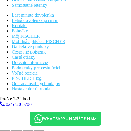
Samostatné letenky
Last minute dovolenka
Letná dovolenka pri mori
Kontakt
Pobočky
Môj FISCHER
Mobilná aplikácia FISCHER
Darčekové poukazy
Cestovné poistenie
Časté otázky
Dôležité informácie
Podmienky pre cestujúcich
Voľné pozície
FISCHER Blog
Ochrana osobných údajov
Nastavenie súkromia
Po-Ne 7-22 hod.
02/5720 5700
WHATSAPP - NAPÍŠTE NÁM