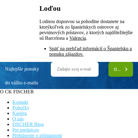
Loďou
Lodnou dopravou sa pohodlne dostanete na
ktorýkoľvek zo španielskych ostrovov aj
pevninových prístavov, z ktorých najdôležitejšie
sú Barcelona a
Valencia
.
Späť na prehľad informácií o Španielsku a
ponuku zájazdov.
Najlepšie ponuky
ODOBERAŤ
do vášho e-mailu
O CK FISCHER
Kontakt
Pobočky
Kariéra
O nás
FISCHER Blog
Pre predajcov
Prehlásenie o prístupnosti