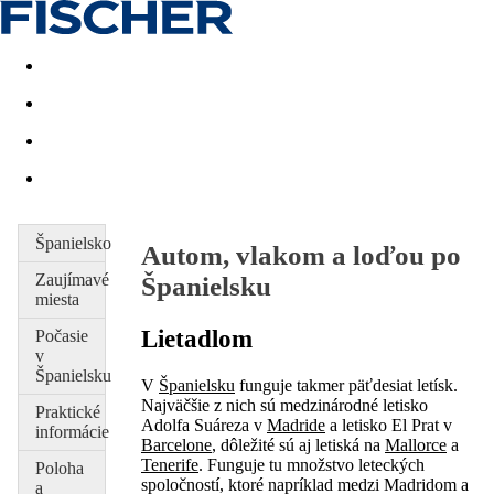
Last minute
Dovolenkové kluby
First minute - Leto 2026
Španielsko
Autom, vlakom a loďou po
Zaujímavé
Španielsku
miesta
Lietadlom
Počasie
v
Španielsku
V
Španielsku
funguje takmer päťdesiat letísk.
Najväčšie z nich sú medzinárodné letisko
Praktické
Adolfa Suáreza v
Madride
a letisko El Prat v
informácie
Barcelone
, dôležité sú aj letiská na
Mallorce
a
Tenerife
. Funguje tu množstvo leteckých
Poloha
spoločností, ktoré napríklad medzi Madridom a
a