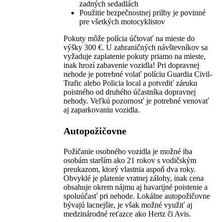
zadných sedadlách
Použitie bezpečnostnej prilby je povinné
pre všetkých motocyklistov
Pokuty môže polícia účtovať na mieste do
výšky 300 €. U zahraničných návštevníkov sa
vyžaduje zaplatenie pokuty priamo na mieste,
inak hrozí zabavenie vozidla! Pri dopravnej
nehode je potrebné volať políciu Guardia Civil-
Trafic alebo Policia local a potvrdiť záruku
poistného od druhého účastníka dopravnej
nehody. Veľkú pozornosť je potrebné venovať
aj zaparkovaniu vozidla.
Autopožičovne
Požičanie osobného vozidla je možné iba
osobám starším ako 21 rokov s vodičským
preukazom, ktorý vlastnia aspoň dva roky.
Obvyklé je platenie vratnej zálohy, inak cena
obsahuje okrem nájmu aj havarijné poistenie a
spoluúčasť pri nehode. Lokálne autopožičovne
bývajú lacnejšie, je však možné využiť aj
medzinárodné reťazce ako Hertz či Avis.