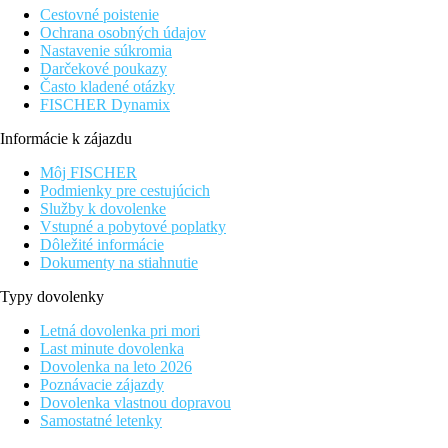
Cestovné poistenie
Ochrana osobných údajov
Nastavenie súkromia
Darčekové poukazy
Často kladené otázky
FISCHER Dynamix
Informácie k zájazdu
Môj FISCHER
Podmienky pre cestujúcich
Služby k dovolenke
Vstupné a pobytové poplatky
Dôležité informácie
Dokumenty na stiahnutie
Typy dovolenky
Letná dovolenka pri mori
Last minute dovolenka
Dovolenka na leto 2026
Poznávacie zájazdy
Dovolenka vlastnou dopravou
Samostatné letenky