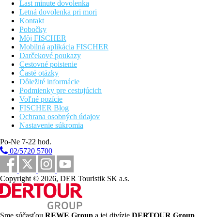
Last minute dovolenka
Letná dovolenka pri mori
Kontakt
Pobočky
Môj FISCHER
Mobilná aplikácia FISCHER
Darčekové poukazy
Cestovné poistenie
Časté otázky
Dôležité informácie
Podmienky pre cestujúcich
Voľné pozície
FISCHER Blog
Ochrana osobných údajov
Nastavenie súkromia
Po-Ne 7-22 hod.
02/5720 5700
Copyright © 2026, DER Touristik SK a.s.
Sme súčasťou
REWE Group
a jej divízie
DERTOUR Group
,