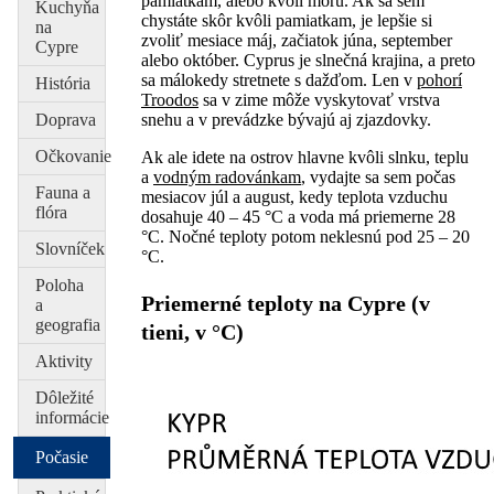
pamiatkam, alebo kvôli moru. Ak sa sem
Kuchyňa
chystáte skôr kvôli pamiatkam, je lepšie si
na
zvoliť mesiace máj, začiatok júna, september
Cypre
alebo október. Cyprus je slnečná krajina, a preto
sa málokedy stretnete s dažďom. Len v
pohorí
História
Troodos
sa v zime môže vyskytovať vrstva
Doprava
snehu a v prevádzke bývajú aj zjazdovky.
Očkovanie
Ak ale idete na ostrov hlavne kvôli slnku, teplu
a
vodným radovánkam
, vydajte sa sem počas
Fauna a
mesiacov júl a august, kedy teplota vzduchu
flóra
dosahuje 40 – 45 °C a voda má priemerne 28
°C. Nočné teploty potom neklesnú pod 25 – 20
Slovníček
°C.
Poloha
Priemerné teploty na Cypre (v
a
geografia
tieni, v °C)
Aktivity
Dôležité
informácie
Počasie