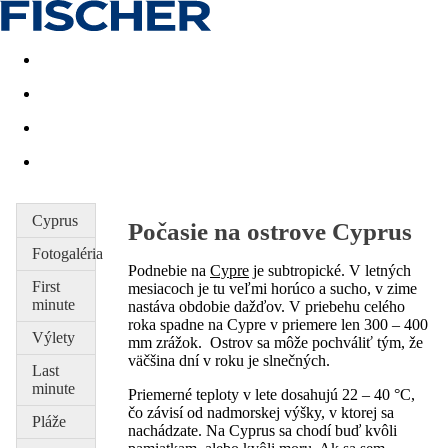
Last minute
Dovolenkové kluby
First minute - Leto 2026
Cyprus
Počasie na ostrove Cyprus
Fotogaléria
Podnebie na
Cypre
je subtropické. V letných
First
mesiacoch je tu veľmi horúco a sucho, v zime
minute
nastáva obdobie dažďov. V priebehu celého
roka spadne na Cypre v priemere len 300 – 400
Výlety
mm zrážok. Ostrov sa môže pochváliť tým, že
väčšina dní v roku je slnečných.
Last
minute
Priemerné teploty v lete dosahujú 22 – 40 °C,
čo závisí od nadmorskej výšky, v ktorej sa
Pláže
nachádzate. Na Cyprus sa chodí buď kvôli