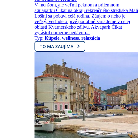
V menšom, ale veľmi peknom a príjemnom
aquaparku Čikat na okraji rekreačného strediska Mali
Lošinj sa pobaví celá rodina. Záujem o neho je
veľký, veď ide o prvé podobné zariadenie v celej
oblasti Kvarnerského zálivu. Akvapark Čikat
vyrástol pomerne nedávno...
Typ:
Kúpele, wellness, relaxácia
TO MA ZAUJÍMA