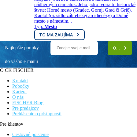
nádherných pamiatok. Jeho jadro tvoria tri historické
štvrte: Horné mesto (Gradec, Gornji Grad či Grič),
Kaptol (oi. sídlo záhrebskej arcidiecézy) a Dolné
mesto s námestím...
Typ:
Mesto
TO MA ZAUJÍMA
Najlepšie ponuky
ODOBERAŤ
do vášho e-mailu
O CK FISCHER
Kontakt
Pobočky
Kariéra
O nás
FISCHER Blog
Pre predajcov
Prehlásenie o prístupnosti
Pre klientov
Cestovné poistenie