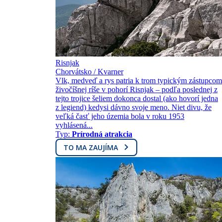
Risnjak
Chorvátsko / Kvarner
Vlk, medveď a rys patria k trom typickým zástupcom
živočíšnej ríše v pohorí Risnjak – podľa poslednej z
tejto trojice šeliem dokonca dostal (ako hovorí jedna
z legiend) kedysi dávno svoje meno. Niet divu, že
veľká časť jeho územia bola v roku 1953
vyhlásená...
Typ:
Prírodná atrakcia
TO MA ZAUJÍMA