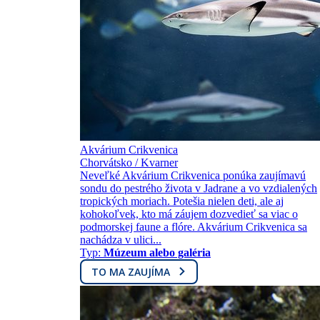
Akvárium Crikvenica
Chorvátsko / Kvarner
Neveľké Akvárium Crikvenica ponúka zaujímavú
sondu do pestrého života v Jadrane a vo vzdialených
tropických moriach. Potešia nielen deti, ale aj
kohokoľvek, kto má záujem dozvedieť sa viac o
podmorskej faune a flóre. Akvárium Crikvenica sa
nachádza v ulici...
Typ:
Múzeum alebo galéria
TO MA ZAUJÍMA