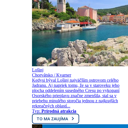
Lošinj
Chorvátsko / Kvarner
Kedysi býval Lošinj najväčším ostrovom celého
Jadranu. Aj napriek tomu, že sa v staroveku jeho
plocha oddelením susedného Cresu po vykopaní
Osorského prieplavu značne zmenšila, stal sa v
priebehu minulého storočia jednou z najkrajších
rekreačných oblastí...
Typ:
Prírodná atrakcia
TO MA ZAUJÍMA