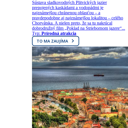
Sústava sladkovodných Plitvických jazier
prepojených kaskádami a vodopádmi je
najznámejšou chránenou oblasťou – a
pravdepodobne aj najznámejšou lokalitou – celého
Chorvátska. A nielen preto, že sa tu nakrúcal
dobrodružný film „Poklad na Striebornom jazere“...
Typ:
Prírodná atrakcia
TO MA ZAUJÍMA