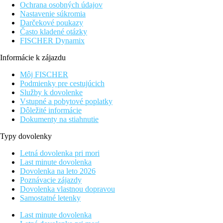
Ochrana osobných údajov
Nastavenie súkromia
Darčekové poukazy
Často kladené otázky
FISCHER Dynamix
Informácie k zájazdu
Môj FISCHER
Podmienky pre cestujúcich
Služby k dovolenke
Vstupné a pobytové poplatky
Dôležité informácie
Dokumenty na stiahnutie
Typy dovolenky
Letná dovolenka pri mori
Last minute dovolenka
Dovolenka na leto 2026
Poznávacie zájazdy
Dovolenka vlastnou dopravou
Samostatné letenky
Last minute dovolenka