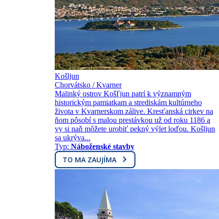
Košljun
Chorvátsko / Kvarner
Malinký ostrov Košľjun patrí k významným
historickým pamiatkam a strediskám kultúrneho
života v Kvarnerskom zálive. Kresťanská cirkev na
ňom pôsobí s malou prestávkou už od roku 1186 a
vy si naň môžete urobiť pekný výlet loďou. Košljun
sa ukrýva...
Typ:
Náboženské stavby
TO MA ZAUJÍMA