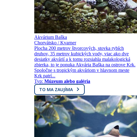
Akvárium Baška
Chorvátsko / Kvarner
Plocha 200 metrov štvorcových, stovka rybích
druhov, 35 metrov kubických vody, viac ako dve
desiatky akvárií a k tomu rozsiahla malakologická
zbierka, to je ponuka Akvária Baška na ostrove Krk.
Spoločne s tropickým akváriom v hlavnom meste
Krk patrí...
Typ:
Múzeum alebo galéria
TO MA ZAUJÍMA