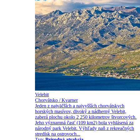
Velebit
Chorvátsko / Kvarner
Jeden z najväčších a najvyšších chorvátskych
horských masívov, divoký a nádherný Velebit,
zaberá plochu okolo 2 250 kilometrov štvorcových.
Jeho významná časť (109 km2) bola vyhlásená za
národný park Velebit. Výhľady naň z rekreačných
stredísk na ostrovoch...
Typ:
Prírodná atrakcia