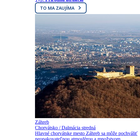
TO MA ZAUJÍMA
Záhreb
Chorvátsko / Dalmácia stredná
Hlavné chorvátske mesto Záhreb sa môže pochváliť
neopakovateľnou atmosférou a množstvom