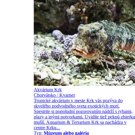
Akvárium Krk
Chorvátsko / Kvarner
Tropické akvárium v meste Krk vás pozýva do
skvelého podvodného sveta exotických morí.
Spestrite si popoludní pozorovaním nádrží s rybami,
plazy a inými potvorkami. Uvidíte tiež peknú zbierku
mušlí. Aquarium & Terrarium Krk sa nachádza v
centre Krku...
Typ:
Múzeum alebo galéria