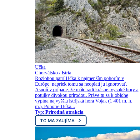
Učka
Chorvátsko / Istria
Rozlohou patrí Učka k najmenším pohorím v
Európe, napriek tomu sa neoplatí ju ignorovať.
Aspoň v prípade, že máte radi krásne, vysoké hory a
potulky divokou prírodou. Práve tu sa k oblohe
vypína najvyššia istrijská hora Vojak (1 401 m. n.
m.). Pohorie Učka...
Typ:
Prírodná atrakcia
TO MA ZAUJÍMA