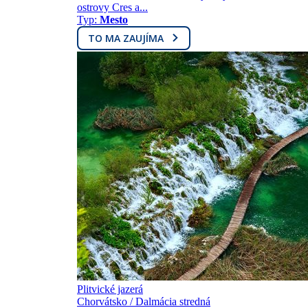
ostrovy Cres a...
Typ:
Mesto
TO MA ZAUJÍMA
Plitvické jazerá
Chorvátsko / Dalmácia stredná