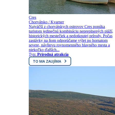
Cres
Chorvátsko / Kvarner
Najväčší z chorvátskych ostrovov Cres ponúka
turistom jedinečnú kombináciu nepreplnených pláží,
historických mestečiek a nedotknutej prírody. Počas
zastávky na ňom odporúčame výlet po hornatom
severe, návštevu rovnomenného hlavného mesta a
niekoľko ďalších...
Typ:
Prírodná atrakcia
TO MA ZAUJÍMA