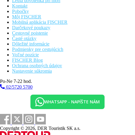
Letná dovolenka pri mori
Kontakt
Pobočky
Môj FISCHER
Mobilná aplikácia FISCHER
Darčekové poukazy
Cestovné poistenie
Časté otázky
Dôležité informácie
Podmienky pre cestujúcich
Voľné pozície
FISCHER Blog
Ochrana osobných údajov
Nastavenie súkromia
Po-Ne 7-22 hod.
02/5720 5700
WHATSAPP - NAPÍŠTE NÁM
Copyright © 2026, DER Touristik SK a.s.