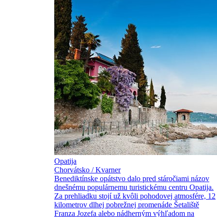
Opatija
Chorvátsko / Kvarner
Benediktínske opátstvo dalo pred stáročiami názov
dnešnému populárnemu turistickému centru Opatija.
Za prehliadku stojí už kvôli pohodovej atmosfére, 12
kilometrov dlhej pobrežnej promenáde Šetaliště
Franza Jozefa alebo nádherným výhľadom na