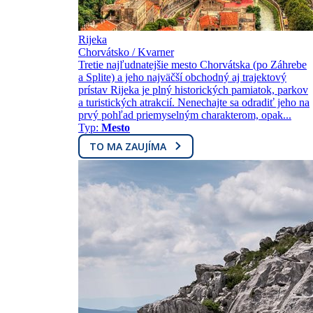
Rijeka
Chorvátsko / Kvarner
Tretie najľudnatejšie mesto Chorvátska (po Záhrebe
a Splite) a jeho najväčší obchodný aj trajektový
prístav Rijeka je plný historických pamiatok, parkov
a turistických atrakcií. Nenechajte sa odradiť jeho na
prvý pohľad priemyselným charakterom, opak...
Typ:
Mesto
TO MA ZAUJÍMA