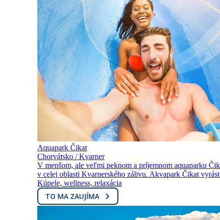
Aquapark Čikat
Chorvátsko / Kvarner
V menšom, ale veľmi peknom a príjemnom aquaparku Čikat n
v celej oblasti Kvarnerského zálivu. Akvapark Čikat vyrás
Kúpele, wellness, relaxácia
TO MA ZAUJÍMA