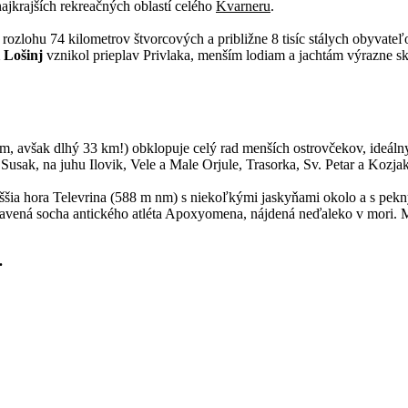
najkrajších rekreačných oblastí celého
Kvarneru
.
rozlohu 74 kilometrov štvorcových a približne 8 tisíc stálych obyvate
 Lošinj
vznikol prieplav Privlaka, menším lodiam a jachtám výrazne sk
km, avšak dlhý 33 km!) obklopuje celý rad menších ostrovčekov, ideá
usak, na juhu Ilovik, Vele a Male Orjule, Trasorka, Sv. Petar a Kozjak
ššia hora Televrina (588 m nm) s niekoľkými jaskyňami okolo a s pekn
tavená socha antického atléta Apoxyomena, nájdená neďaleko v mori. 
.