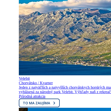
Velebit
Chorvátsko / Kvarner
Jeden z najväčších a najvyšších chorvátskych horských ma
vyhlásená za národný park Velebit. Výhľady naň z rekreačn
Prírodná atrakcia
TO MA ZAUJÍMA