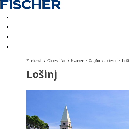
Last minute
Dovolenkové kluby
First minute - Leto 2026
Fischer.sk
Chorvátsko
Kvarner
Zaujímavé miesta
Loši
Lošinj