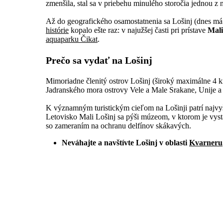
zmenšila, stal sa v priebehu minulého storočia jednou z 
Až do geografického osamostatnenia sa Lošinj (dnes má 
histórie
kopalo ešte raz: v najužšej časti pri prístave
Mali
aquaparku Čikat
.
Prečo sa vydať na Lošinj
Mimoriadne členitý ostrov Lošinj (široký maximálne 4 
Jadranského mora ostrovy Vele a Male Srakane, Unije a S
K významným turistickým cieľom na Lošinji patrí najvy
Letovisko Mali Lošinj sa pýši múzeom, v ktorom je vys
so zameraním na ochranu delfínov skákavých.
Neváhajte a navštívte Lošinj v oblasti
Kvarneru