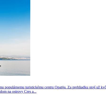
u populárnemu turistickému centru Opatija. Za prehliadku stojí už kvô
dom na ostrovy Cres a...