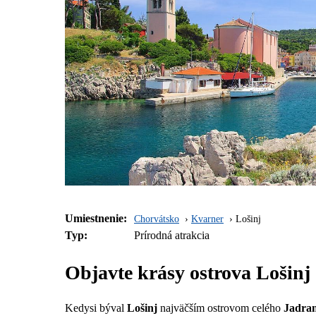
Umiestnenie:
Chorvátsko
Kvarner
Lošinj
Typ:
Prírodná atrakcia
Objavte krásy ostrova Lošinj
Kedysi býval
Lošinj
najväčším ostrovom celého
Jadra