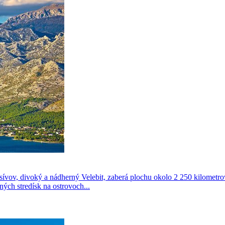
sívov, divoký a nádherný Velebit, zaberá plochu okolo 2 250 kilomet
ých stredísk na ostrovoch...