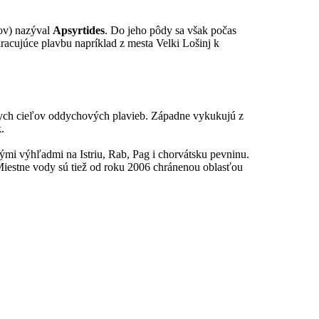
ľov) nazýval
Apsyrtides
. Do jeho pôdy sa však počas
racujúce plavbu napríklad z mesta Velki Lošinj k
lnych cieľov oddychových plavieb. Západne vykukujú z
.
ými výhľadmi na Istriu, Rab, Pag i chorvátsku pevninu.
Miestne vody sú tiež od roku 2006 chránenou oblasťou