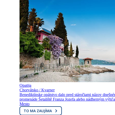
Opatija
Chorvátsko / Kvarner
Benediktínske opátstvo dalo pred stáročiami názov dnešném
promenáde Šetaliště Franza Jozefa alebo nádherným výhľa
Mesto
TO MA ZAUJÍMA