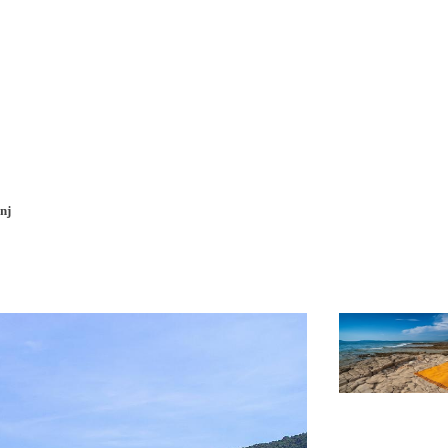
Pobočky
Časté otázky
Dovolenka
Destinácie
nj