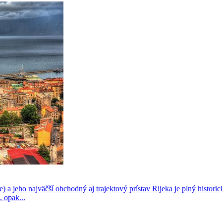
) a jeho najväčší obchodný aj trajektový prístav Rijeka je plný histori
 opak...