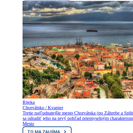
Rijeka
Chorvátsko / Kvarner
Tretie najľudnatejšie mesto Chorvátska (po Záhrebe a Splite
sa odradiť jeho na prvý pohľad priemyselným charakterom,
Mesto
TO MA ZAUJÍMA