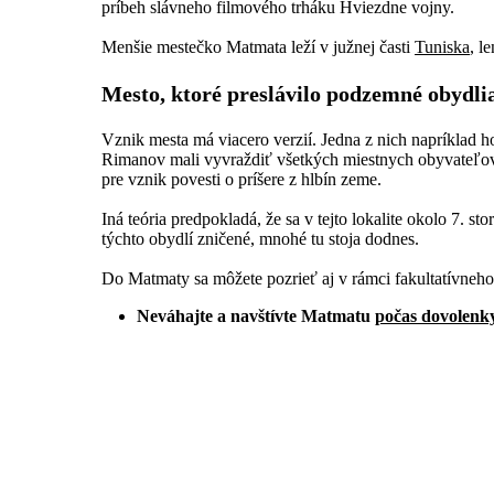
príbeh slávneho filmového trháku Hviezdne vojny.
Menšie mestečko Matmata leží v južnej časti
Tuniska
, l
Mesto, ktoré preslávilo podzemné obydli
Vznik mesta má viacero verzií. Jedna z nich napríklad h
Rimanov mali vyvraždiť všetkých miestnych obyvateľov. T
pre vznik povesti o príšere z hlbín zeme.
Iná teória predpokladá, že sa v tejto lokalite okolo 7. s
týchto obydlí zničené, mnohé tu stoja dodnes.
Do Matmaty sa môžete pozrieť aj v rámci fakultatívneh
Neváhajte a navštívte Matmatu
počas dovolenk