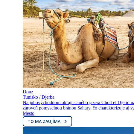
Douz
Tunisko / Djerba
Na juhovýchodnom okraji slaného jazera Chott el Djerid n
zároveň pomyselnou bránou Sahary, čo charakterizuje aj sy
Mesto
TO MA ZAUJÍMA