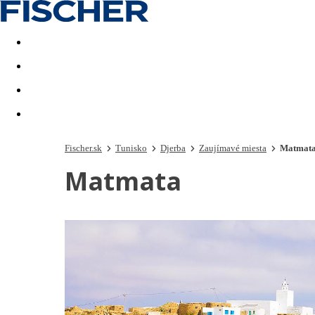
Last minute
Dovolenkové kluby
First minute - Leto 2026
Fischer.sk
Tunisko
Djerba
Zaujímavé miesta
Matmat
Matmata