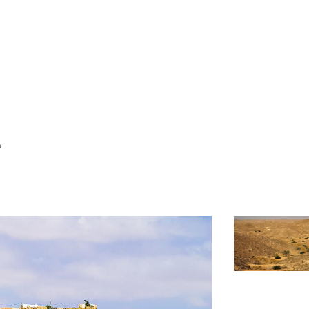
Pobočky
Časté otázky
Dovolenka
Destinácie
a