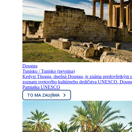
Dougga
Tunisko / Tunisko (pevnina)
Kedysi Thugga, dnešná Dougga, je známa predovšetkým poz
zoznam svetového kultúrneho dedičstva UNESCO. Dougga j
Pamiatka UNESCO
TO MA ZAUJÍMA