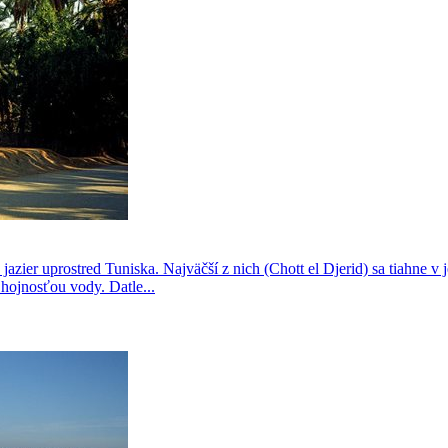
azier uprostred Tuniska. Najväčší z nich (Chott el Djerid) sa tiahne v j
 hojnosťou vody. Datle...