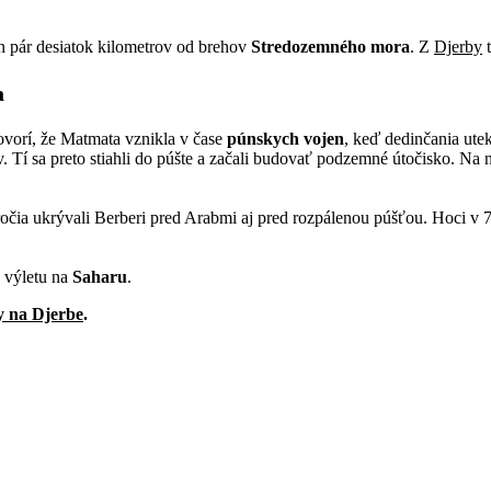
en pár desiatok kilometrov od brehov
Stredozemného mora
. Z
Djerby
t
a
ovorí, že Matmata vznikla v čase
púnskych vojen
, keď dedinčania ute
í sa preto stiahli do púšte a začali budovať podzemné útočisko. Na ne
toročia ukrývali Berberi pred Arabmi aj pred rozpálenou púšťou. Hoci v 7
o výletu na
Saharu
.
y na Djerbe
.