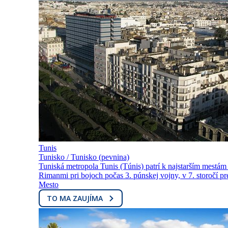
Tunis
Tunisko / Tunisko (pevnina)
Tuniská metropola Tunis (Túnis) patrí k najstarším mestám
Rimanmi pri bojoch počas 3. púnskej vojny, v 7. storočí pre
Mesto
TO MA ZAUJÍMA