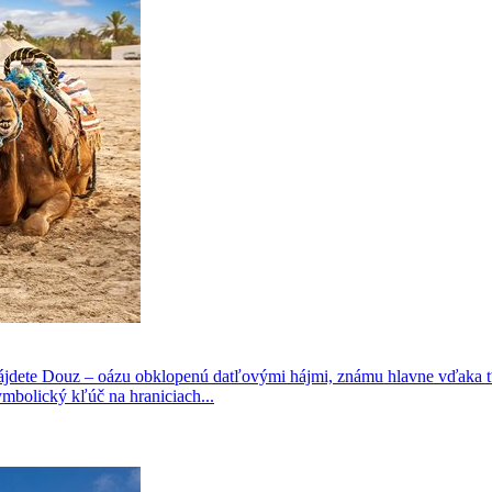
ájdete Douz – oázu obklopenú datľovými hájmi, známu hlavne vďaka ťa
mbolický kľúč na hraniciach...