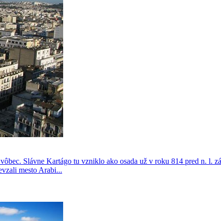
 vôbec. Slávne Kartágo tu vzniklo ako osada už v roku 814 pred n. l. z
vzali mesto Arabi...