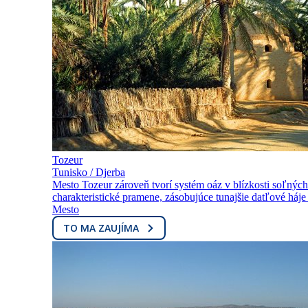
Tozeur
Tunisko / Djerba
Mesto Tozeur zároveň tvorí systém oáz v blízkosti soľných j
charakteristické pramene, zásobujúce tunajšie datľové háje
Mesto
TO MA ZAUJÍMA