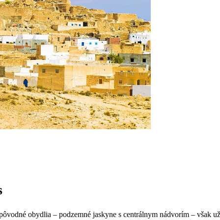
s
 pôvodné obydlia – podzemné jaskyne s centrálnym nádvorím – však u