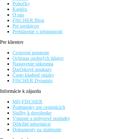
Pobočky
Kariéra
O nás
FISCHER Blog
Pre predajcov
Prehlásenie o prístupnosti
Pre klientov
Cestovné poistenie
Ochrana osobných údajov
Nastavenie súkromia
Darčekové poukazy
Často kladené otázky
FISCHER Dynamix
Informácie k zájazdu
Môj FISCHER
Podmienky pre cestujúcich
Služby k dovolenke
Vstupné a pobytové poplatky
Dôležité informácie
Dokumenty na stiahnutie