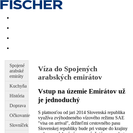
Last minute
Dovolenkové kluby
First minute - Leto 2026
Spojené
Víza do Spojených
arabské
arabských emirátov
emiráty
Kuchyňa
Vstup na územie Emirátov už
História
je jednoduchý
Doprava
S platnosťou od jari 2014 Slovenská republika
Očkovanie
využíva zvýhodneného vízového režimu SAE
"visa on arrival", držiteľmi cestovného pasu
Slovníček
Slovenskej republiky bude pri vstupe do krajiny