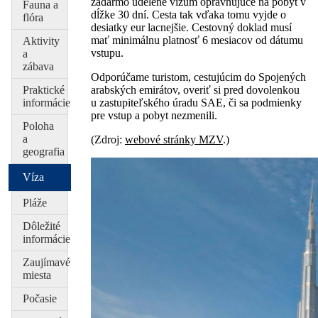
zadarmo udelené vízum oprávňujúce na pobyt v
Fauna a
dĺžke 30 dní. Cesta tak vďaka tomu vyjde o
flóra
desiatky eur lacnejšie. Cestovný doklad musí
mať minimálnu platnosť 6 mesiacov od dátumu
Aktivity
vstupu.
a
zábava
Odporúčame turistom, cestujúcim do Spojených
Praktické
arabských emirátov, overiť si pred dovolenkou
informácie
u zastupiteľského úradu SAE, či sa podmienky
pre vstup a pobyt nezmenili.
Poloha
a
(Zdroj:
webové stránky MZV
.)
geografia
Víza
Pláže
Dôležité
informácie
Zaujímavé
miesta
Počasie