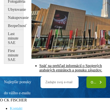
Fotogaléria
Ubytovanie
Nakupovanie
Bezpečnosť
Last
minute
SAE
First
minute
SAE
Späť na prehľad informácií o Spojených
arabských emirátoch a ponuku zájazdov.
Najlepšie ponuky
ODOBERAŤ
do vášho e-mailu
O CK FISCHER
Kontakt