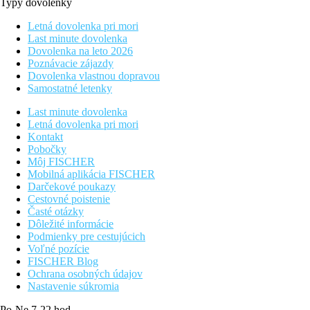
Typy dovolenky
Letná dovolenka pri mori
Last minute dovolenka
Dovolenka na leto 2026
Poznávacie zájazdy
Dovolenka vlastnou dopravou
Samostatné letenky
Last minute dovolenka
Letná dovolenka pri mori
Kontakt
Pobočky
Môj FISCHER
Mobilná aplikácia FISCHER
Darčekové poukazy
Cestovné poistenie
Časté otázky
Dôležité informácie
Podmienky pre cestujúcich
Voľné pozície
FISCHER Blog
Ochrana osobných údajov
Nastavenie súkromia
Po-Ne 7-22 hod.