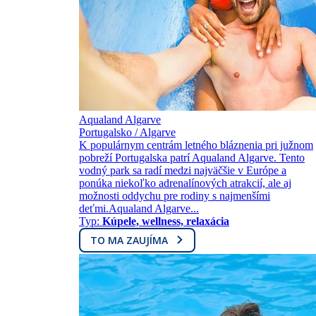
Aqualand Algarve
Portugalsko / Algarve
K populárnym centrám letného bláznenia pri južnom
pobreží Portugalska patrí Aqualand Algarve. Tento
vodný park sa radí medzi najväčšie v Európe a
ponúka niekoľko adrenalínových atrakcií, ale aj
možnosti oddychu pre rodiny s najmenšími
deťmi.Aqualand Algarve...
Typ:
Kúpele, wellness, relaxácia
TO MA ZAUJÍMA