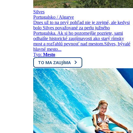
Silves
Portugalsko / Algarve
Dnes už to na prvý pohľad nie je zrejmé, ale kedysi
bolo Silves považované za perlu južného
Portugalska. Ak si ho pozornejšie pozriete, sami
odhalíte historické zaujímavosti ako starý rímsky
most a rozľahlú pevnosť nad mestom.Silves, bývalé
hlavné mesto...
Typ:
Mesto
TO MA ZAUJÍMA