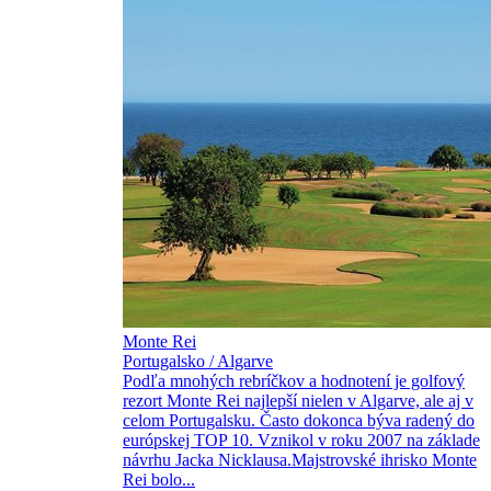
Monte Rei
Portugalsko / Algarve
Podľa mnohých rebríčkov a hodnotení je golfový
rezort Monte Rei najlepší nielen v Algarve, ale aj v
celom Portugalsku. Často dokonca býva radený do
európskej TOP 10. Vznikol v roku 2007 na základe
návrhu Jacka Nicklausa.Majstrovské ihrisko Monte
Rei bolo...