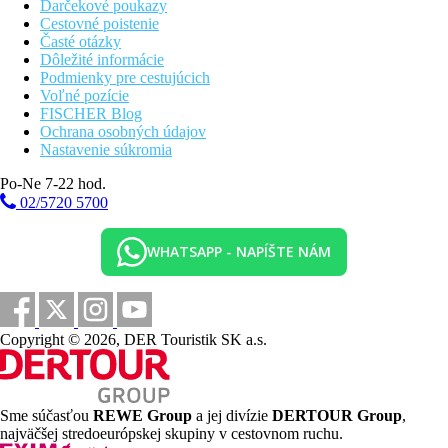
Darčekové poukazy
Cestovné poistenie
Časté otázky
Dôležité informácie
Podmienky pre cestujúcich
Voľné pozície
FISCHER Blog
Ochrana osobných údajov
Nastavenie súkromia
Po-Ne 7-22 hod.
02/5720 5700
WHATSAPP - NAPÍŠTE NÁM
Copyright © 2026, DER Touristik SK a.s.
Sme súčasťou
REWE Group
a jej divízie
DERTOUR Group
,
najväčšej stredoeurópskej skupiny v cestovnom ruchu.