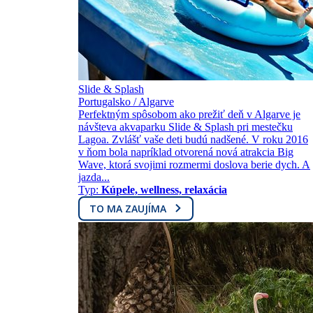
Slide & Splash
Portugalsko / Algarve
Perfektným spôsobom ako prežiť deň v Algarve je
návšteva akvaparku Slide & Splash pri mestečku
Lagoa. Zvlášť vaše deti budú nadšené. V roku 2016
v ňom bola napríklad otvorená nová atrakcia Big
Wave, ktorá svojimi rozmermi doslova berie dych. A
jazda...
Typ:
Kúpele, wellness, relaxácia
TO MA ZAUJÍMA