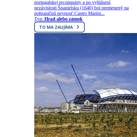
portugalskej reconquisty a po vyhlásení
nezávislosti Španielsku (1640) bol premenený na
pohraničnú pevnosť.Castro Marim...
Typ:
Hrad alebo zámok
TO MA ZAUJÍMA