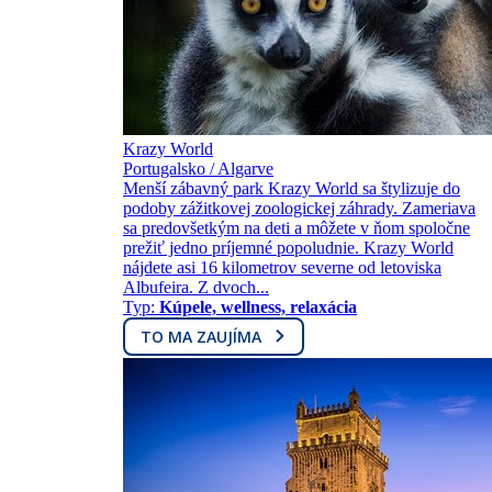
Krazy World
Portugalsko / Algarve
Menší zábavný park Krazy World sa štylizuje do
podoby zážitkovej zoologickej záhrady. Zameriava
sa predovšetkým na deti a môžete v ňom spoločne
prežiť jedno príjemné popoludnie. Krazy World
nájdete asi 16 kilometrov severne od letoviska
Albufeira. Z dvoch...
Typ:
Kúpele, wellness, relaxácia
TO MA ZAUJÍMA