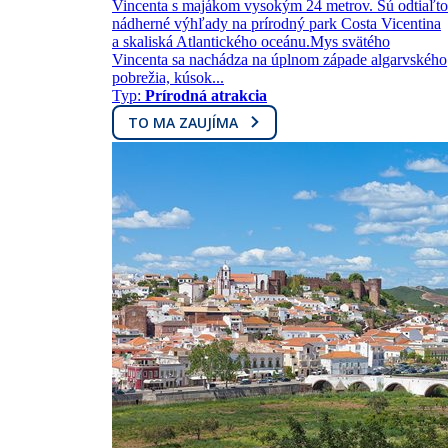
Vincenta s majákom vysokým 24 metrov. Sú odtiaľto
nádherné výhľady na prírodný park Costa Vicentina
a skaliská Atlantického oceánu.Mys svätého
Vincenta sa nachádza na úplnom západe algarvského
pobrežia, kúsok...
Typ:
Prírodná atrakcia
TO MA ZAUJÍMA