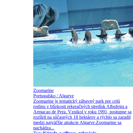
Zoomarine
Portugalsko / Algarve
Zoomarine je tematický zábavný park pre celú
rodinu v blízkosti rekreačných stredísk Albufeira a
Armacao de Pera. Vznikol v roku 1991, postupne sa
rozšíril na súčasných 18 hektárov a rýchlo sa zaradil
medzi najväčšie atrakcie Algarve.Zoomarine sa
nachádza...