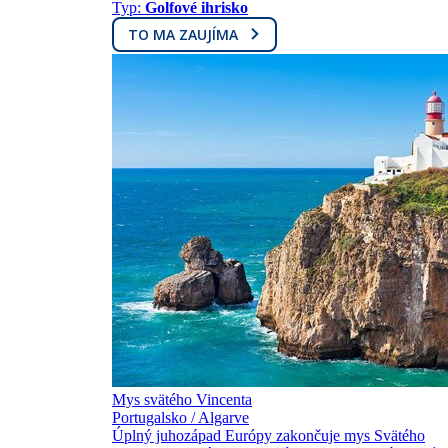
Typ:
Golfové ihrisko
TO MA ZAUJÍMA
Mys svätého Vincenta
Portugalsko / Algarve
Úplný juhozápad Európy zakončuje mys Svätého