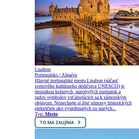
Lisabon
Portugalsko / Algarve
Hlavné portugalské mesto Lisabon (súčasť
svetového kultúrneho dedičstva UNESCO) je
mozaikou krásnych, starobylých pamiatok a
radov symbolov vzťahujúcich sa k zámorským
objavom. Nenechajte si újsť súpravy historických
električiek ako vystrihnutých zo starých...
Typ:
Mesto
TO MA ZAUJÍMA