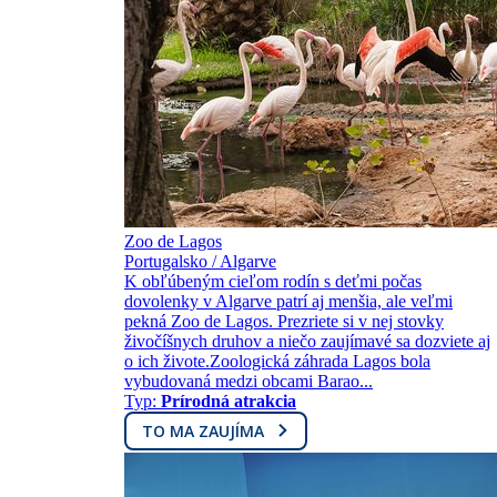
Zoo de Lagos
Portugalsko / Algarve
K obľúbeným cieľom rodín s deťmi počas
dovolenky v Algarve patrí aj menšia, ale veľmi
pekná Zoo de Lagos. Prezriete si v nej stovky
živočíšnych druhov a niečo zaujímavé sa dozviete aj
o ich živote.Zoologická záhrada Lagos bola
vybudovaná medzi obcami Barao...
Typ:
Prírodná atrakcia
TO MA ZAUJÍMA