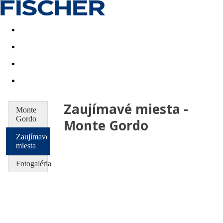
Last minute
Dovolenkové kluby
First minute - Leto 2026
Zaujímavé miesta -
Monte
Gordo
Monte Gordo
Zaujímavé
miesta
Fotogaléria