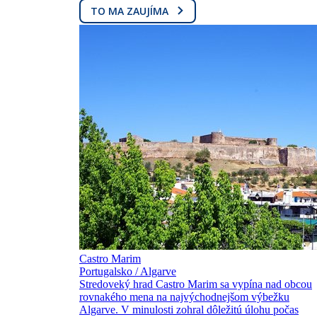
TO MA ZAUJÍMA
Castro Marim
Portugalsko / Algarve
Stredoveký hrad Castro Marim sa vypína nad obcou
rovnakého mena na najvýchodnejšom výbežku
Algarve. V minulosti zohral dôležitú úlohu počas