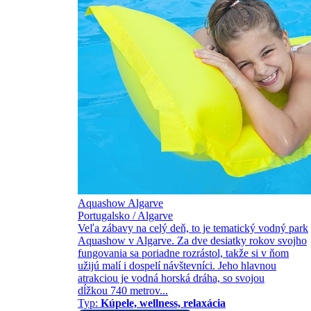
Aquashow Algarve
Portugalsko / Algarve
Veľa zábavy na celý deň, to je tematický vodný park
Aquashow v Algarve. Za dve desiatky rokov svojho
fungovania sa poriadne rozrástol, takže si v ňom
užijú malí i dospelí návštevníci. Jeho hlavnou
atrakciou je vodná horská dráha, so svojou
dĺžkou 740 metrov...
Typ:
Kúpele, wellness, relaxácia