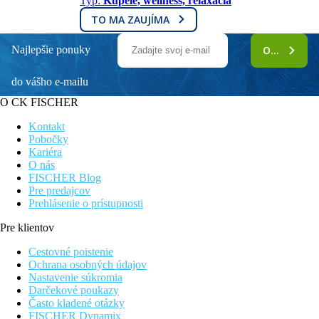
Typ:
Kúpele, wellness, relaxácia
TO MA ZAUJÍMA
Najlepšie ponuky
ODOBERAŤ
do vášho e-mailu
O CK FISCHER
Kontakt
Pobočky
Kariéra
O nás
FISCHER Blog
Pre predajcov
Prehlásenie o prístupnosti
Pre klientov
Cestovné poistenie
Ochrana osobných údajov
Nastavenie súkromia
Darčekové poukazy
Často kladené otázky
FISCHER Dynamix