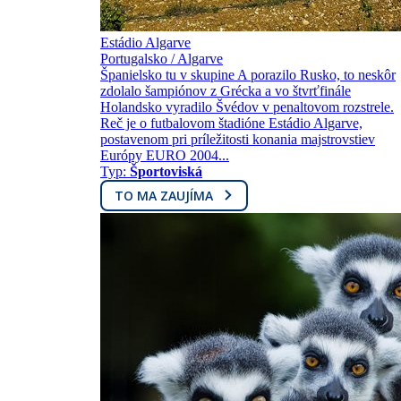
Estádio Algarve
Portugalsko / Algarve
Španielsko tu v skupine A porazilo Rusko, to neskôr
zdolalo šampiónov z Grécka a vo štvrťfinále
Holandsko vyradilo Švédov v penaltovom rozstrele.
Reč je o futbalovom štadióne Estádio Algarve,
postavenom pri príležitosti konania majstrovstiev
Európy EURO 2004...
Typ:
Športoviská
TO MA ZAUJÍMA