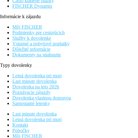
Často kladené otázky
FISCHER Dynamix
Informácie k zájazdu
Môj FISCHER
Podmienky pre cestujúcich
Služby k dovolenke
Vstupné a pobytové poplatky
Dôležité informácie
Dokumenty na stiahnutie
Typy dovolenky
Letná dovolenka pri mori
Last minute dovolenka
Dovolenka na leto 2026
Poznávacie zájazdy
Dovolenka vlastnou dopravou
Samostatné letenky
Last minute dovolenka
Letná dovolenka pri mori
Kontakt
Pobočky
Môj FISCHER