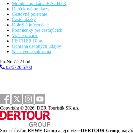
Mobilná aplikácia FISCHER
Darčekové poukazy
Cestovné poistenie
Časté otázky
Dôležité informácie
Podmienky pre cestujúcich
Voľné pozície
FISCHER Blog
Ochrana osobných údajov
Nastavenie súkromia
Po-Ne 7-22 hod.
02/5720 5700
Copyright © 2026, DER Touristik SK a.s.
Sme súčasťou
REWE Group
a jej divízie
DERTOUR Group
, najvä