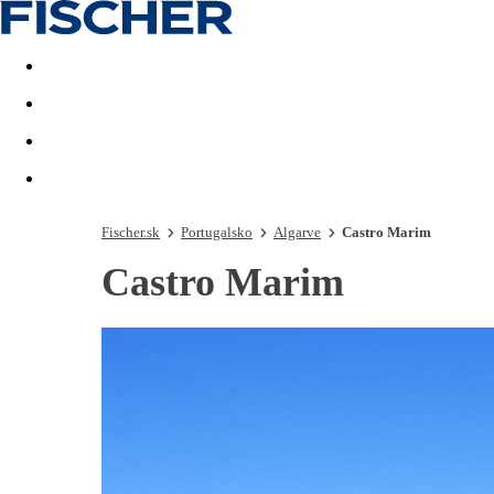
Last minute
Dovolenkové kluby
First minute - Leto 2026
Fischer.sk
Portugalsko
Algarve
Castro Marim
Castro Marim