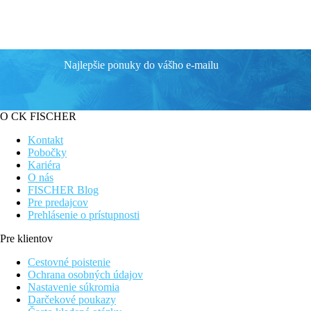
Najlepšie ponuky do vášho e-mailu
O CK FISCHER
Kontakt
Pobočky
Kariéra
O nás
FISCHER Blog
Pre predajcov
Prehlásenie o prístupnosti
Pre klientov
Cestovné poistenie
Ochrana osobných údajov
Nastavenie súkromia
Darčekové poukazy