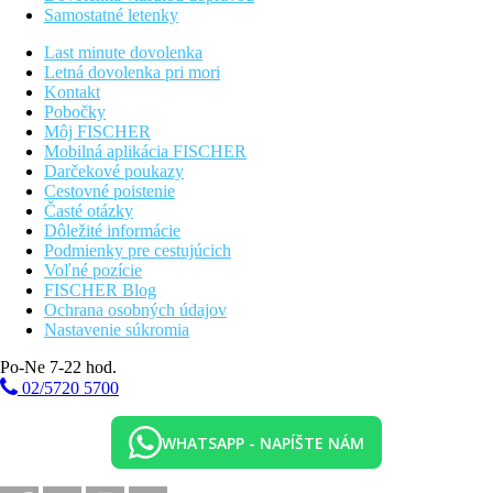
Samostatné letenky
Last minute dovolenka
Letná dovolenka pri mori
Kontakt
Pobočky
Môj FISCHER
Mobilná aplikácia FISCHER
Darčekové poukazy
Cestovné poistenie
Časté otázky
Dôležité informácie
Podmienky pre cestujúcich
Voľné pozície
FISCHER Blog
Ochrana osobných údajov
Nastavenie súkromia
Po-Ne 7-22 hod.
02/5720 5700
WHATSAPP - NAPÍŠTE NÁM