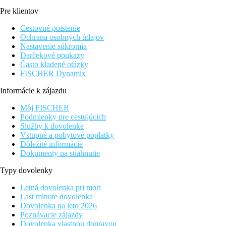
Pre klientov
Cestovné poistenie
Ochrana osobných údajov
Nastavenie súkromia
Darčekové poukazy
Často kladené otázky
FISCHER Dynamix
Informácie k zájazdu
Môj FISCHER
Podmienky pre cestujúcich
Služby k dovolenke
Vstupné a pobytové poplatky
Dôležité informácie
Dokumenty na stiahnutie
Typy dovolenky
Letná dovolenka pri mori
Last minute dovolenka
Dovolenka na leto 2026
Poznávacie zájazdy
Dovolenka vlastnou dopravou