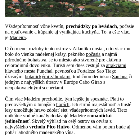
Všadeprítomnosť vône kvetín,
prechádzky po levádach
, počasie
na opaľovanie a kúpanie aj vynikajúca kuchyňa. To, a ešte viac,
je
Madeira
.
O čo menej rozlohy tento ostrov v Atlantiku dostal, o to viac mu
bolo do vienka nadelenej krásy, pekného
počasia
a najmä
prírodného bohatstva
. Je to miesto ako stvorené pre aktívnu
celorodinnú dovolenku. Turisti sem dnes cestujú za
atrakciami
hlavného mesta
Funchal
, pevnosťou
Fortaleza Sao Tiago
,
úžasnými
botanickými záhradami
, tradičnou dedinkou
Santana
či
jedným z najvyšších útesov v Európe Cabo Girao s
neopakovatelnými scenériami.
Čím viac Madeiru prechodíte, tým lepšie ju spoznáte. Platí to
predovšetkým o tunajších
horách
. Ich strmú majestátnosť a husté
lesy umožňuje hravo zdolať sieť všadeprítomných
levád
. Tieto
unikátne vodné kanály dodávajú Madeire
romantickú
jedinečnosť
. Skvelý výhľad na celý ostrov sa otvára z
najvyššieho
vrcholu
Pico Ruivo
. Odmenou vám potom bude aj
pohár lahodného madeirského vína.