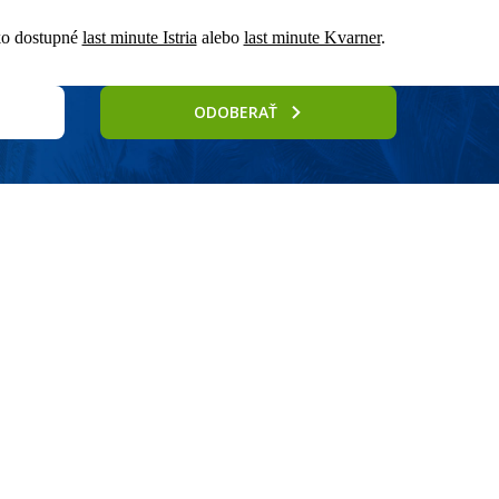
hko dostupné
last minute Istria
alebo
last minute Kvarner
.
ODOBERAŤ