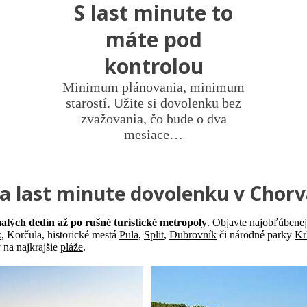
S last minute to
máte pod
kontrolou
Minimum plánovania, minimum
starostí. Užite si dovolenku bez
zvažovania, čo bude o dva
mesiace…
 last minute dovolenku v Chor
alých dedín až po rušné turistické metropoly
. Objavte najobľúbenej
k
, Korčula, historické mestá
Pula
,
Split
,
Dubrovník
či národné parky
Kr
 na najkrajšie
pláže
.