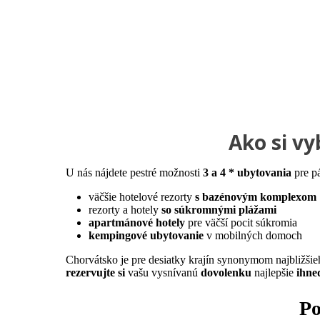
Ako si vy
U nás nájdete pestré možnosti
3 a 4 * ubytovania
pre pá
väčšie hotelové rezorty
s bazénovým komplexom
rezorty a hotely
so súkromnými plážami
apartmánové hotely
pre väčší pocit súkromia
kempingové ubytovanie
v mobilných domoch
Chorvátsko je pre desiatky krajín synonymom najbližšie
rezervujte si
vašu vysnívanú
dovolenku
najlepšie
ihne
Po