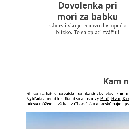
Dovolenka pri
mori za babku
Chorvátsko je cenovo dostupné a
blízko. To sa oplatí zvážiť!
Kam na
Slnkom zaliate Chorvátsko ponúka stovky letovísk
od m
Vyhľadávanými lokalitami sú aj ostrovy
Brač
,
Hvar
,
Kr
miesta
môžete navštíviť v Chorvátsku a preskúmajte tipy