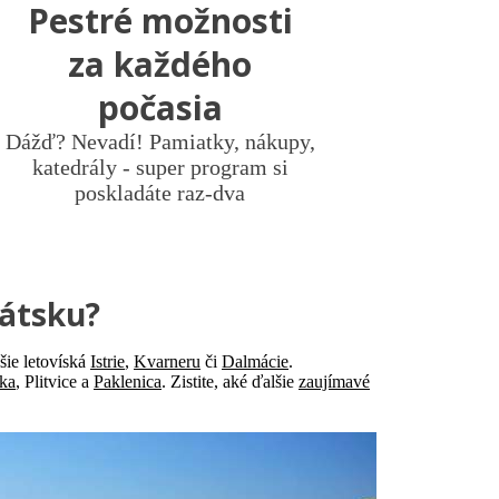
Pestré možnosti
za každého
počasia
Dážď? Nevadí! Pamiatky, nákupy,
katedrály - super program si
poskladáte raz-dva
vátsku?
šie letovíská
Istrie
,
Kvarneru
či
Dalmácie
.
ka
, Plitvice a
Paklenica
. Zistite, aké ďalšie
zaujímavé