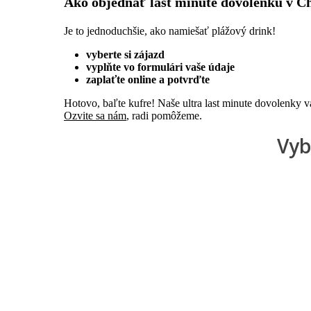
Ako objednať last minute dovolenku v C
Je to jednoduchšie, ako namiešať plážový drink!
vyberte si zájazd
vyplňte vo formulári vaše údaje
zaplaťte online a potvrďte
Hotovo, baľte kufre! Naše ultra last minute dovolenky 
Ozvite sa nám
, radi pomôžeme.
Vyb