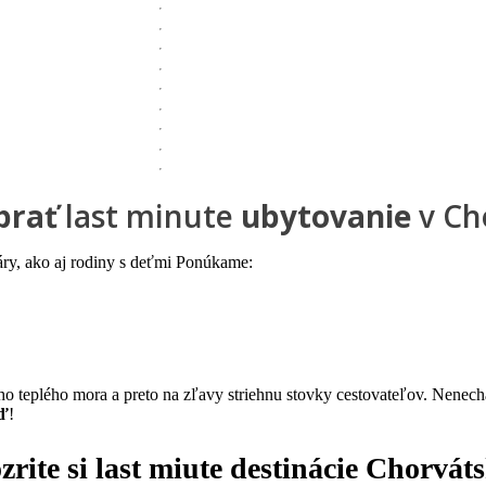
brať
last minute
ubytovanie
v Ch
ry, ako aj rodiny s deťmi Ponúkame:
ho teplého mora a preto na zľavy striehnu stovky cestovateľov. Nenecha
ď
!
zrite si
last miute destinácie Chorvát