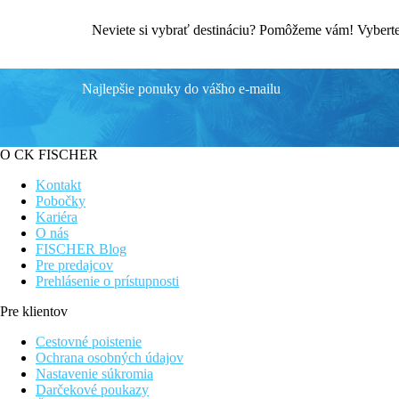
Neviete si vybrať destináciu? Pomôžeme vám! Vyberte 
Najlepšie ponuky do vášho e-mailu
O CK FISCHER
Kontakt
Pobočky
Kariéra
O nás
FISCHER Blog
Pre predajcov
Prehlásenie o prístupnosti
Pre klientov
Cestovné poistenie
Ochrana osobných údajov
Nastavenie súkromia
Darčekové poukazy