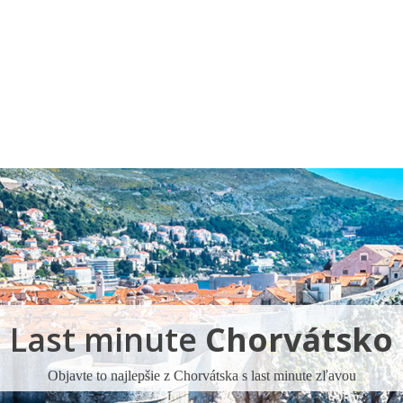
Pobočky
Časté otázky
Dovolenka
Destinácie
Last minute
Chorvátsko
Objavte to najlepšie z Chorvátska s last minute zľavou