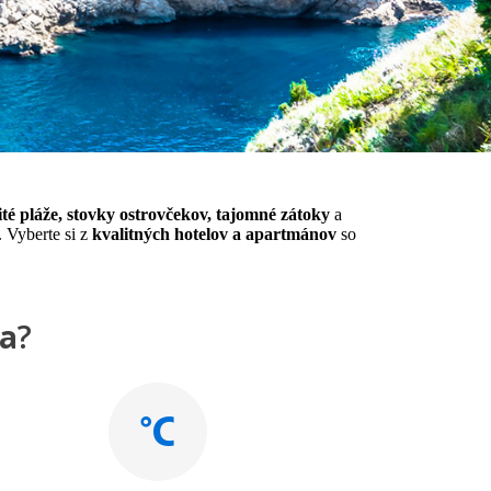
té pláže, stovky ostrovčekov, tajomné zátoky
a
Vyberte si z
kvalitných hotelov a apartmánov
so
ka
?