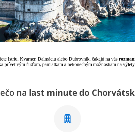
iete Istriu, Kvarner, Dalmáciu alebo Dubrovník, čakajú na vás
rozmani
aka prívetivým ľuďom, pamiatkam a nekonečným možnostiam na výlety. 
rečo na
last minute do Chorváts