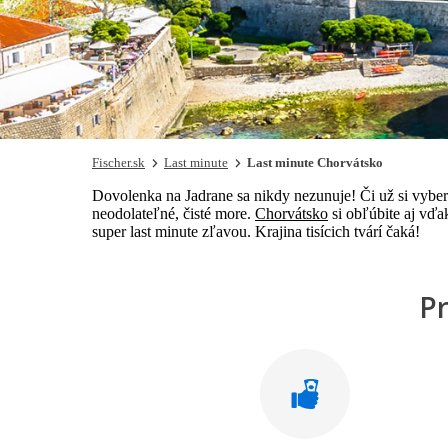
Fischer.sk
Last minute
Last minute Chorvátsko
Dovolenka na Jadrane sa nikdy nezunuje! Či už si vyber
neodolateľné, čisté more.
Chorvátsko
si obľúbite aj vď
super last minute zľavou. Krajina tisícich tvárí čaká!
P