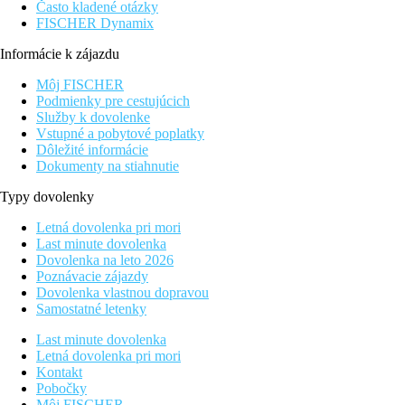
Často kladené otázky
FISCHER Dynamix
Informácie k zájazdu
Môj FISCHER
Podmienky pre cestujúcich
Služby k dovolenke
Vstupné a pobytové poplatky
Dôležité informácie
Dokumenty na stiahnutie
Typy dovolenky
Letná dovolenka pri mori
Last minute dovolenka
Dovolenka na leto 2026
Poznávacie zájazdy
Dovolenka vlastnou dopravou
Samostatné letenky
Last minute dovolenka
Letná dovolenka pri mori
Kontakt
Pobočky
Môj FISCHER