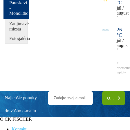
°C
Paraskevi
-
júl /
august
Monolithos
*
Zaujímavé
miesta
26
°C
Fotogaléria
júl /
august
*
*
priemern
teploty
Najlepšie ponuky
ODOBERAŤ
do vášho e-mailu
O CK FISCHER
Kontakt