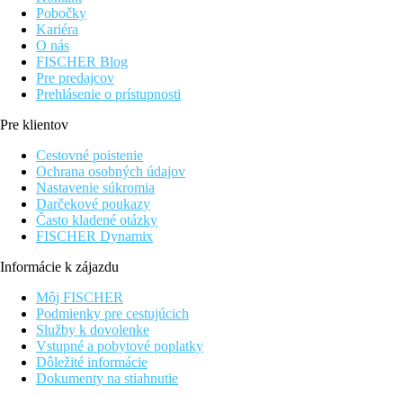
Pobočky
Kariéra
O nás
FISCHER Blog
Pre predajcov
Prehlásenie o prístupnosti
Pre klientov
Cestovné poistenie
Ochrana osobných údajov
Nastavenie súkromia
Darčekové poukazy
Často kladené otázky
FISCHER Dynamix
Informácie k zájazdu
Môj FISCHER
Podmienky pre cestujúcich
Služby k dovolenke
Vstupné a pobytové poplatky
Dôležité informácie
Dokumenty na stiahnutie