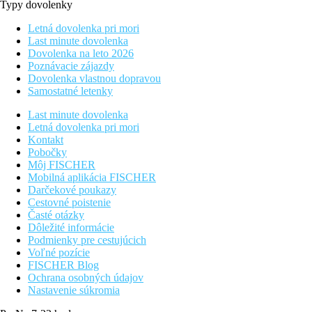
Typy dovolenky
Letná dovolenka pri mori
Last minute dovolenka
Dovolenka na leto 2026
Poznávacie zájazdy
Dovolenka vlastnou dopravou
Samostatné letenky
Last minute dovolenka
Letná dovolenka pri mori
Kontakt
Pobočky
Môj FISCHER
Mobilná aplikácia FISCHER
Darčekové poukazy
Cestovné poistenie
Časté otázky
Dôležité informácie
Podmienky pre cestujúcich
Voľné pozície
FISCHER Blog
Ochrana osobných údajov
Nastavenie súkromia