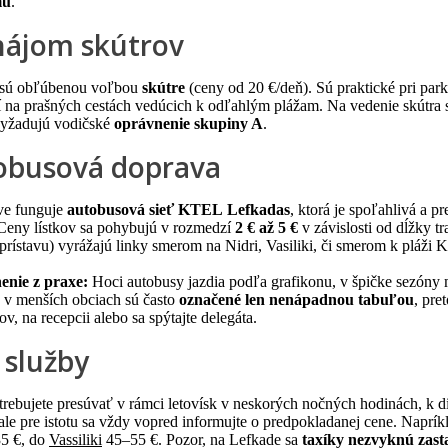
mu
.
nájom skútrov
 sú obľúbenou voľbou
skútre
(ceny od 20 €/deň). Sú praktické pri pa
í na prašných cestách vedúcich k odľahlým plážam. Na vedenie skútra
 vyžadujú vodičské
oprávnenie skupiny A
.
obusová doprava
ve funguje
autobusová sieť KTEL
Lefkadas
, ktorá je spoľahlivá a
Ceny lístkov sa pohybujú v rozmedzí
2 € až 5 €
v závislosti od dĺžky t
 prístavu) vyrážajú linky smerom na Nidri, Vasiliki, či smerom k pláži 
enie z praxe:
Hoci autobusy jazdia podľa grafikonu, v špičke sezóny
 v menších obciach sú často
označené len nenápadnou tabuľou
, pre
v, na recepcii alebo sa spýtajte delegáta.
 služby
trebujete presúvať v rámci letovísk v neskorých nočných hodinách, k di
 ale pre istotu sa vždy vopred informujte o predpokladanej cene. Naprí
35 €, do
Vassiliki
45–55 €. Pozor, na Lefkade sa
taxíky nezvyknú zas