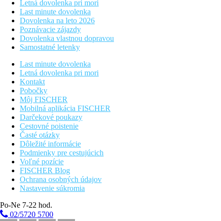
Letná dovolenka pri mori
Last minute dovolenka
Dovolenka na leto 2026
Poznávacie zájazdy
Dovolenka vlastnou dopravou
Samostatné letenky
Last minute dovolenka
Letná dovolenka pri mori
Kontakt
Pobočky
Môj FISCHER
Mobilná aplikácia FISCHER
Darčekové poukazy
Cestovné poistenie
Časté otázky
Dôležité informácie
Podmienky pre cestujúcich
Voľné pozície
FISCHER Blog
Ochrana osobných údajov
Nastavenie súkromia
Po-Ne 7-22 hod.
02/5720 5700