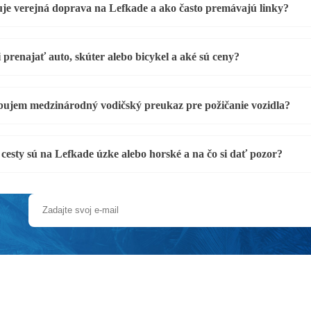
je verejná doprava na Lefkade a ako často premávajú linky?
 prenajať auto, skúter alebo bicykel a aké sú ceny?
bujem medzinárodný vodičský preukaz pre požičanie vozidla?
 cesty sú na Lefkade úzke alebo horské a na čo si dať pozor?