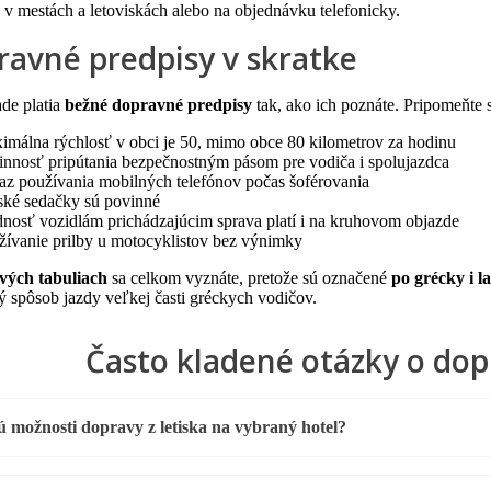
ť v mestách a letoviskách alebo na objednávku telefonicky.
ravné predpisy v skratke
de platia
bežné dopravné predpisy
tak, ako ich poznáte. Pripomeňte 
imálna rýchlosť v obci je 50, mimo obce 80 kilometrov za hodinu
innosť pripútania bezpečnostným pásom pre vodiča i spolujazdca
az používania mobilných telefónov počas šoférovania
ské sedačky sú povinné
dnosť vozidlám prichádzajúcim sprava platí i na kruhovom objazde
žívanie prilby u motocyklistov bez výnimky
ých tabuliach
sa celkom vyznáte, pretože sú označené
po grécky i l
ký spôsob jazdy veľkej časti gréckych vodičov.
Často kladené otázky o do
ú možnosti dopravy z letiska na vybraný hotel?