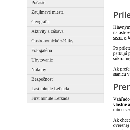
Počasie
Príl
Zaujímavé miesta
Geografia
Hlavným 
Aktivity a zábava
na ostrov
sezóny
, 
Gastronomické zážitky
Po prílet
Fotogaléria
parkujú 
súkromný
Ubytovanie
Ak prefe
Nákupy
stanicu 
Bezpečnosť
Pre
Last minute Lefkada
First minute Lefkada
Vzhľadom 
vlastné 
mimo sez
Ak chcet
overenej