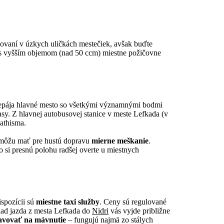
rkovaní v úzkych uličkách mestečiek, avšak buďte
 s vyšším objemom (nad 50 ccm) miestne požičovne
 prepája hlavné mesto so všetkými významnými bodmi
rasy. Z hlavnej autobusovej stanice v meste Lefkada (v
Kathisma.
 môžu mať pre hustú dopravu
mierne meškanie
.
to si presnú polohu radšej overte u miestnych
spozícii sú
miestne taxi služby
. Ceny sú regulované
klad jazda z mesta Lefkada do
Nidri
vás vyjde približne
tavovať na mávnutie
– fungujú najmä zo stálych