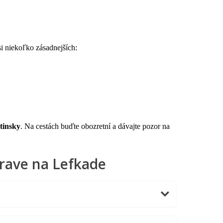
si niekoľko zásadnejších:
atinsky
. Na cestách buďte obozretní a dávajte pozor na
prave na Lefkade