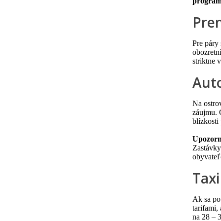
progra
Pre
Pre páry
obozretn
striktne
Aut
Na ostro
záujmu. 
blízkosti
Upozorn
Zastávky
obyvateľo
Taxi
Ak sa po
tarifami,
na 28 – 