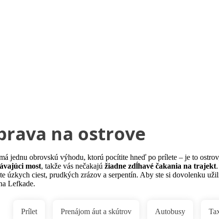
Pobočky
Časté otázky
Dovolenka
Destinácie
prava na ostrove
má jednu obrovskú výhodu, ktorú pocítite hneď po prílete – je to ostrov
ávajúci most
, takže vás nečakajú
žiadne zdĺhavé čakania na trajekt
te úzkych ciest, prudkých zrázov a serpentín. Aby ste si dovolenku užili 
 na Lefkade.
Prílet
Prenájom áut a skútrov
Autobusy
Tax