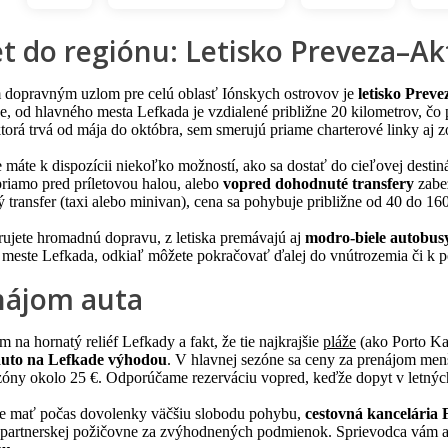
et do regiónu: Letisko Preveza–A
dopravným uzlom pre celú oblasť Iónskych ostrovov je
letisko Prev
e, od hlavného mesta Lefkada je vzdialené približne 20 kilometrov, čo
ktorá trvá od mája do októbra, sem smerujú priame charterové linky aj 
e máte k dispozícii niekoľko možností, ako sa dostať do cieľovej desti
priamo pred príletovou halou, alebo
vopred dohodnuté transfery
zabe
 transfer (taxi alebo minivan), cena sa pohybuje približne od 40 do 16
rujete hromadnú dopravu, z letiska premávajú aj
modro-biele autobus
v meste Lefkada, odkiaľ môžete pokračovať ďalej do vnútrozemia či k 
nájom auta
na hornatý reliéf Lefkady a fakt, že tie najkrajšie
pláže
(ako Porto Kat
auto na Lefkade
výhodou
. V hlavnej sezóne sa ceny za prenájom me
óny okolo 25 €. Odporúčame rezerváciu vopred, keďže dopyt v letný
e mať počas dovolenky väčšiu slobodu pohybu,
cestovná kancelári
 partnerskej požičovne za zvýhodnených podmienok. Sprievodca vám a