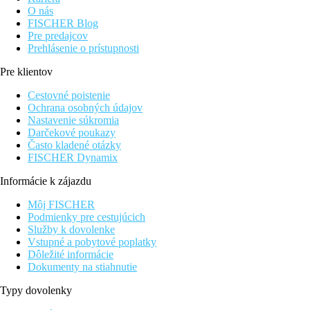
O nás
FISCHER Blog
Pre predajcov
Prehlásenie o prístupnosti
Pre klientov
Cestovné poistenie
Ochrana osobných údajov
Nastavenie súkromia
Darčekové poukazy
Často kladené otázky
FISCHER Dynamix
Informácie k zájazdu
Môj FISCHER
Podmienky pre cestujúcich
Služby k dovolenke
Vstupné a pobytové poplatky
Dôležité informácie
Dokumenty na stiahnutie
Typy dovolenky