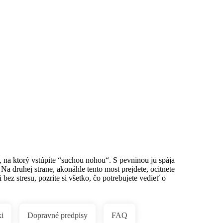
Služby
, na ktorý vstúpite “suchou nohou“. S pevninou ju spája
. Na druhej strane, akonáhle tento most prejdete, ocitnete
bez stresu, pozrite si všetko, čo potrebujete vedieť o
i
Dopravné predpisy
FAQ