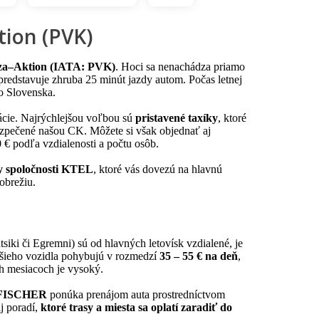
ktion (PVK)
eza–Aktion (IATA: PVK)
. Hoci sa nenachádza priamo
 predstavuje zhruba 25 minút jazdy autom. Počas letnej
zo Slovenska.
nácie. Najrýchlejšou voľbou sú
pristavené taxíky
, ktoré
zpečené našou CK. Môžete si však objednať aj
0 € podľa vzdialenosti a počtu osôb.
y spoločnosti KTEL
, ktoré vás dovezú na hlavnú
pobrežiu.
siki či Egremni) sú od hlavných letovísk vzdialené, je
nšieho vozidla pohybujú v rozmedzí
35 – 55 € na deň
,
ch mesiacoch je vysoký.
a FISCHER
ponúka prenájom auta prostredníctvom
j poradí,
ktoré trasy a miesta sa oplatí zaradiť do