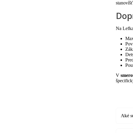
stanovíš
Dop
Na Lefka
Max
Pov
Zák
Det
Pre
Pou
V
smerov
špecific
Aké s