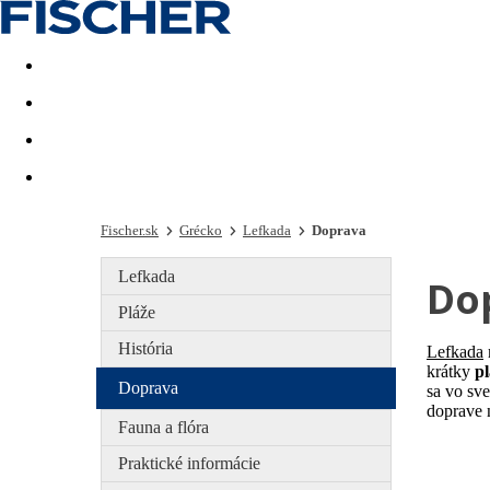
Last minute
Dovolenkové kluby
First minute - Leto 2026
Fischer.sk
Grécko
Lefkada
Doprava
Lefkada
Do
Pláže
História
Lefkada
krátky
pl
Doprava
sa vo sve
doprave
Fauna a flóra
Praktické informácie