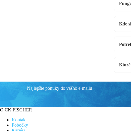
Fungu
Kde si
Potre
Ktoré
Najlepšie ponuky do vášho e-mailu
O CK FISCHER
Kontakt
Pobočky
Kariéra