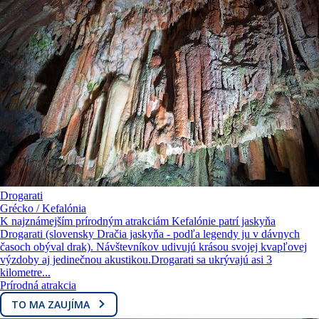
Drogarati
Grécko / Kefalónia
K najznámejším prírodným atrakciám Kefalónie patrí jaskyňa
Drogarati (slovensky Dračia jaskyňa - podľa legendy ju v dávnych
časoch obýval drak). Návštevníkov udivujú krásou svojej kvapľovej
výzdoby aj jedinečnou akustikou.Drogarati sa ukrývajú asi 3
kilometre...
Prírodná atrakcia
TO MA ZAUJÍMA