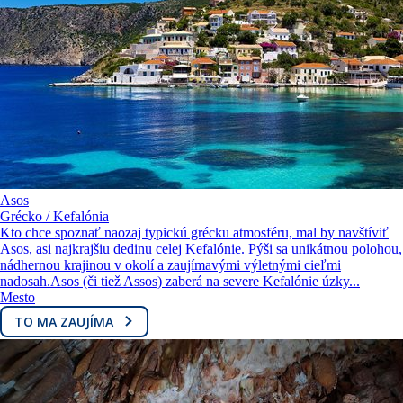
Asos
Grécko / Kefalónia
Kto chce spoznať naozaj typickú grécku atmosféru, mal by navštíviť
Asos, asi najkrajšiu dedinu celej Kefalónie. Pýši sa unikátnou polohou,
nádhernou krajinou v okolí a zaujímavými výletnými cieľmi
nadosah.Asos (či tiež Assos) zaberá na severe Kefalónie úzky...
Mesto
TO MA ZAUJÍMA