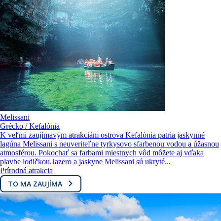
Melissani
Grécko / Kefalónia
K veľmi zaujímavým atrakciám ostrova Kefalónia patria jaskynné
lagúna Melissani s neuveriteľne tyrkysovo sfarbenou vodou a úžasnou
atmosférou. Pokochať sa farbami miestnych vôd môžete aj vďaka
plavbe lodičkou.Jazero a jaskyne Melissani sú ukryté...
Prírodná atrakcia
TO MA ZAUJÍMA