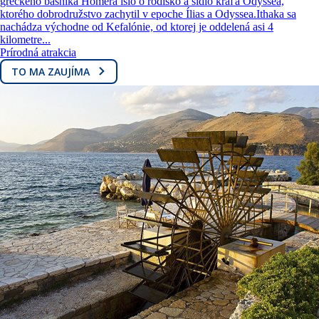
gréckeho básnika Homéra išlo o rodisko a sídlo kráľa Odyssea,
ktorého dobrodružstvo zachytil v epoche Ílias a Odyssea.Ithaka sa
nachádza východne od Kefalónie, od ktorej je oddelená asi 4
kilometre...
Prírodná atrakcia
TO MA ZAUJÍMA