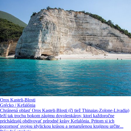
Oros Kasteli-Blosti
Grécko / Kefalónia
Chránená oblasť Oros Kasteli-Blosti (či tiež Thinaias-Zolone-Livadia)
leží tak trochu bokom záujmu dovolenkárov, ktorí každoročne
prichádzajú obdivovať prírodné krásy Kefalónia. Pritom si ich
pozornosť svojou idylickou krásou a nenarušenou krajinou určite...