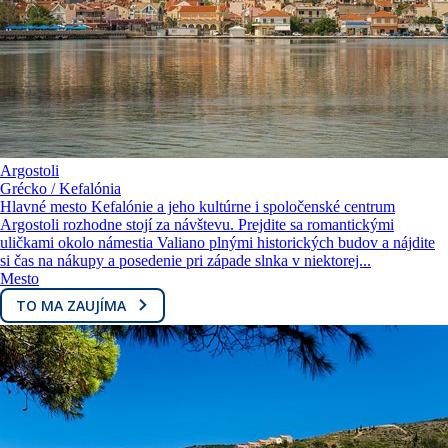
Argostoli
Grécko / Kefalónia
Hlavné mesto Kefalónie a jeho kultúrne i spoločenské centrum
Argostoli rozhodne stojí za návštevu. Prejdite sa romantickými
uličkami okolo námestia Valiano plnými historických budov a nájdite
si čas na nákupy a posedenie pri západe slnka v niektorej...
Mesto
TO MA ZAUJÍMA