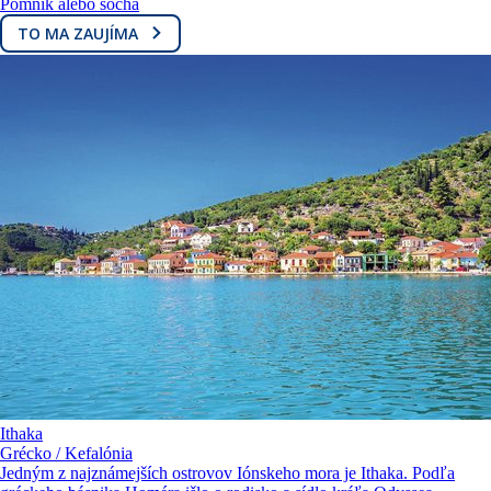
Pomník alebo socha
TO MA ZAUJÍMA
Ithaka
Grécko / Kefalónia
Jedným z najznámejších ostrovov Iónskeho mora je Ithaka. Podľa