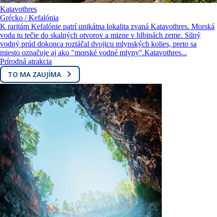
Katavothres
Grécko / Kefalónia
K raritám Kefalónie patrí unikátna lokalita zvaná Katavothres. Morská
voda tu tečie do skalných otvorov a mizne v hlbinách zeme. Silný
vodný prúd dokonca roztáčal dvojicu mlynských kolies, preto sa
miesto označuje aj ako "morské vodné mlyny".Katavothres...
Prírodná atrakcia
TO MA ZAUJÍMA