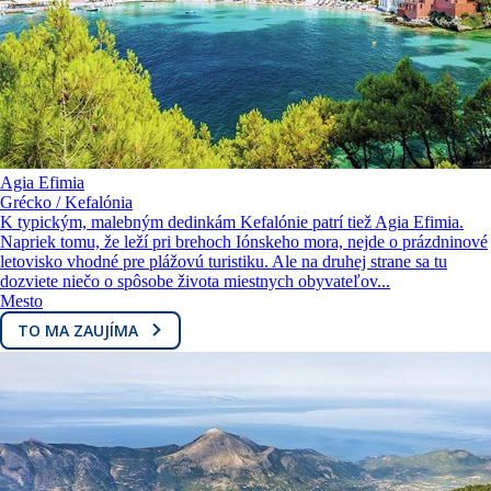
Agia Efimia
Grécko / Kefalónia
K typickým, malebným dedinkám Kefalónie patrí tiež Agia Efimia.
Napriek tomu, že leží pri brehoch Iónskeho mora, nejde o prázdninové
letovisko vhodné pre plážovú turistiku. Ale na druhej strane sa tu
dozviete niečo o spôsobe života miestnych obyvateľov...
Mesto
TO MA ZAUJÍMA