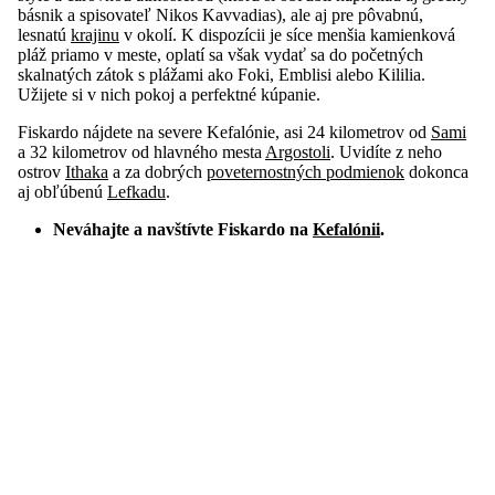
básnik a spisovateľ Nikos Kavvadias), ale aj pre pôvabnú,
lesnatú
krajinu
v okolí. K dispozícii je síce menšia kamienková
pláž priamo v meste, oplatí sa však vydať sa do početných
skalnatých zátok s plážami ako Foki, Emblisi alebo Kililia.
Užijete si v nich pokoj a perfektné kúpanie.
Fiskardo nájdete na severe Kefalónie, asi 24 kilometrov od
Sami
a 32 kilometrov od hlavného mesta
Argostoli
. Uvidíte z neho
ostrov
Ithaka
a za dobrých
poveternostných podmienok
dokonca
aj obľúbenú
Lefkadu
.
Neváhajte a navštívte Fiskardo na
Kefalónii
.