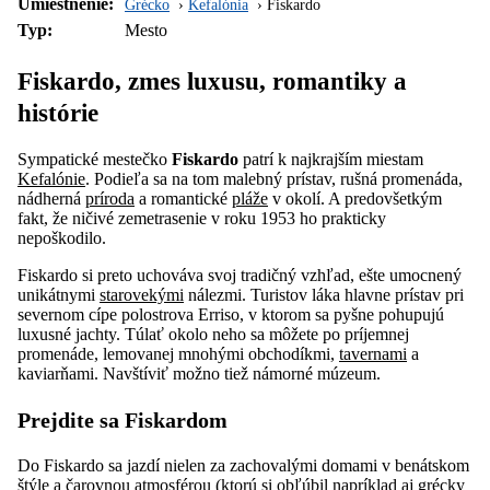
Umiestnenie:
Grécko
Kefalónia
Fiskardo
Typ:
Mesto
Fiskardo, zmes luxusu, romantiky a
histórie
Sympatické mestečko
Fiskardo
patrí k najkrajším miestam
Kefalónie
. Podieľa sa na tom malebný prístav, rušná promenáda,
nádherná
príroda
a romantické
pláže
v okolí. A predovšetkým
fakt, že ničivé zemetrasenie v roku 1953 ho prakticky
nepoškodilo.
Fiskardo si preto uchováva svoj tradičný vzhľad, ešte umocnený
unikátnymi
starovekými
nálezmi. Turistov láka hlavne prístav pri
severnom cípe polostrova Erriso, v ktorom sa pyšne pohupujú
luxusné jachty. Túlať okolo neho sa môžete po príjemnej
promenáde, lemovanej mnohými obchodíkmi,
tavernami
a
kaviarňami. Navštíviť možno tiež námorné múzeum.
Prejdite sa Fiskardom
Do Fiskardo sa jazdí nielen za zachovalými domami v benátskom
štýle a čarovnou atmosférou (ktorú si obľúbil napríklad aj grécky