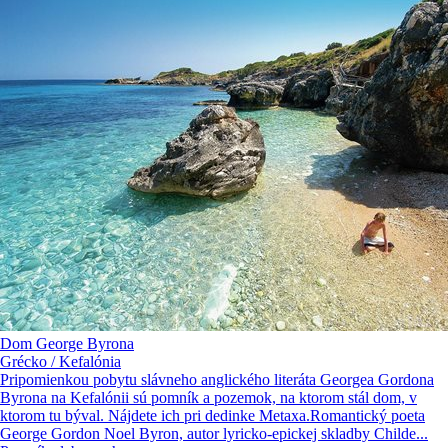
Dom George Byrona
Grécko / Kefalónia
Pripomienkou pobytu slávneho anglického literáta Georgea Gordona
Byrona na Kefalónii sú pomník a pozemok, na ktorom stál dom, v
ktorom tu býval. Nájdete ich pri dedinke Metaxa.Romantický poeta
George Gordon Noel Byron, autor lyricko-epickej skladby Childe...