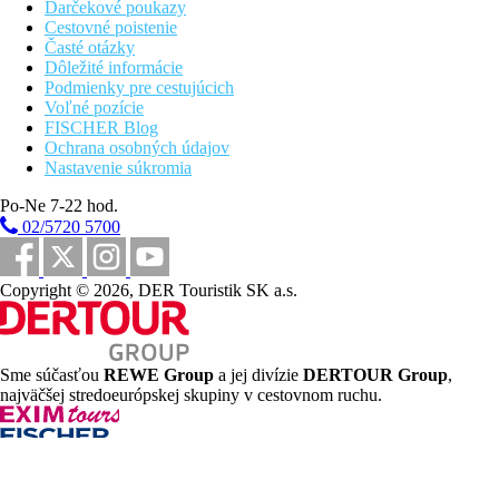
Darčekové poukazy
Cestovné poistenie
Časté otázky
Dôležité informácie
Podmienky pre cestujúcich
Voľné pozície
FISCHER Blog
Ochrana osobných údajov
Nastavenie súkromia
Po-Ne 7-22 hod.
02/5720 5700
Copyright © 2026, DER Touristik SK a.s.
Sme súčasťou
REWE Group
a jej divízie
DERTOUR Group
,
najväčšej stredoeurópskej skupiny v cestovnom ruchu.