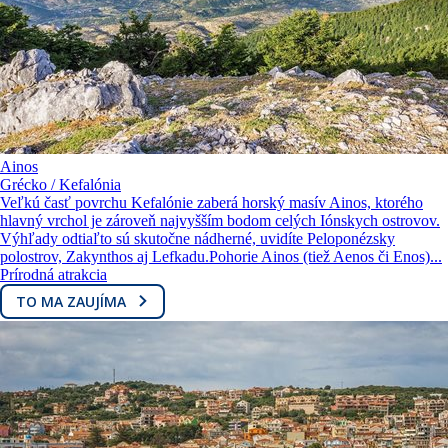
Ainos
Grécko / Kefalónia
Veľkú časť povrchu Kefalónie zaberá horský masív Ainos, ktorého
hlavný vrchol je zároveň najvyšším bodom celých Iónskych ostrovov.
Výhľady odtiaľto sú skutočne nádherné, uvidíte Peloponézsky
polostrov, Zakynthos aj Lefkadu.Pohorie Ainos (tiež Aenos či Enos)...
Prírodná atrakcia
TO MA ZAUJÍMA