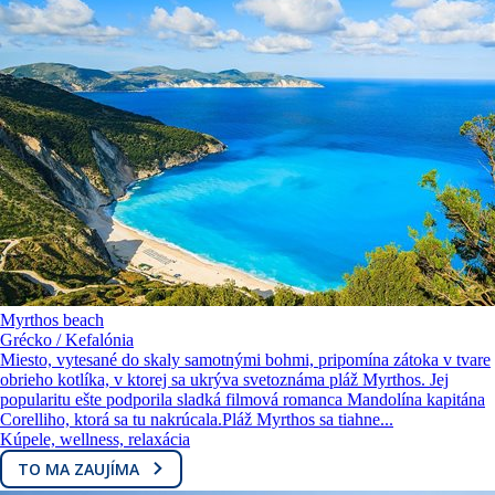
Myrthos beach
Grécko / Kefalónia
Miesto, vytesané do skaly samotnými bohmi, pripomína zátoka v tvare
obrieho kotlíka, v ktorej sa ukrýva svetoznáma pláž Myrthos. Jej
popularitu ešte podporila sladká filmová romanca Mandolína kapitána
Corelliho, ktorá sa tu nakrúcala.Pláž Myrthos sa tiahne...
Kúpele, wellness, relaxácia
TO MA ZAUJÍMA