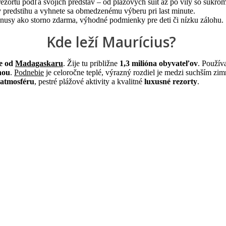
i rezortu podľa svojich predstáv – od plážových suít až po vily so sú
 v predstihu a vyhnete sa obmedzenému výberu pri last minute.
bonusy ako storno zdarma, výhodné podmienky pre deti či nízku zálohu.
Kde leží Maurícius?
e od
Madagaskaru
. Žije tu približne
1,3 milióna obyvateľov
. Použív
nou
.
Podnebie
je celoročne teplé, výrazný rozdiel je medzi suchším z
 atmosféru
, pestré plážové aktivity a kvalitné
luxusné rezorty
.