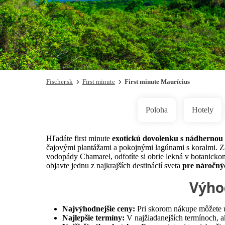
Fischer.sk
First minute
First minute Maurícius
Poloha
Hotely
Hľadáte first minute
exotickú dovolenku s nádhernou
čajovými plantážami a pokojnými lagúnami s koralmi. Z
vodopády Chamarel, odfotíte si obrie lekná v botanick
objavte jednu z najkrajších destinácií sveta
pre náročný
Výho
Najvýhodnejšie ceny:
Pri skorom nákupe môžete u
Najlepšie termíny:
V najžiadanejších termínoch, ak