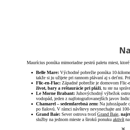
Na
Maurícius ponúka mimoriadne pestrú paletu miest, ktor
Belle Mare:
Východné pobrežie ponúka 10-kilometr
takže si ju užijete pri rannom plávaní aj s deťmi. P
Flic-en-Flac:
Západné pobrežie je domovom Flic-e
život, bary a reštaurácie pri pláži
, tu ste na spr
Le Morne Brabant:
Juhovýchodný výbežok ostrov
vodopád, jeden z najfotografovanejších javov Ind
Chamarel – sedemfarebná zem:
Na juhozápade os
po fialovú. V rámci návštevy nevynechajte ani 10
Grand Baie:
Sever ostrova tvorí
Grand Baie
,
najr
služby na jednom mieste a širokú ponuku
aktivít
na 