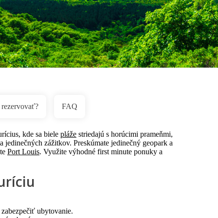
rezervovať?
FAQ
rícius, kde sa biele
pláže
striedajú s horúcimi prameňmi,
a jedinečných zážitkov. Preskúmate jedinečný geopark a
ste
Port Louis
. Využite výhodné first minute ponuky a
ríciu
si zabezpečiť ubytovanie.