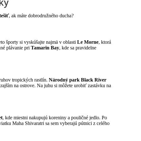
nky
tešiť
, ak máte dobrodružného ducha?
eto športy si vyskúšajte najmä v oblasti
Le Morne
, ktorá
nné plávanie pri
Tamarin Bay
, kde sa pravidelne
ruhov tropických rastlín.
Národný park Black River
rajším na ostrove. Na juhu si môžete urobiť zastávku na
et
, kde miestni nakupujú koreniny a pouličné jedlo. Po
sviatku Maha Shivaratri sa sem vyberajú pútnici z celého