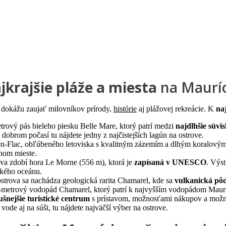
jkrajšie pláže a miesta
na Maurí
é dokážu zaujať milovníkov prírody,
histórie
aj plážovej rekreácie. K
na
ový pás bieleho piesku Belle Mare, ktorý patrí medzi
najdlhšie súvi
ri dobrom počasí tu nájdete jedny z najčistejších lagún na ostrove.
n-Flac, obľúbeného letoviska s kvalitným zázemím a dlhým koralový
ávnom mieste.
a zdobí hora Le Morne (556 m), ktorá je
zapísaná v UNESCO
. Výs
ického oceánu.
trova sa nachádza geologická rarita Chamarel, kde sa
vulkanická pô
0-metrový vodopád Chamarel, ktorý patrí k najvyšším vodopádom Maur
ušnejšie turistické centrum
s prístavom, možnosťami nákupov a možno
vode aj na súši, tu nájdete najväčší výber na ostrove.