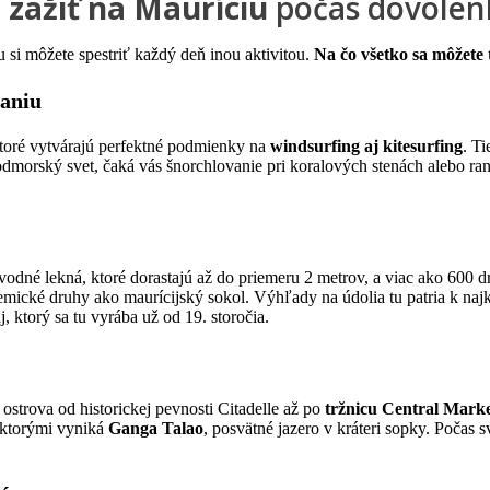
 zažiť na Mauríciu
počas dovole
 si môžete spestriť každý deň inou aktivitou.
Na čo všetko sa môžete 
vaniu
 ktoré vytvárajú perfektné podmienky na
windsurfing aj kitesurfing
. Ti
podmorský svet, čaká vás šnorchlovanie pri koralových stenách alebo ra
vodné lekná, ktoré dorastajú až do priemeru 2 metrov, a viac ako 600 d
ické druhy ako maurícijský sokol. Výhľady na údolia tu patria k najk
j
, ktorý sa tu vyrába už od 19. storočia.
trova od historickej pevnosti Citadelle až po
tržnicu Central Mark
i ktorými vyniká
Ganga Talao
, posvätné jazero v kráteri sopky. Počas 