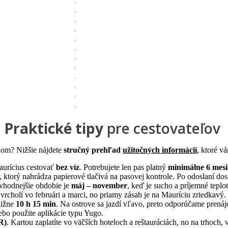
Praktické tipy
pre cestovateľov
hom? Nižšie nájdete
stručný prehľad
užitočných informácií
, ktoré v
urícius cestovať
bez víz
. Potrebujete len pas platný
minimálne 6 mes
, ktorý nahrádza papierové tlačivá na pasovej kontrole. Po odoslaní do
jvhodnejšie obdobie je
máj – november
, keď je sucho a príjemné teplot
vrcholí vo februári a marci, no priamy zásah je na Mauríciu zriedkavý.
ližne
10 h 15 min
. Na ostrove sa jazdí vľavo, preto odporúčame prená
lebo použite aplikácie typu Yugo.
R)
. Kartou zaplatíte vo väčších hoteloch a reštauráciách, no na trhoch,