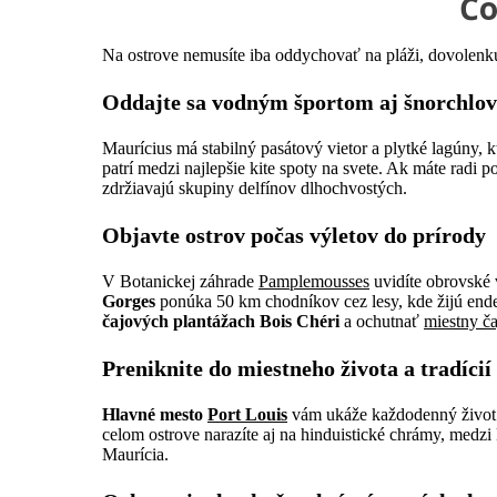
Čo
Na ostrove nemusíte iba oddychovať na pláži, dovolenku
Oddajte sa vodným športom aj šnorchlo
Maurícius má stabilný pasátový vietor a plytké lagúny,
patrí medzi najlepšie kite spoty na svete. Ak máte radi 
zdržiavajú skupiny delfínov dlhochvostých.
Objavte ostrov počas výletov do prírody
V Botanickej záhrade
Pamplemousses
uvidíte obrovské 
Gorges
ponúka 50 km chodníkov cez lesy, kde žijú endem
čajových plantážach Bois Chéri
a ochutnať
miestny ča
Preniknite do miestneho života a tradícií
Hlavné mesto
Port Louis
vám ukáže každodenný život os
celom ostrove narazíte aj na hinduistické chrámy, medz
Maurícia.