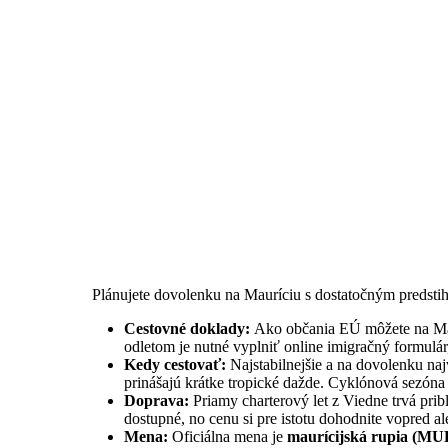
Plánujete dovolenku na Mauríciu s dostatočným predsti
Cestovné doklady:
Ako občania EÚ môžete na Ma
odletom je nutné vyplniť online imigračný formulár
Kedy cestovať:
Najstabilnejšie a na dovolenku na
prinášajú krátke tropické dažde. Cyklónová sezóna 
Doprava:
Priamy charterový let z Viedne trvá prib
dostupné, no cenu si pre istotu dohodnite vopred a
Mena:
Oficiálna mena je
maurícijská rupia (MU