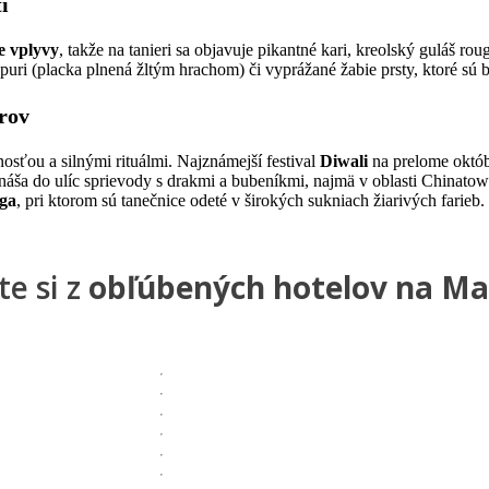
tí
ke vplyvy
, takže na tanieri sa objavuje pikantné kari, kreolský guláš rou
l puri (placka plnená žltým hrachom) či vyprážané žabie prsty, ktoré sú
trov
nosťou a silnými rituálmi. Najznámejší festival
Diwali
na prelome októbr
náša do ulíc sprievody s drakmi a bubeníkmi, najmä v oblasti Chinatow
ega
, pri ktorom sú tanečnice odeté v širokých sukniach žiarivých farieb.
te si z
obľúbených hotelov na Ma