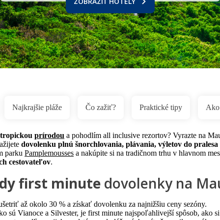
ZOBRAZIŤ HOTELY
Najkrajšie pláže
Čo zažiť?
Praktické tipy
Ako 
 tropickou
prírodou
a pohodlím all inclusive rezortov? Vyrazte na Mau
ažijete
dovolenku plnú šnorchlovania, plávania, výletov do pralesa
om parku
Pamplemousses
a nakúpite si na tradičnom trhu v hlavnom me
ch cestovateľov
.
dy first minute
dovolenky na Mau
šetriť až okolo 30 % a získať dovolenku za najnižšiu ceny sezóny.
o sú Vianoce a Silvester, je first minute najspoľahlivejší spôsob, ako 