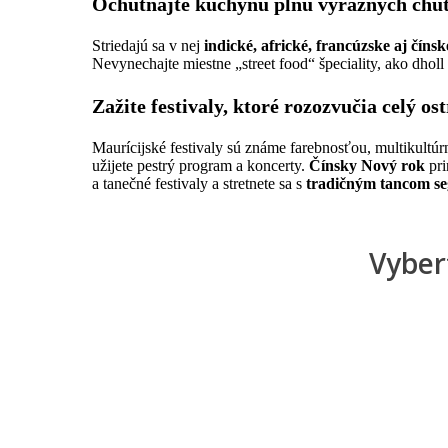
Ochutnajte kuchyňu plnú výrazných chu
Striedajú sa v nej
indické, africké, francúzske aj číns
Nevynechajte miestne „street food“ špeciality, ako dhol
Zažite festivaly, ktoré rozozvučia celý os
Maurícijské festivaly sú známe farebnosťou, multikultúr
užijete pestrý program a koncerty.
Čínsky Nový rok
pri
a tanečné festivaly a stretnete sa s
tradičným tancom s
Vyber