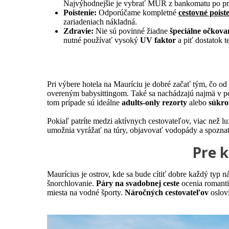
Najvýhodnejšie je vybrať MUR z bankomatu po pr
Poistenie:
Odporúčame kompletné
cestovné poist
zariadeniach nákladná.
Zdravie:
Nie sú povinné žiadne
špeciálne očkova
nutné používať vysoký
UV faktor
a piť dostatok t
Pri výbere hotela na Mauríciu je dobré začať tým, čo o
overeným babysittingom. Také sa nachádzajú najmä v p
tom prípade sú ideálne
adults-only rezorty
alebo
súkro
Pokiaľ patríte medzi aktívnych cestovateľov, viac než 
umožnia vyrážať na túry, objavovať vodopády a spoznať p
Pre k
Maurícius je ostrov, kde sa bude cítiť dobre každý typ 
šnorchlovanie.
Páry na svadobnej ceste
ocenia romanti
miesta na vodné športy.
Náročných cestovateľov
oslov