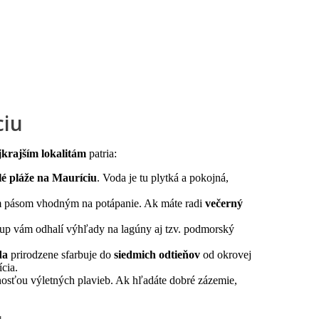
ciu
jkrajším lokalitám
patria:
slé pláže na Mauríciu
. Voda je tu plytká a pokojná,
m pásom vhodným na potápanie. Ak máte radi
večerný
tup vám odhalí výhľady na lagúny aj tzv. podmorský
da
prirodzene sfarbuje do
siedmich odtieňov
od okrovej
ícia.
sťou výletných plavieb. Ak hľadáte dobré zázemie,