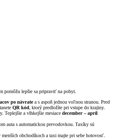
ám pomôžu lepšie sa pripraviť na pobyt.
iacov po návrate
a s aspoň jednou voľnou stranou. Pred
stanete
QR kód
, ktorý predložíte pri vstupe do krajiny.
y. Teplejšie a vlhkejšie mesiace
december – apríl
jom auta s automatickou prevodovkou. Taxíky sú
 v menších obchodíkoch a taxi majte pri sebe hotovosť.