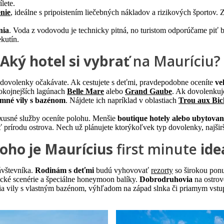
ílete.
enie
, ideálne s pripoistením liečebných nákladov a rizikových športov. 
nia
. Voda z vodovodu je technicky pitná, no turistom odporúčame piť bal
ekutín.
Aký hotel si vybrať
na Mauríciu?
d dovolenky očakávate. Ak cestujete s deťmi, pravdepodobne oceníte
ve
okojnejších lagúnach
Belle Mare
alebo
Grand Gaube
. Ak dovolenkuje
mné vily s bazénom
. Nájdete ich napríklad v oblastiach
Trou aux Bic
luxusné služby oceníte polohu. Menšie
boutique hotely alebo ubytovan
rírodu ostrova. Nech už plánujete ktorýkoľvek typ dovolenky, najširší
oho je Maurícius
first minute
ide
návštevníka.
Rodinám s deťmi
budú vyhovovať
rezorty
so širokou ponu
cké scenérie a špeciálne honeymoon balíky.
Dobrodruhovia
na ostrov
ia vily s vlastným bazénom, výhľadom na západ slnka či priamym vst