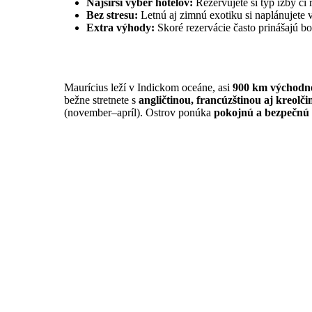
Najširší výber hotelov:
Rezervujete si typ izby č
Bez stresu:
Letnú aj zimnú exotiku si naplánujete
Extra výhody:
Skoré rezervácie často prinášajú 
Maurícius leží v Indickom oceáne, asi
900 km východn
bežne stretnete s
angličtinou, francúzštinou aj kreolči
(november–apríl). Ostrov ponúka
pokojnú a bezpečnú