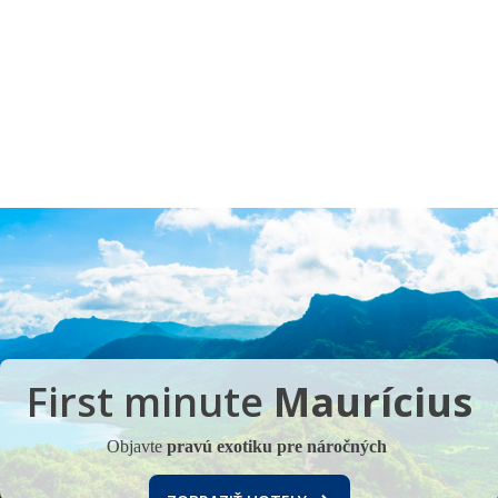
Pobočky
Časté otázky
Dovolenka
Destinácie
First minute
Maurícius
Objavte
pravú exotiku pre náročných