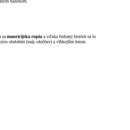
kromným bazénom.
a sa
maurícijská rupia
a vďaka bohatej histórii sa tu
imným obdobím (máj–október) a vlhkejším letom