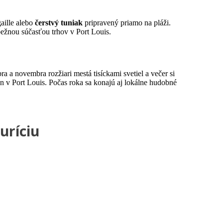
gaille alebo
čerstvý tuniak
pripravený priamo na pláži.
 bežnou súčasťou trhov v Port Louis.
a a novembra rozžiari mestá tisíckami svetiel a večer si
n v Port Louis. Počas roka sa konajú aj lokálne hudobné
uríciu