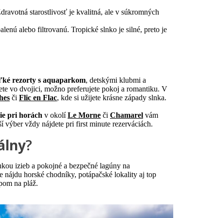
Zdravotná starostlivosť je kvalitná, ale v súkromných
enú alebo filtrovanú. Tropické slnko je silné, preto je
ľké rezorty s aquaparkom
, detskými klubmi a
te vo dvojici, možno preferujete pokoj a romantiku. V
hes
či
Flic en Flac
, kde si užijete krásne západy slnka.
ie pri horách
v okolí
Le Morne
či
Chamarel
vám
 výber vždy nájdete pri first minute rezerváciách.
álny
?
kou izieb a pokojné a bezpečné lagúny na
e nájdu horské chodníky, potápačské lokality aj top
upom na pláž.