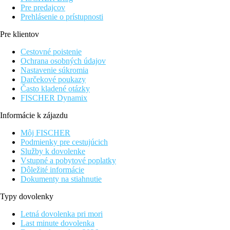
Pre predajcov
Prehlásenie o prístupnosti
Pre klientov
Cestovné poistenie
Ochrana osobných údajov
Nastavenie súkromia
Darčekové poukazy
Často kladené otázky
FISCHER Dynamix
Informácie k zájazdu
Môj FISCHER
Podmienky pre cestujúcich
Služby k dovolenke
Vstupné a pobytové poplatky
Dôležité informácie
Dokumenty na stiahnutie
Typy dovolenky
Letná dovolenka pri mori
Last minute dovolenka