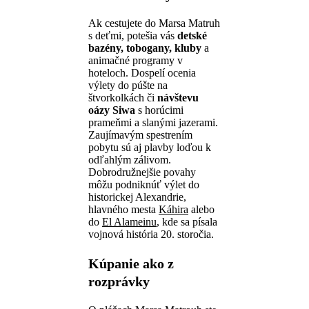
Ak cestujete do Marsa Matruh
s deťmi, potešia vás
detské
bazény, tobogany, kluby
a
animačné programy v
hoteloch. Dospelí ocenia
výlety do púšte na
štvorkolkách či
návštevu
oázy Siwa
s horúcimi
prameňmi a slanými jazerami.
Zaujímavým spestrením
pobytu sú aj plavby loďou k
odľahlým zálivom.
Dobrodružnejšie povahy
môžu podniknúť výlet do
historickej Alexandrie,
hlavného mesta
Káhira
alebo
do
El Alameinu
, kde sa písala
vojnová história 20. storočia.
Kúpanie ako z
rozprávky