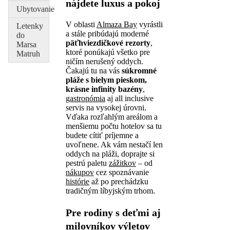
nájdete luxus a pokoj
Ubytovanie
V oblasti
Almaza Bay
vyrástli
Letenky
a stále pribúdajú moderné
do
päťhviezdičkové rezorty
,
Marsa
ktoré ponúkajú všetko pre
Matruh
ničím nerušený oddych.
Čakajú tu na vás
súkromné
pláže s bielym pieskom,
krásne infinity bazény
,
gastronómia
aj all inclusive
servis na vysokej úrovni.
Vďaka rozľahlým areálom a
menšiemu počtu hotelov sa tu
budete cítiť príjemne a
uvoľnene. Ak vám nestačí len
oddych na pláži, doprajte si
pestrú paletu
zážitkov
– od
nákupov
cez spoznávanie
histórie
až po prechádzku
tradičným líbyjským trhom.
Pre rodiny s deťmi aj
milovníkov výletov