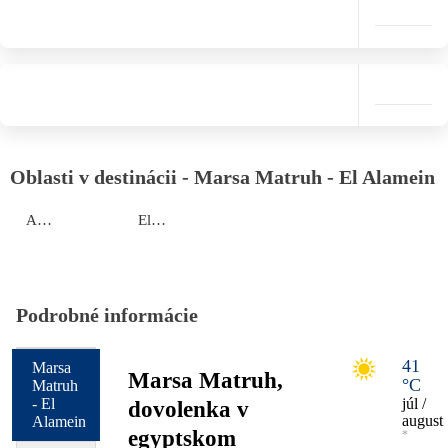
Oblasti v destinácii - Marsa Matruh - El Alamein
Almaza Bay
El Alamein
Podrobné informácie
41
Marsa
Marsa Matruh,
°C
Matruh
- El
júl /
dovolenka v
august
Alamein
egyptskom
*