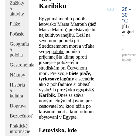
Zážitky
Karibiku
a
28 -
aktivity
30
Egypt
má mnoho podôb a
°C
Pláže
letovisko Marsa Matrouh (tiež
júl /
Marsa Matruh) predstavuje tú
august
Počasie
najkultivovanejšiu. Leží na
*
severnom pobreží pri
Geografia
Stredozemnom mori a vďaka
a
*
svojej
polohe
ponúka
poloha
priemern
príjemnejšiu
klímu
oproti
teploty
južnejšie položeným
Gastronómia
strediskám pri Červenom
mori. Pre svoje
biele pláže,
Nákupy
tyrkysové lagúny
a scenérie
ako z pohľadnice si oblasť
História
vyslúžila prezývku
egyptský
a
Karibik
. Dnes sa stáva
kultúra
novým letným objavom pre
Doprava
cestovateľov, ktorí túžia po
krásnom mori a komfortnom
Bezpečnosť
ubytovaní
v Egypte.
Praktické
Letovisko, kde
informácie