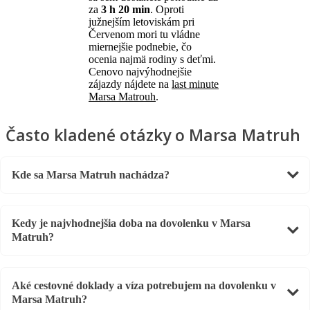
za
3 h 20 min
. Oproti
južnejším letoviskám pri
Červenom mori tu vládne
miernejšie podnebie, čo
ocenia najmä rodiny s deťmi.
Cenovo najvýhodnejšie
zájazdy nájdete na
last minute
Marsa Matrouh
.
Často kladené otázky o Marsa Matruh
Kde sa Marsa Matruh nachádza?
Kedy je najvhodnejšia doba na dovolenku v Marsa
Matruh?
Aké cestovné doklady a víza potrebujem na dovolenku v
Marsa Matruh?