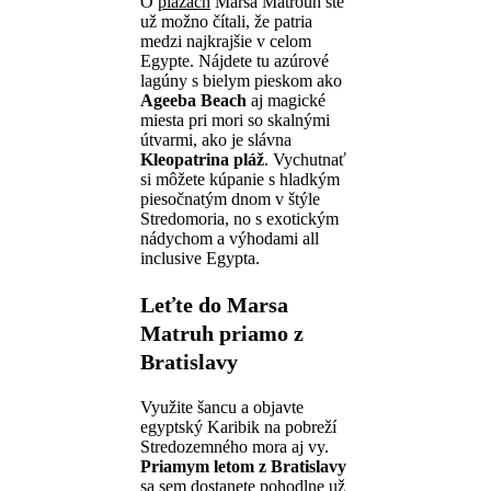
O
plážach
Marsa Matrouh ste
už možno čítali, že patria
medzi najkrajšie v celom
Egypte. Nájdete tu azúrové
lagúny s bielym pieskom ako
Ageeba Beach
aj magické
miesta pri mori so skalnými
útvarmi, ako je slávna
Kleopatrina pláž
. Vychutnať
si môžete kúpanie s hladkým
piesočnatým dnom v štýle
Stredomoria, no s exotickým
nádychom a výhodami all
inclusive Egypta.
Leťte do Marsa
Matruh priamo z
Bratislavy
Využite šancu a objavte
egyptský Karibik na pobreží
Stredozemného mora aj vy.
Priamym letom z Bratislavy
sa sem dostanete pohodlne už