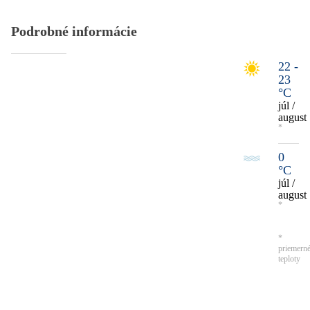
Podrobné informácie
22 -
23
°C
júl /
august
*
0
°C
júl /
august
*
*
priemern
teploty