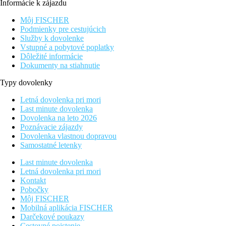
Informácie k zájazdu
Môj FISCHER
Podmienky pre cestujúcich
Služby k dovolenke
Vstupné a pobytové poplatky
Dôležité informácie
Dokumenty na stiahnutie
Typy dovolenky
Letná dovolenka pri mori
Last minute dovolenka
Dovolenka na leto 2026
Poznávacie zájazdy
Dovolenka vlastnou dopravou
Samostatné letenky
Last minute dovolenka
Letná dovolenka pri mori
Kontakt
Pobočky
Môj FISCHER
Mobilná aplikácia FISCHER
Darčekové poukazy
Cestovné poistenie