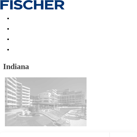
Last minute
Dovolenkové kluby
First minute - Leto 2026
Indiana