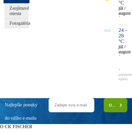
°C
Zaujímavé
júl /
august
miesta
*
Fotogaléria
24 -
28
°C
júl /
august
*
*
priemern
teploty
Najlepšie ponuky
ODOBERAŤ
do vášho e-mailu
O CK FISCHER