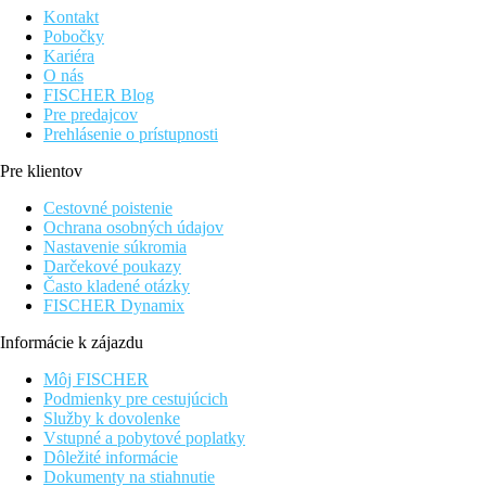
Kontakt
Pobočky
Kariéra
O nás
FISCHER Blog
Pre predajcov
Prehlásenie o prístupnosti
Pre klientov
Cestovné poistenie
Ochrana osobných údajov
Nastavenie súkromia
Darčekové poukazy
Často kladené otázky
FISCHER Dynamix
Informácie k zájazdu
Môj FISCHER
Podmienky pre cestujúcich
Služby k dovolenke
Vstupné a pobytové poplatky
Dôležité informácie
Dokumenty na stiahnutie