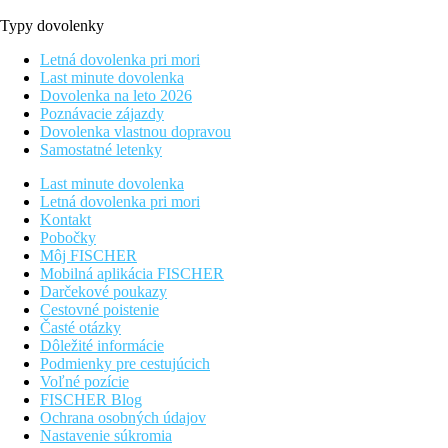
Typy dovolenky
Letná dovolenka pri mori
Last minute dovolenka
Dovolenka na leto 2026
Poznávacie zájazdy
Dovolenka vlastnou dopravou
Samostatné letenky
Last minute dovolenka
Letná dovolenka pri mori
Kontakt
Pobočky
Môj FISCHER
Mobilná aplikácia FISCHER
Darčekové poukazy
Cestovné poistenie
Časté otázky
Dôležité informácie
Podmienky pre cestujúcich
Voľné pozície
FISCHER Blog
Ochrana osobných údajov
Nastavenie súkromia