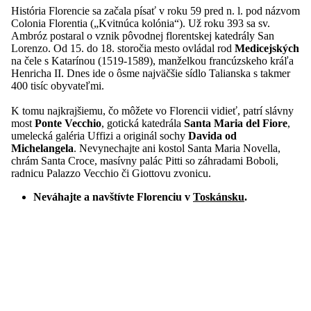
História Florencie sa začala písať v roku 59 pred n. l. pod názvom
Colonia Florentia („Kvitnúca kolónia“). Už roku 393 sa sv.
Ambróz postaral o vznik pôvodnej florentskej katedrály San
Lorenzo. Od 15. do 18. storočia mesto ovládal rod
Medicejských
na čele s Katarínou (1519-1589), manželkou francúzskeho kráľa
Henricha II. Dnes ide o ôsme najväčšie sídlo Talianska s takmer
400 tisíc obyvateľmi.
K tomu najkrajšiemu, čo môžete vo Florencii vidieť, patrí slávny
most
Ponte Vecchio
, gotická katedrála
Santa Maria del Fiore
,
umelecká galéria Uffizi a originál sochy
Davida od
Michelangela
. Nevynechajte ani kostol Santa Maria Novella,
chrám Santa Croce, masívny palác Pitti so záhradami Boboli,
radnicu Palazzo Vecchio či Giottovu zvonicu.
Neváhajte a navštívte Florenciu v
Toskánsku
.