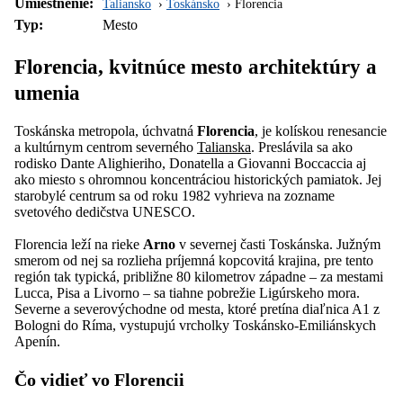
Umiestnenie:
Taliansko
Toskánsko
Florencia
Typ:
Mesto
Florencia, kvitnúce mesto architektúry a
umenia
Toskánska metropola, úchvatná
Florencia
, je kolískou renesancie
a kultúrnym centrom severného
Talianska
. Preslávila sa ako
rodisko Dante Alighieriho, Donatella a Giovanni Boccaccia aj
ako miesto s ohromnou koncentráciou historických pamiatok. Jej
starobylé centrum sa od roku 1982 vyhrieva na zozname
svetového dedičstva UNESCO.
Florencia leží na rieke
Arno
v severnej časti Toskánska. Južným
smerom od nej sa rozlieha príjemná kopcovitá krajina, pre tento
región tak typická, približne 80 kilometrov západne – za mestami
Lucca, Pisa a Livorno – sa tiahne pobrežie Ligúrskeho mora.
Severne a severovýchodne od mesta, ktoré pretína diaľnica A1 z
Bologni do Ríma, vystupujú vrcholky Toskánsko-Emiliánskych
Apenín.
Čo vidieť vo Florencii