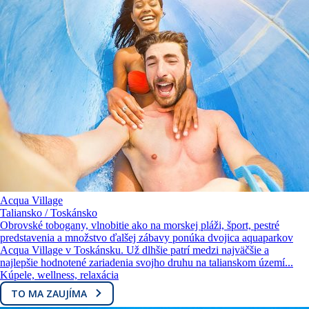
Acqua Village
Taliansko / Toskánsko
Obrovské tobogany, vlnobitie ako na morskej pláži, šport, pestré
predstavenia a množstvo ďalšej zábavy ponúka dvojica aquaparkov
Acqua Village v Toskánsku. Už dlhšie patrí medzi najväčšie a
najlepšie hodnotené zariadenia svojho druhu na talianskom území...
Kúpele, wellness, relaxácia
TO MA ZAUJÍMA