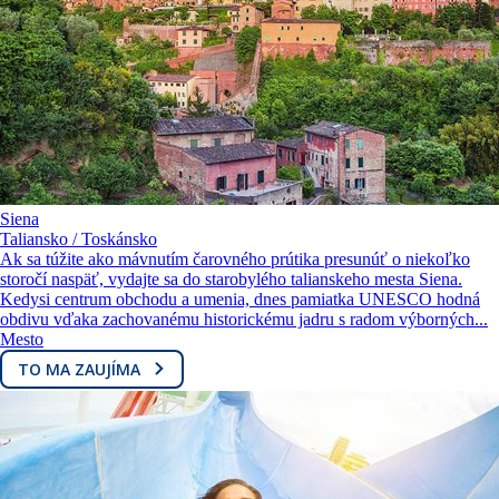
Siena
Taliansko / Toskánsko
Ak sa túžite ako mávnutím čarovného prútika presunúť o niekoľko
storočí naspäť, vydajte sa do starobylého talianskeho mesta Siena.
Kedysi centrum obchodu a umenia, dnes pamiatka UNESCO hodná
obdivu vďaka zachovanému historickému jadru s radom výborných...
Mesto
TO MA ZAUJÍMA