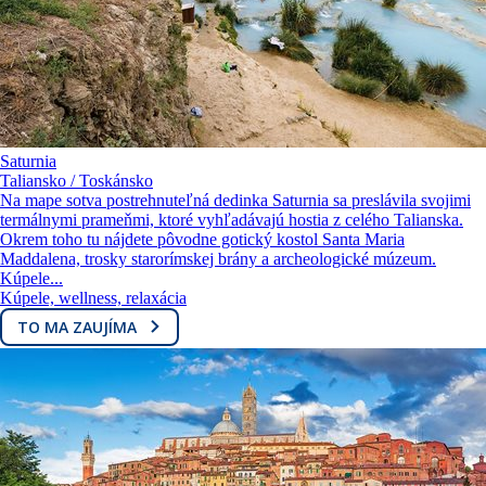
Saturnia
Taliansko / Toskánsko
Na mape sotva postrehnuteľná dedinka Saturnia sa preslávila svojimi
termálnymi prameňmi, ktoré vyhľadávajú hostia z celého Talianska.
Okrem toho tu nájdete pôvodne gotický kostol Santa Maria
Maddalena, trosky starorímskej brány a archeologické múzeum.
Kúpele...
Kúpele, wellness, relaxácia
TO MA ZAUJÍMA