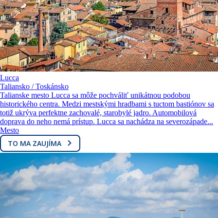
Lucca
Taliansko / Toskánsko
Talianske mesto Lucca sa môže pochváliť unikátnou podobou
historického centra. Medzi mestskými hradbami s tuctom bastiónov sa
totiž ukrýva perfektne zachovalé, starobylé jadro. Automobilová
doprava do neho nemá prístup. Lucca sa nachádza na severozápade...
Mesto
TO MA ZAUJÍMA