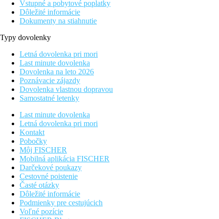
Vstupné a pobytové poplatky
Dôležité informácie
Dokumenty na stiahnutie
Typy dovolenky
Letná dovolenka pri mori
Last minute dovolenka
Dovolenka na leto 2026
Poznávacie zájazdy
Dovolenka vlastnou dopravou
Samostatné letenky
Last minute dovolenka
Letná dovolenka pri mori
Kontakt
Pobočky
Môj FISCHER
Mobilná aplikácia FISCHER
Darčekové poukazy
Cestovné poistenie
Časté otázky
Dôležité informácie
Podmienky pre cestujúcich
Voľné pozície