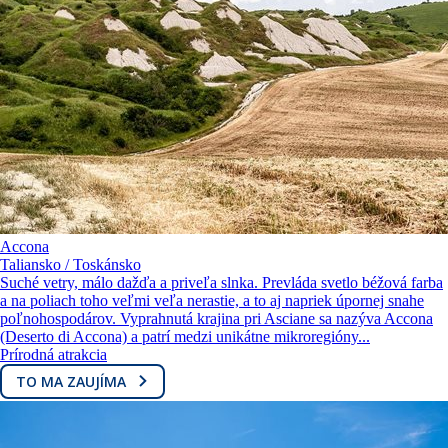
Accona
Taliansko / Toskánsko
Suché vetry, málo dažďa a priveľa slnka. Prevláda svetlo béžová farba
a na poliach toho veľmi veľa nerastie, a to aj napriek úpornej snahe
poľnohospodárov. Vyprahnutá krajina pri Asciane sa nazýva Accona
(Deserto di Accona) a patrí medzi unikátne mikroregióny...
Prírodná atrakcia
TO MA ZAUJÍMA