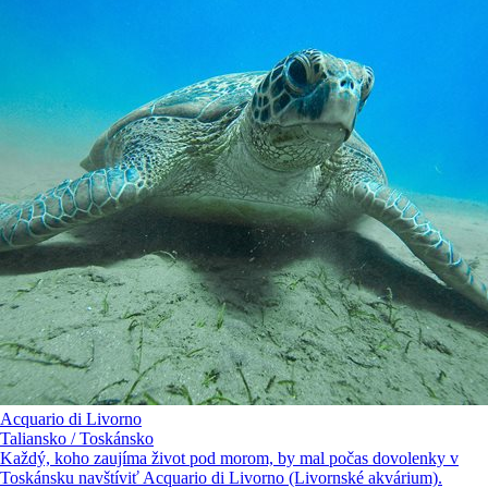
Acquario di Livorno
Taliansko / Toskánsko
Každý, koho zaujíma život pod morom, by mal počas dovolenky v
Toskánsku navštíviť Acquario di Livorno (Livornské akvárium).