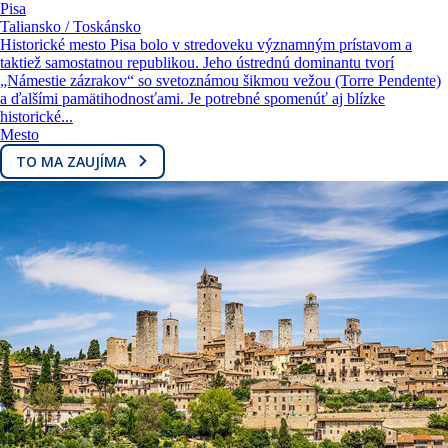
Pisa
Taliansko / Toskánsko
Historické mesto Pisa bolo v stredoveku významným prístavom a
taktiež samostatnou republikou. Jeho ústrednú dominantu tvorí
„Námestie zázrakov“ so svetoznámou šikmou vežou (Torre Pendente)
a ďalšími pamätihodnosťami. Je potrebné spomenúť aj blízke
historické...
Mesto
TO MA ZAUJÍMA