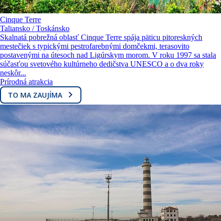
Cinque Terre
Taliansko / Toskánsko
Skalnatá pobrežná oblasť Cinque Terre spája päticu pitoreskných
mestečiek s typickými pestrofarebnými domčekmi, terasovito
postavenými na útesoch nad Ligúrskym morom. V roku 1997 sa stala
súčasťou svetového kultúrneho dedičstva UNESCO a o dva roky
neskôr...
Prírodná atrakcia
TO MA ZAUJÍMA