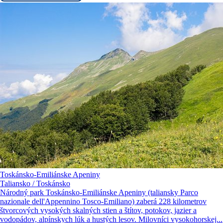
Toskánsko-Emiliánske Apeniny
Taliansko / Toskánsko
Národný park Toskánsko-Emiliánske Apeniny (taliansky Parco
nazionale dell'Appennino Tosco-Emiliano) zaberá 228 kilometrov
štvorcových vysokých skalných stien a štítov, potokov, jazier a
vodopádov, alpínskych lúk a hustých lesov. Milovníci vysokohorskej...