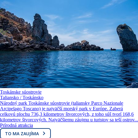
Toskánske súostrovie
Taliansko / Toskánsko
Národný park Toskánske súostrovie (taliansky Parco Nazionale
Arcipelago Toscano) je najväčší morský park v Európe. Zaberá
celkovú plochu 736,3 kilometrov štvorcových, z toho súš tvorí 168,6
kilometrov štvorcových. Najväčšiemu záujmu u turistov sa teší ostrov...
Prírodná atrakcia
TO MA ZAUJÍMA