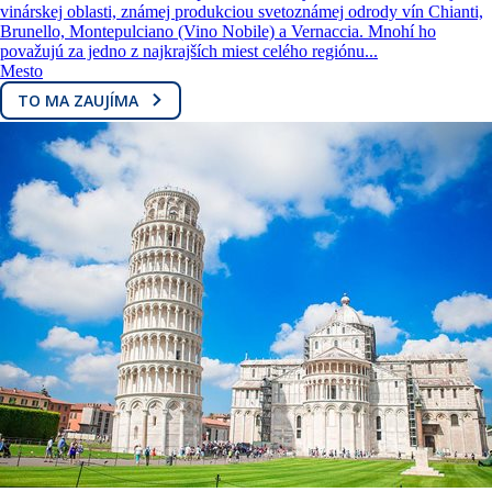
vinárskej oblasti, známej produkciou svetoznámej odrody vín Chianti,
Brunello, Montepulciano (Vino Nobile) a Vernaccia. Mnohí ho
považujú za jedno z najkrajších miest celého regiónu...
Mesto
TO MA ZAUJÍMA