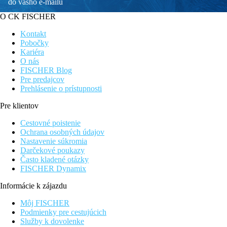
do vášho e-mailu
O CK FISCHER
Kontakt
Pobočky
Kariéra
O nás
FISCHER Blog
Pre predajcov
Prehlásenie o prístupnosti
Pre klientov
Cestovné poistenie
Ochrana osobných údajov
Nastavenie súkromia
Darčekové poukazy
Často kladené otázky
FISCHER Dynamix
Informácie k zájazdu
Môj FISCHER
Podmienky pre cestujúcich
Služby k dovolenke