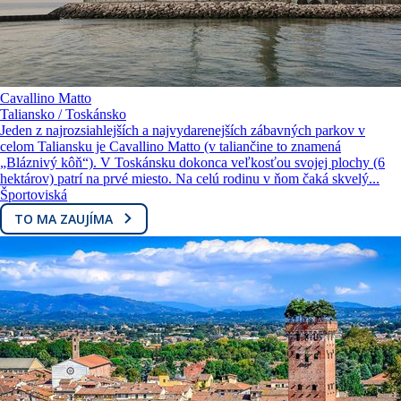
Cavallino Matto
Taliansko / Toskánsko
Jeden z najrozsiahlejších a najvydarenejších zábavných parkov v
celom Taliansku je Cavallino Matto (v taliančine to znamená
„Bláznivý kôň“). V Toskánsku dokonca veľkosťou svojej plochy (6
hektárov) patrí na prvé miesto. Na celú rodinu v ňom čaká skvelý...
Športoviská
TO MA ZAUJÍMA