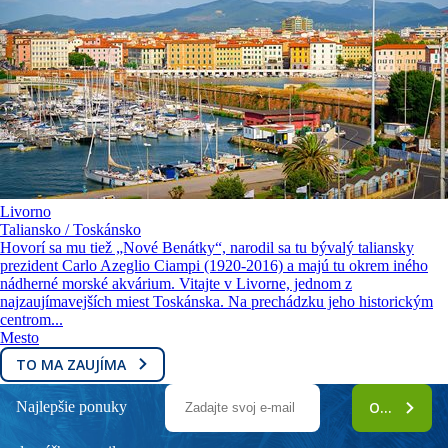
Livorno
Taliansko / Toskánsko
Hovorí sa mu tiež „Nové Benátky“, narodil sa tu bývalý taliansky
prezident Carlo Azeglio Ciampi (1920-2016) a majú tu okrem iného
nádherné morské akvárium. Vitajte v Livorne, jednom z
najzaujímavejších miest Toskánska. Na prechádzku jeho historickým
centrom...
Mesto
TO MA ZAUJÍMA
Najlepšie ponuky
ODOBERAŤ