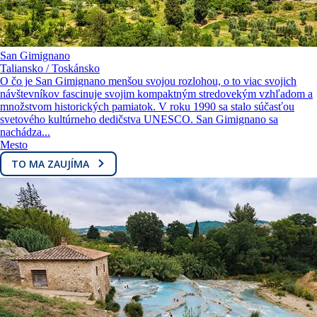
San Gimignano
Taliansko / Toskánsko
O čo je San Gimignano menšou svojou rozlohou, o to viac svojich
návštevníkov fascinuje svojim kompaktným stredovekým vzhľadom a
množstvom historických pamiatok. V roku 1990 sa stalo súčasťou
svetového kultúrneho dedičstva UNESCO. San Gimignano sa
nachádza...
Mesto
TO MA ZAUJÍMA