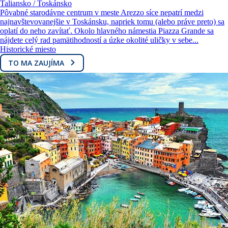
Taliansko / Toskánsko
Pôvabné starodávne centrum v meste Arezzo síce nepatrí medzi
najnavštevovanejšie v Toskánsku, napriek tomu (alebo práve preto) sa
oplatí do neho zavítať. Okolo hlavného námestia Piazza Grande sa
nájdete celý rad pamätihodností a úzke okolité uličky v sebe...
Historické miesto
TO MA ZAUJÍMA