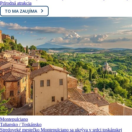
Prírodná atrakcia
TO MA ZAUJÍMA
Montepulciano
Taliansko / Toskánsko
Stredoveké mestečko Montepulciano sa ukrýva v srdci toskánskej