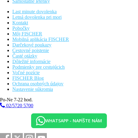
Samostatné letenky
Last minute dovolenka
Letná dovolenka pri mori
Kontakt
Pobočky
Môj FISCHER
Mobilná aplikácia FISCHER
Darčekové poukazy
Cestovné poistenie
Časté otázky
Dôležité informácie
Podmienky pre cestujúcich
Voľné pozície
FISCHER Blog
Ochrana osobných údajov
Nastavenie súkromia
Po-Ne 7-22 hod.
02/5720 5700
WHATSAPP - NAPÍŠTE NÁM