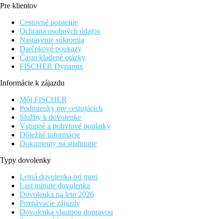
Pre klientov
Pláž
Cestovné poistenie
Ochrana osobných údajov
Ležadlá a slnečníky pri bazéne zadarmo
Nastavenie súkromia
Plážová dovolenka
Darčekové poukazy
Často kladené otázky
Fotogaléria
FISCHER Dynamix
Informácie k zájazdu
Môj FISCHER
Podmienky pre cestujúcich
Služby k dovolenke
Vstupné a pobytové poplatky
Dôležité informácie
Dokumenty na stiahnutie
Typy dovolenky
Letná dovolenka pri mori
Last minute dovolenka
Dovolenka na leto 2026
Poznávacie zájazdy
Dovolenka vlastnou dopravou