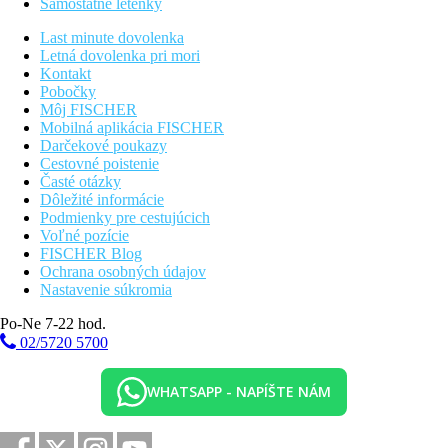
Samostatné letenky
Last minute dovolenka
Letná dovolenka pri mori
Kontakt
Pobočky
Môj FISCHER
Mobilná aplikácia FISCHER
Darčekové poukazy
Cestovné poistenie
Časté otázky
Dôležité informácie
Podmienky pre cestujúcich
Voľné pozície
FISCHER Blog
Ochrana osobných údajov
Nastavenie súkromia
Po-Ne 7-22 hod.
02/5720 5700
WHATSAPP - NAPÍŠTE NÁM