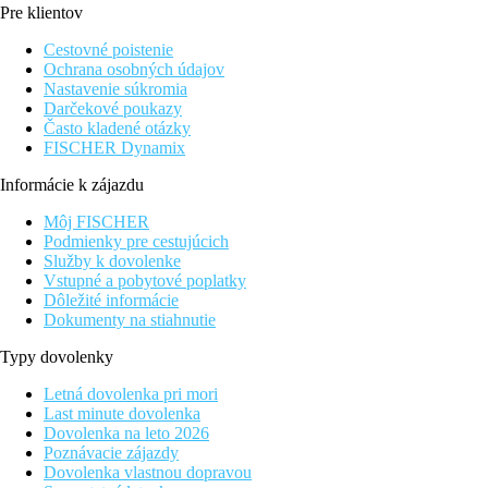
Fotogaléria
Pre klientov
Cestovné poistenie
Ochrana osobných údajov
Nastavenie súkromia
Darčekové poukazy
Často kladené otázky
FISCHER Dynamix
Informácie k zájazdu
Môj FISCHER
Podmienky pre cestujúcich
Služby k dovolenke
Vstupné a pobytové poplatky
Dôležité informácie
Dokumenty na stiahnutie
Typy dovolenky
Letná dovolenka pri mori
Last minute dovolenka
Dovolenka na leto 2026
Poznávacie zájazdy
Dovolenka vlastnou dopravou