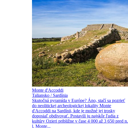
Monte d'Accoddi
Taliansko / Sardínia
Skutočná pyramída v Európe? Áno, stačí sa pozrieť
do neolitickej archeologickej lokality Monte
d'Accoddi na Sardínii, kde je možné jej trosky
doposiaľ obdivovať. Postavili ju najskôr ľudia z
kultúry Ozieri približne v čase 4 000 až 3 650 pred n.
l. Monte...