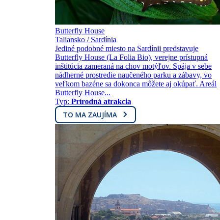
Butterfly House
Taliansko / Sardínia
Jediné podobné miesto na Sardínii predstavuje
Butterfly House (La Folia Bio), verejne prístupná
inštitúcia zameraná na chov motýľov. Spája v sebe
nádherné prostredie naučeného parku a zábavy, vo
veľkom bazéne sa dokonca môžete aj okúpať. Areál
Butterfly House...
Typ:
Prírodná atrakcia
TO MA ZAUJÍMA