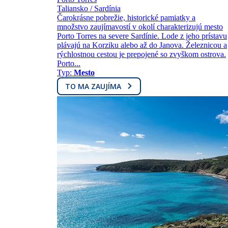
Taliansko / Sardínia
Čarokrásne pobrežie, historické pamiatky a
množstvo zaujímavostí v okolí charakterizujú mesto
Porto Torres na severe Sardínie. Lode z jeho prístavu
plávajú na Korziku alebo až do Janova. Železnicou a
rýchlostnou cestou je prepojené so zvyškom ostrova.
Porto...
Typ:
Mesto
TO MA ZAUJÍMA