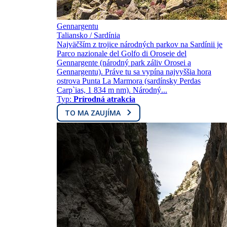
Gennargentu
Taliansko / Sardínia
Najväčším z trojice národných parkov na Sardínii je
Parco nazionale del Golfo di Oroseie del
Gennargente (národný park záliv Orosei a
Gennargentu). Práve tu sa vypína najvyššia hora
ostrova Punta La Marmora (sardínsky Perdas
Carp`ias, 1 834 m nm). Národný...
Typ:
Prírodná atrakcia
TO MA ZAUJÍMA