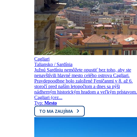
Cagliari
Taliansko / Sardínia
Južnú Sardíniu nemôžete opustiť bez toho, aby ste
nenavštívili hlavné mesto celého ostrova Cagliari.
Pravdepoodbne bolo založené Feničanmi v 8. až 6.
storočí pred naším letopočtom a dnes sa pýši
nádherným historickým hradom a veľkým prístavom.
Cagliari (cez...
Typ:
Mesto
TO MA ZAUJÍMA