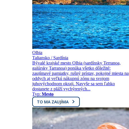
Olbia
Taliansko / Sardínia
Bývalé krajské mesto Olbia (sardínsky Terranoa,
galúrsky Tarranoa) ponúka všetko dôležité:
zaujímavé pamiatky, rušný prístav, pokojné miesta na
oddych aj veľkú nákupnú zónu na svojom
juhovýchodnom okraji. Navyše sa sem ľahko
dostanete z pláží vychýrených...
Typ:
Mesto
TO MA ZAUJÍMA