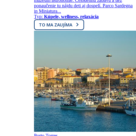
múzeum astronómie. Celodennú zábavu a tiež
ponaučenie tu nájdu deti aj dospelí. Parco Sardegna
in Miniatura...
Typ:
Kúpele, wellness, relaxácia
TO MA ZAUJÍMA
Porto Torres