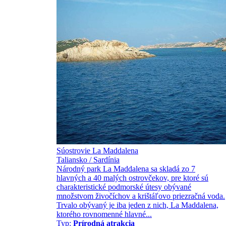
Súostrovie La Maddalena
Taliansko / Sardínia
Národný park La Maddalena sa skladá zo 7
hlavných a 40 malých ostrovčekov, pre ktoré sú
charakteristické podmorské útesy obývané
množstvom živočíchov a krištáľovo priezračná voda.
Trvalo obývaný je iba jeden z nich, La Maddalena,
ktorého rovnomenné hlavné...
Typ:
Prírodná atrakcia