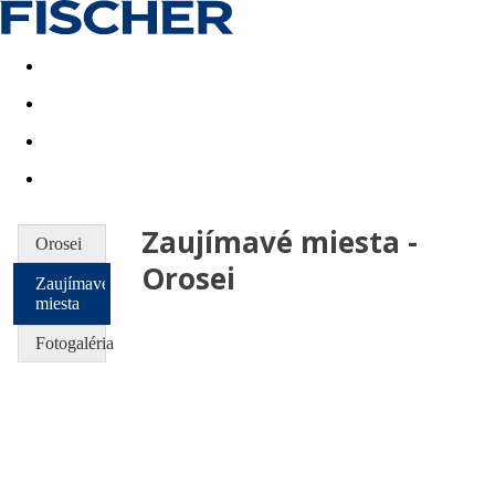
Last minute
Dovolenkové kluby
First minute - Leto 2026
Zaujímavé miesta -
Orosei
Orosei
Zaujímavé
miesta
Fotogaléria