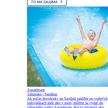
TO MA ZAUJÍMA
Aquadream
Taliansko / Sardínia
Ak počas dovolenky na Sardínii zatúžite po vodných
radovánkach inde ako v mori, môžete sa vydať do
zábavného parku Aquadream. Bol tu otvorený ako