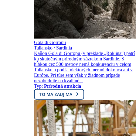
Gola di Gorropu
Taliansko / Sardínia
Kaňon Gola di Gorropu (v preklade „Roklina“) patrí
ku skutočným prírodným zázrakom Sardínie. S
hĺbkou cez 500 metrov nemá konkurenciu v celom
Taliansku a podľa niektorých meraní dokonca ani v
Európe. Pri túre sem však v žiadnom prípade
nezabudnite na kvalitné...
Typ:
Prírodná atrakcia
TO MA ZAUJÍMA