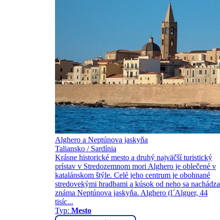
Alghero a Neptúnova jaskyňa
Taliansko / Sardínia
Krásne historické mesto a druhý najväčší turistický
prístav v Stredozemnom mori Alghero je oblečené v
katalánskom štýle. Celé jeho centrum je obohnané
stredovekými hradbami a kúsok od neho sa nachádza
známa Neptúnova jaskyňa. Alghero (l´Alguer, 44
tisíc...
Typ:
Mesto