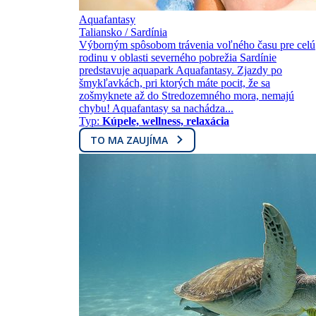
Aquafantasy
Taliansko / Sardínia
Výborným spôsobom trávenia voľného času pre celú
rodinu v oblasti severného pobrežia Sardínie
predstavuje aquapark Aquafantasy. Zjazdy po
šmykľavkách, pri ktorých máte pocit, že sa
zošmyknete až do Stredozemného mora, nemajú
chybu! Aquafantasy sa nachádza...
Typ:
Kúpele, wellness, relaxácia
TO MA ZAUJÍMA