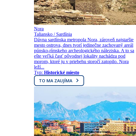
Nora
Taliansko / Sardínia
Dávna sardínska metropola Nora, zároveň najstaršie
mesto ostrova, dnes tvorí jedinečne zachovaný areál
púnsko-rímskeho archeologického náleziska. A to sa
ešte veľká časť pôvodnej lokality nachádza pod
morom, ktoré ju v priebehu storočí zatopilo. Nora
leží...
Typ:
Historické miesto
TO MA ZAUJÍMA