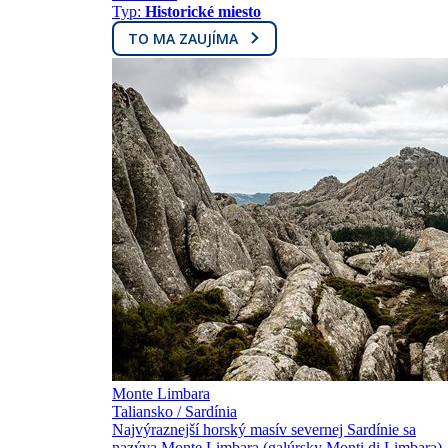
Typ:
Historické miesto
TO MA ZAUJÍMA
Monte Limbara
Taliansko / Sardínia
Najvýraznejší horský masív severnej Sardínie sa
nazýva Monte Limbara (galúrsky Monti di Limbara)