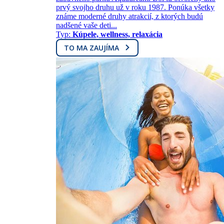
prvý svojho druhu už v roku 1987. Ponúka všetky
známe moderné druhy atrakcií, z ktorých budú
nadšené vaše deti...
Typ:
Kúpele, wellness, relaxácia
TO MA ZAUJÍMA