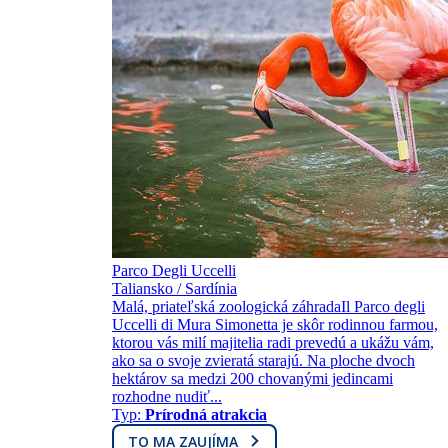
Parco Degli Uccelli
Taliansko / Sardínia
Malá, priateľská zoologická záhradaIl Parco degli
Uccelli di Mura Simonetta je skôr rodinnou farmou,
ktorou vás milí majitelia radi prevedú a ukážu vám,
ako sa o svoje zvieratá starajú. Na ploche dvoch
hektárov sa medzi 200 chovanými jedincami
rozhodne nudiť...
Typ:
Prírodná atrakcia
TO MA ZAUJÍMA