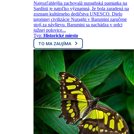
Najrozľahlejšia zachovalá nuraghská pamiatka na
Sardínii je natoľko významná, že bola zaradená na
zoznam kultúrneho dedičstva UNESCO. Dielo
tajomnej civilizácie Nuraghi v Barumini zaručene
stojí za návštevu. Barumini sa nachádza v srdci
južnej polovice...
Typ:
Historické miesto
TO MA ZAUJÍMA