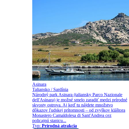
Asinara
Taliansko / Sardínia
Národný park Asinara (taliansky Parco Nazionale
dell'Asinara) je možné smelo zaradiť medzi prírodné
skvosty ostrova. Aj keď tu nájdete množstvo
dôkazov ľudskej prítomnosti – od zvyškov kláštora
Monastero Camaldolesa di Sant'Andrea cez
policajnú stanicu...
Typ:
Prírodná atrakcia