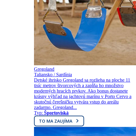
Gregoland
Taliansko / Sardínia
Detské ihrisko Gregoland sa rozlieha na ploche 11
tisíc metrov štvorcových a zapĺňa ho množstvo
moderných hracích prvkov. Ako bonus dostanete
krásny výhľad na jachtovú marínu v Porto Cervo a
skutočnú čerešničku vytvára vstup do areálu
zadarmo. Gregoland...
Typ:
Športoviská
TO MA ZAUJÍMA