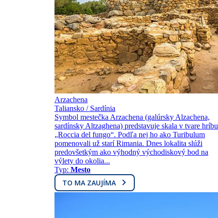
Arzachena
Taliansko / Sardínia
Symbol mestečka Arzachena (galúrsky Alzachena,
sardínsky Altzaghena) predstavuje skala v tvare hríbu
„Roccia del fungo“. Podľa nej ho ako Turibulum
pomenovali už starí Rimania. Dnes lokalita slúži
predovšetkým ako výhodný východiskový bod na
výlety do okolia...
Typ:
Mesto
TO MA ZAUJÍMA