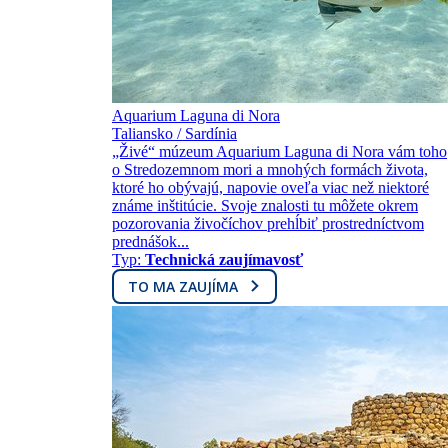
Aquarium Laguna di Nora
Taliansko / Sardínia
„Živé“ múzeum Aquarium Laguna di Nora vám toho
o Stredozemnom mori a mnohých formách života,
ktoré ho obývajú, napovie oveľa viac než niektoré
známe inštitúcie. Svoje znalosti tu môžete okrem
pozorovania živočíchov prehĺbiť prostredníctvom
prednášok...
Typ:
Technická zaujímavosť
TO MA ZAUJÍMA