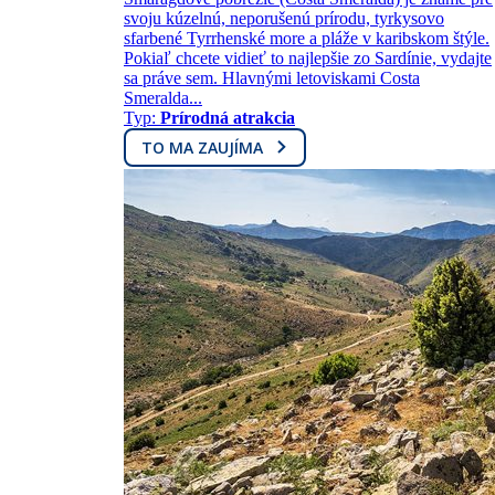
svoju kúzelnú, neporušenú prírodu, tyrkysovo
sfarbené Tyrrhenské more a pláže v karibskom štýle.
Pokiaľ chcete vidieť to najlepšie zo Sardínie, vydajte
sa práve sem. Hlavnými letoviskami Costa
Smeralda...
Typ:
Prírodná atrakcia
TO MA ZAUJÍMA