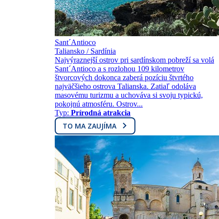
Sant´Antioco
Taliansko / Sardínia
Najvýraznejší ostrov pri sardínskom pobreží sa volá
Sant´Antioco a s rozlohou 109 kilometrov
štvorcových dokonca zaberá pozíciu štvrtého
najväčšieho ostrova Talianska. Zatiaľ odoláva
masovému turizmu a uchováva si svoju typickú,
pokojnú atmosféru. Ostrov...
Typ:
Prírodná atrakcia
TO MA ZAUJÍMA