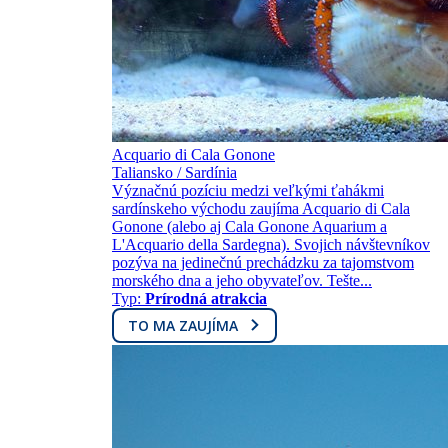
Acquario di Cala Gonone
Taliansko / Sardínia
Význačnú pozíciu medzi veľkými ťahákmi
sardínskeho východu zaujíma Acquario di Cala
Gonone (alebo aj Cala Gonone Aquarium a
L'Acquario della Sardegna). Svojich návštevníkov
pozýva na jedinečnú prechádzku za tajomstvom
morského dna a jeho obyvateľov. Tešte...
Typ:
Prírodná atrakcia
TO MA ZAUJÍMA