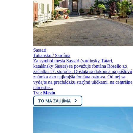
Sassari
Taliansko / Sardínia
Za symbol mesta Sassari (sardinsky Tàtari,
katalánsky Sàsser) sa považuje fontána Rosello zo
začiatku 17. storočia. Dostala sa dokonca na poštovú
známku ako najkrajšia fontána ostrova. Od nej sa
vydajte na prechádzku starými uličkami, na centrálne
námestie...
Typ:
Mesto
TO MA ZAUJÍMA