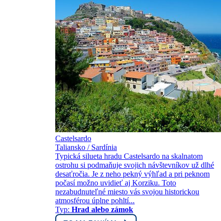
Castelsardo
Taliansko / Sardínia
Typická silueta hradu Castelsardo na skalnatom
ostrohu si podmaňuje svojich návštevníkov už dlhé
desaťročia. Je z neho pekný výhľad a pri peknom
počasí možno uvidieť aj Korziku. Toto
nezabudnuteľné miesto vás svojou historickou
atmosférou úplne pohltí...
Typ:
Hrad alebo zámok