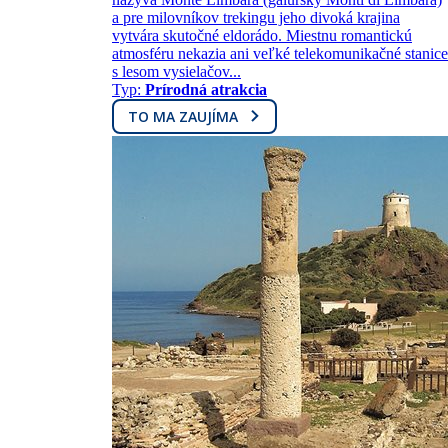
a pre milovníkov trekingu jeho divoká krajina
vytvára skutočné eldorádo. Miestnu romantickú
atmosféru nekazia ani veľké telekomunikačné stanice
s lesom vysielačov...
Typ:
Prírodná atrakcia
TO MA ZAUJÍMA