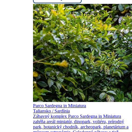
Parco Sardegna in Miniatura
Taliansko / Sardínia
Zábavný komplex Parco Sardegna in Miniatura
zahŕňa areál miniatúr, dinopark, voliéru, prírodný
park, botanický chodník, archeopark, planetárium a