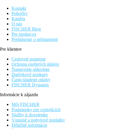
Kontakt
Pobočky
Kariéra
O nás
FISCHER Blog
Pre predajcov
Prehlásenie o prístupnosti
Pre klientov
Cestovné poistenie
Ochrana osobných údajov
Nastavenie súkromia
Darčekové poukazy
Často kladené otázky
FISCHER Dynamix
Informácie k zájazdu
Môj FISCHER
Podmienky pre cestujúcich
Služby k dovolenke
Vstupné a pobytové poplatky
Dôležité informácie