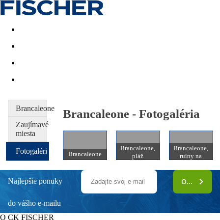
Last minute
Dovolenkové kluby
First minute - Leto 2026
Brancaleone
Brancaleone - Fotogaléria
Zaujímavé
miesta
Brancaleone,
Brancaleone,
Fotogaléria
Brancaleone
pláž
ruiny na
vrcholu hory
Najlepšie ponuky
ODOBERAŤ
do vášho e-mailu
O CK FISCHER