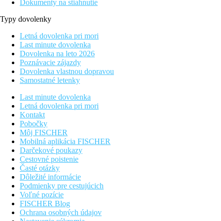
Dokumenty na stiahnutie
Typy dovolenky
Letná dovolenka pri mori
Last minute dovolenka
Dovolenka na leto 2026
Poznávacie zájazdy
Dovolenka vlastnou dopravou
Samostatné letenky
Last minute dovolenka
Letná dovolenka pri mori
Kontakt
Pobočky
Môj FISCHER
Mobilná aplikácia FISCHER
Darčekové poukazy
Cestovné poistenie
Časté otázky
Dôležité informácie
Podmienky pre cestujúcich
Voľné pozície
FISCHER Blog
Ochrana osobných údajov