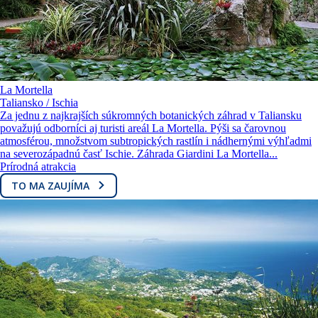
La Mortella
Taliansko / Ischia
Za jednu z najkrajších súkromných botanických záhrad v Taliansku
považujú odborníci aj turisti areál La Mortella. Pýši sa čarovnou
atmosférou, množstvom subtropických rastlín i nádhernými výhľadmi
na severozápadnú časť Ischie. Záhrada Giardini La Mortella...
Prírodná atrakcia
TO MA ZAUJÍMA