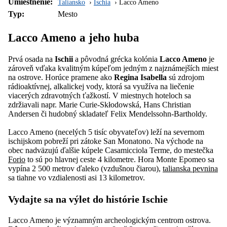
Umiestnenie:
Taliansko
Ischia
Lacco Ameno
Typ:
Mesto
Lacco Ameno a jeho huba
Prvá osada na
Ischii
a pôvodná grécka kolónia
Lacco Ameno
je
zároveň vďaka kvalitným kúpeľom jedným z najznámejších miest
na ostrove. Horúce pramene ako
Regina Isabella
sú zdrojom
rádioaktívnej, alkalickej vody, ktorá sa využíva na liečenie
viacerých zdravotných ťažkostí. V miestnych hoteloch sa
zdržiavali napr. Marie Curie-Skłodowská, Hans Christian
Andersen či hudobný skladateľ Felix Mendelssohn-Bartholdy.
Lacco Ameno (necelých 5 tisíc obyvateľov) leží na severnom
ischijskom pobreží pri zátoke San Monatono. Na východe na
obec nadväzujú ďalšie kúpele Casamicciola Terme, do mestečka
Forio
to sú po hlavnej ceste 4 kilometre. Hora Monte Epomeo sa
vypína 2 500 metrov ďaleko (vzdušnou čiarou),
talianska pevnina
sa tiahne vo vzdialenosti asi 13 kilometrov.
Vydajte sa na výlet do histórie Ischie
Lacco Ameno je významným archeologickým centrom ostrova.