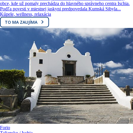
obce, kde už pomaly prechádza do hlavného správneho centra Ischia.
Podľa povesti v miestnej jaskyni predpovedala Kumská Sibyla...
Kúpele, wellness, relaxácia
TO MA ZAUJÍMA
Forio
Taliansko / Ischia