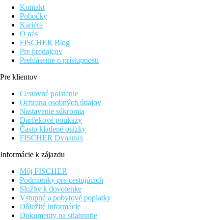
Kontakt
Pobočky
Kariéra
O nás
FISCHER Blog
Pre predajcov
Prehlásenie o prístupnosti
Pre klientov
Cestovné poistenie
Ochrana osobných údajov
Nastavenie súkromia
Darčekové poukazy
Často kladené otázky
FISCHER Dynamix
Informácie k zájazdu
Môj FISCHER
Podmienky pre cestujúcich
Služby k dovolenke
Vstupné a pobytové poplatky
Dôležité informácie
Dokumenty na stiahnutie