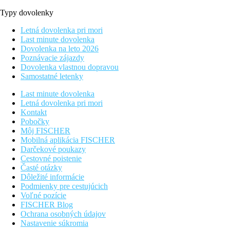
Typy dovolenky
Letná dovolenka pri mori
Last minute dovolenka
Dovolenka na leto 2026
Poznávacie zájazdy
Dovolenka vlastnou dopravou
Samostatné letenky
Last minute dovolenka
Letná dovolenka pri mori
Kontakt
Pobočky
Môj FISCHER
Mobilná aplikácia FISCHER
Darčekové poukazy
Cestovné poistenie
Časté otázky
Dôležité informácie
Podmienky pre cestujúcich
Voľné pozície
FISCHER Blog
Ochrana osobných údajov
Nastavenie súkromia