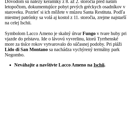
Dôvodom sú nálezy keramiky z 8. až 2. storočia pred naším
letopočtom, dokumentujúce pobyt prvých gréckych osadníkov v
staroveku. Pozrieť si ich môžete v múzeu Santa Restituta. Podľa
miestnej patrónky sa volá aj kostol z 11. storočia, zrejme najstarší
na celej Ischii.
Symbolom Lacco Ameno je skalný útvar
Fungo
v tvare huby pri
vjazde do prístavu. Ide o lávovú vyvrelinu, ktorú Tyrrhenské
more za tisíce rokov vytvarovalo do súčasnej podoby. Pri pláži
Lido di San Montano
sa nachádza vychýrený termálny park
Negombo.
Neváhajte a navštívte Lacco Ameno na
Ischii
.