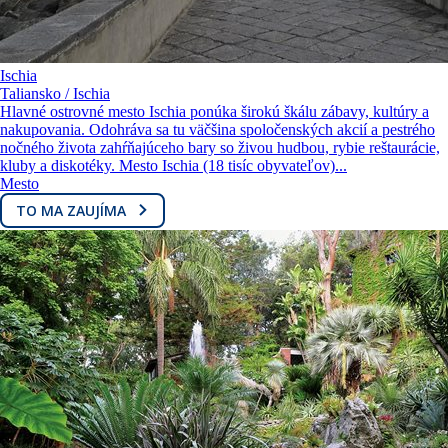
Ischia
Taliansko / Ischia
Hlavné ostrovné mesto Ischia ponúka širokú škálu zábavy, kultúry a
nakupovania. Odohráva sa tu väčšina spoločenských akcií a pestrého
nočného života zahŕňajúceho bary so živou hudbou, rybie reštaurácie,
kluby a diskotéky. Mesto Ischia (18 tisíc obyvateľov)...
Mesto
TO MA ZAUJÍMA