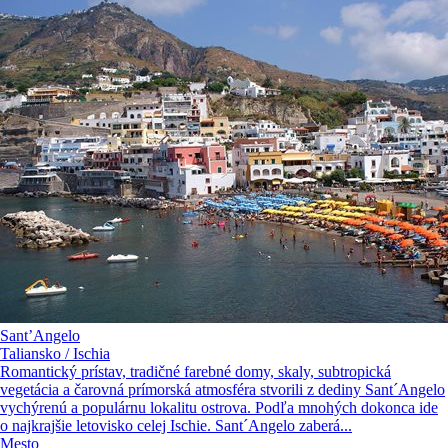
Sant’Angelo
Taliansko / Ischia
Romantický prístav, tradičné farebné domy, skaly, subtropická
vegetácia a čarovná prímorská atmosféra stvorili z dediny Sant´Angelo
vychýrenú a populárnu lokalitu ostrova. Podľa mnohých dokonca ide
o najkrajšie letovisko celej Ischie. Sant´Angelo zaberá...
Mesto