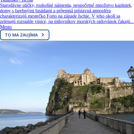
Starodávne uličky, rozkošné námestia, nespočetné množstvo kaplniek,
domy s farebnými fasádami a príjemná prístavná atmosféra
charakterizujú mestečko Forio na západe Ischie. V jeho okolí sa
zelenajú rozsiahle vinice, na milovníkov morských radovánok čakajú...
Mesto
TO MA ZAUJÍMA