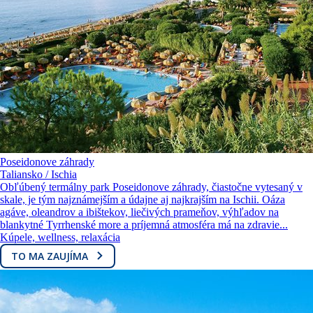
Poseidonove záhrady
Taliansko / Ischia
Obľúbený termálny park Poseidonove záhrady, čiastočne vytesaný v
skale, je tým najznámejším a údajne aj najkrajším na Ischii. Oáza
agáve, oleandrov a ibištekov, liečivých prameňov, výhľadov na
blankytné Tyrrhenské more a príjemná atmosféra má na zdravie...
Kúpele, wellness, relaxácia
TO MA ZAUJÍMA