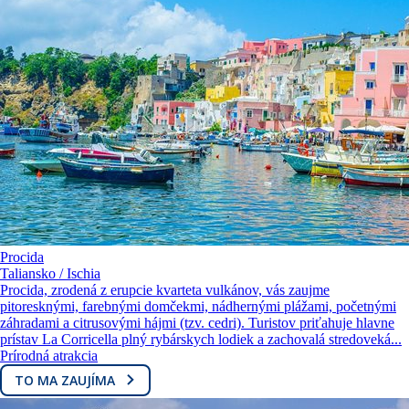
Procida
Taliansko / Ischia
Procida, zrodená z erupcie kvarteta vulkánov, vás zaujme
pitoresknými, farebnými domčekmi, nádhernými plážami, početnými
záhradami a citrusovými hájmi (tzv. cedri). Turistov priťahuje hlavne
prístav La Corricella plný rybárskych lodiek a zachovalá stredoveká...
Prírodná atrakcia
TO MA ZAUJÍMA