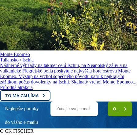
Monte Epomeo
Taliansko / Ischia
Nádherné výhľady na takmer celú Ischiu, na Neapolský záliv a na
vulkanické Flegrejské polia poskytuje najvyššia hora ostrova Monte
Epomeo. Výstup na vrchol sopečného pôvodu patrí k najkrajším
zážitkom počas dovolenky na Ischii. Skalnatý vrchol Monte Epomeo...
Prírodná atrakcia
TO MA ZAUJÍMA
Najlepšie ponuky
ODOBERAŤ
do vášho e-mailu
O CK FISCHER