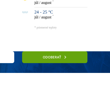
*
júl / august
24 - 25 °C
*
júl / august
* priemerné teploty
ODOBERAŤ