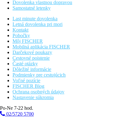
Dovolenka vlastnou dopravou
Samostatné letenky
Last minute dovolenka
Letná dovolenka pri mori
Kontakt
Pobočky
Môj FISCHER
Mobilná aplikácia FISCHER
Darčekové poukazy
Cestovné poistenie
Časté otázky
Dôležité informácie
Podmienky pre cestujúcich
Voľné pozície
FISCHER Blog
Ochrana osobných údajov
Nastavenie súkromia
Po-Ne 7-22 hod.
02/5720 5700