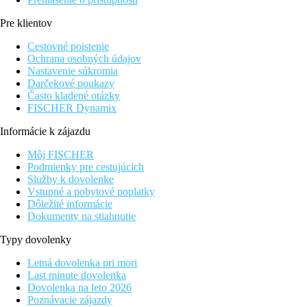
Pre klientov
Cestovné poistenie
Ochrana osobných údajov
Nastavenie súkromia
Darčekové poukazy
Často kladené otázky
FISCHER Dynamix
Informácie k zájazdu
Môj FISCHER
Podmienky pre cestujúcich
Služby k dovolenke
Vstupné a pobytové poplatky
Dôležité informácie
Dokumenty na stiahnutie
Typy dovolenky
Letná dovolenka pri mori
Last minute dovolenka
Dovolenka na leto 2026
Poznávacie zájazdy