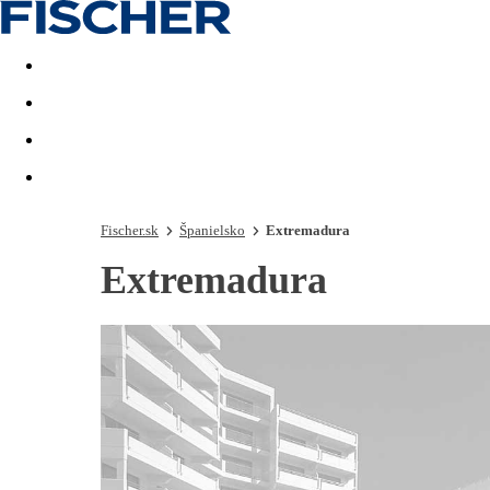
Last minute
Dovolenkové kluby
First minute - Leto 2026
Fischer.sk
Španielsko
Extremadura
Extremadura