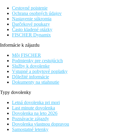
Cestovné poistenie
Ochrana osobných údajov
Nastavenie súkromia
Darčekové poukazy
Často kladené otázky
FISCHER Dynamix
Informácie k zájazdu
Môj FISCHER
Podmienky pre cestujúcich
Služby k dovolenke
Vstupné a pobytové poplatky
Dôležité informácie
Dokumenty na stiahnutie
Typy dovolenky
Letná dovolenka pri mori
Last minute dovolenka
Dovolenka na leto 2026
Poznávacie zájazdy
Dovolenka vlastnou dopravou
Samostatné letenky