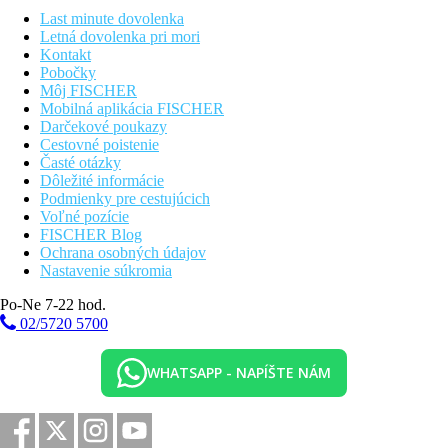
Last minute dovolenka
Letná dovolenka pri mori
Kontakt
Pobočky
Môj FISCHER
Mobilná aplikácia FISCHER
Darčekové poukazy
Cestovné poistenie
Časté otázky
Dôležité informácie
Podmienky pre cestujúcich
Voľné pozície
FISCHER Blog
Ochrana osobných údajov
Nastavenie súkromia
Po-Ne 7-22 hod.
02/5720 5700
WHATSAPP - NAPÍŠTE NÁM