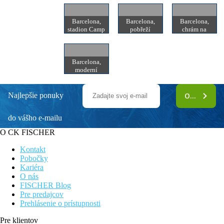
Barcelona,
Barcelona,
Barcelona,
stadion Camp
pobřeží
chrám na
Nou
pahorku
Tibidabo
Barcelona,
moderní
zástavba
Najlepšie ponuky
ODOBERAŤ
do vášho e-mailu
O CK FISCHER
Kontakt
Pobočky
Kariéra
O nás
FISCHER Blog
Pre predajcov
Prehlásenie o prístupnosti
Pre klientov