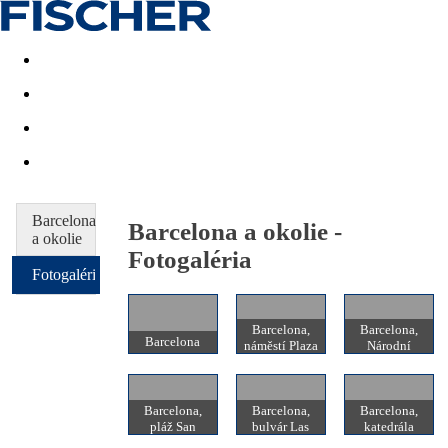
Last minute
Dovolenkové kluby
First minute - Leto 2026
Barcelona
Barcelona a okolie -
a okolie
Fotogaléria
Fotogaléria
Barcelona,
Barcelona,
Barcelona
náměstí Plaza
Národní
de Espana
muzeum
Barcelona,
Barcelona,
Barcelona,
pláž San
bulvár Las
katedrála
Sebastian
Ramblas