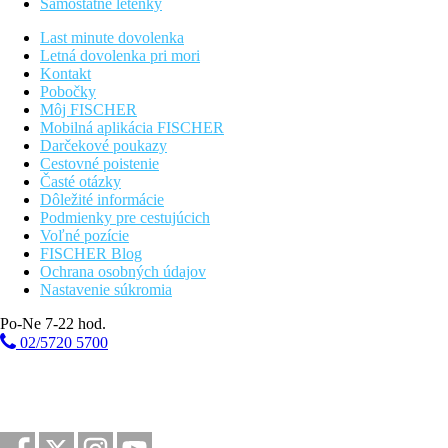
Samostatné letenky
bazény
Last minute dovolenka
Letná dovolenka pri mori
Ležadlá při bazéne
Kontakt
Slnečníky při bazéne
Pobočky
Môj FISCHER
Fotogaléria
Mobilná aplikácia FISCHER
Darčekové poukazy
Cestovné poistenie
Časté otázky
Dôležité informácie
Podmienky pre cestujúcich
Voľné pozície
FISCHER Blog
Ochrana osobných údajov
Nastavenie súkromia
Po-Ne 7-22 hod.
02/5720 5700