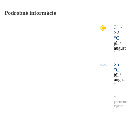
Podrobné informácie
31 -
32
°C
júl /
august
*
25
°C
júl /
august
*
*
priemern
teploty