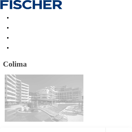
Last minute
Dovolenkové kluby
First minute - Leto 2026
Colima