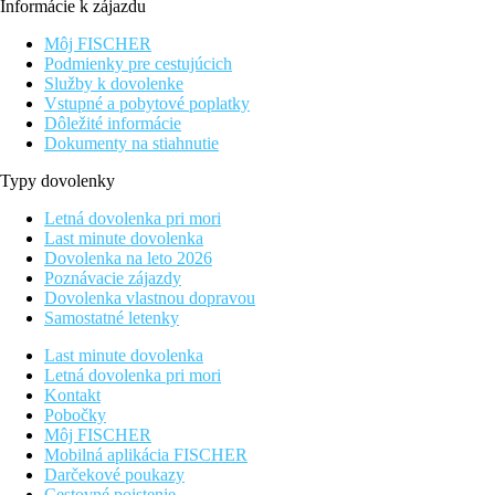
Informácie k zájazdu
Môj FISCHER
Podmienky pre cestujúcich
Služby k dovolenke
Vstupné a pobytové poplatky
Dôležité informácie
Dokumenty na stiahnutie
Typy dovolenky
Letná dovolenka pri mori
Last minute dovolenka
Dovolenka na leto 2026
Poznávacie zájazdy
Dovolenka vlastnou dopravou
Samostatné letenky
Last minute dovolenka
Letná dovolenka pri mori
Kontakt
Pobočky
Môj FISCHER
Mobilná aplikácia FISCHER
Darčekové poukazy
Cestovné poistenie