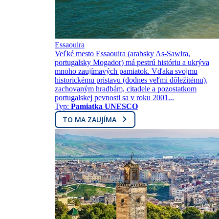
Essaouira
Veľké mesto Essaouira (arabsky As-Sawira,
portugalsky Mogador) má pestrú históriu a ukrýva
mnoho zaujímavých pamiatok. Vďaka svojmu
historickému prístavu (dodnes veľmi dôležitému),
zachovaným hradbám, citadele a pozostatkom
portugalskej pevnosti sa v roku 2001...
Typ:
Pamiatka UNESCO
TO MA ZAUJÍMA