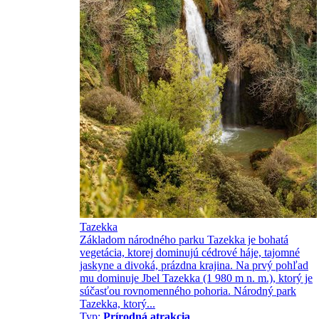
Tazekka
Základom národného parku Tazekka je bohatá
vegetácia, ktorej dominujú cédrové háje, tajomné
jaskyne a divoká, prázdna krajina. Na prvý pohľad
mu dominuje Jbel Tazekka (1 980 m n. m.), ktorý je
súčasťou rovnomenného pohoria. Národný park
Tazekka, ktorý...
Typ:
Prírodná atrakcia