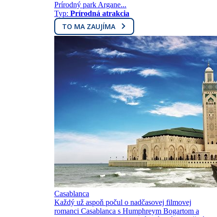
Prírodný park Argane...
Typ:
Prírodná atrakcia
TO MA ZAUJÍMA
Casablanca
Každý už aspoň počul o nadčasovej filmovej
romanci Casablanca s Humphreym Bogartom a