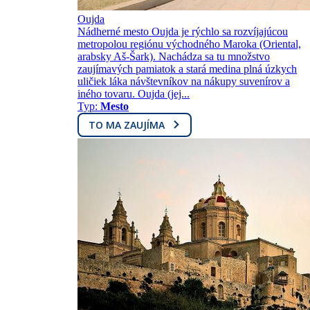
Oujda
Nádherné mesto Oujda je rýchlo sa rozvíjajúcou
metropolou regiónu východného Maroka (Oriental,
arabsky Aš-Šark). Nachádza sa tu množstvo
zaujímavých pamiatok a stará medina plná úzkych
uličiek láka návštevníkov na nákupy suvenírov a
iného tovaru. Oujda (jej...
Typ:
Mesto
TO MA ZAUJÍMA