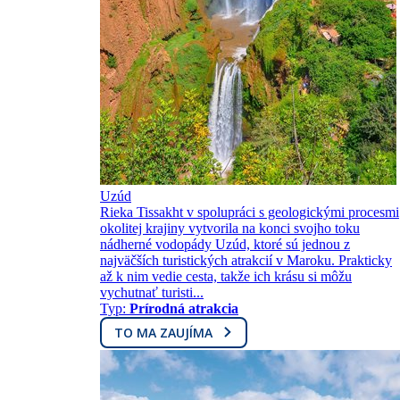
Uzúd
Rieka Tissakht v spolupráci s geologickými procesmi
okolitej krajiny vytvorila na konci svojho toku
nádherné vodopády Uzúd, ktoré sú jednou z
najväčších turistických atrakcií v Maroku. Prakticky
až k nim vedie cesta, takže ich krásu si môžu
vychutnať turisti...
Typ:
Prírodná atrakcia
TO MA ZAUJÍMA