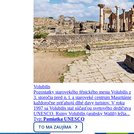
Volubilis
Pozostatky starovekého fénického mesta Volubilis z
3. storočia pred n. l. a staroveké centrum Mauritánie
každoročne priťahujú dlhé davy turistov. V roku
1997 sa Volubilis stal súčasťou svetového dedičstva
UNESCO. Ruiny Volubilis (arabsky Walili) ležia...
Typ:
Pamiatka UNESCO
TO MA ZAUJÍMA