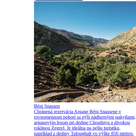
Béni Snassen
Chránená rezervácia Argane Béni Snassene v
rovnomennom pohorí sa pýši nádhernými jaskyňami,
arganovým lesom pri dedine Chouihiya a divokou
roklinou Zegzel. Je ideálna na pešiu turistiku,
napríklad z dediny Tafoughalt vo výške 850 metrov.