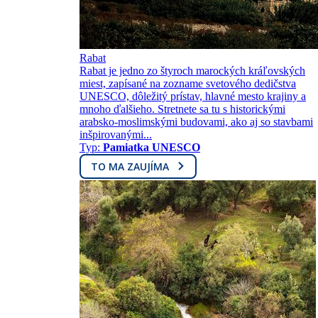
Rabat
Rabat je jedno zo štyroch marockých kráľovských
miest, zapísané na zozname svetového dedičstva
UNESCO, dôležitý prístav, hlavné mesto krajiny a
mnoho ďalšieho. Stretnete sa tu s historickými
arabsko-moslimskými budovami, ako aj so stavbami
inšpirovanými...
Typ:
Pamiatka UNESCO
TO MA ZAUJÍMA