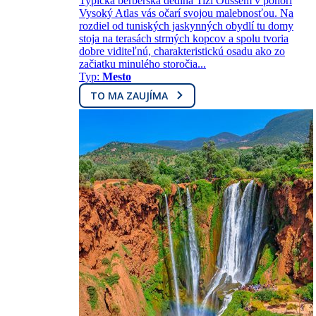
Typická berberská dedina Tizi Oussem v pohorí
Vysoký Atlas vás očarí svojou malebnosťou. Na
rozdiel od tuniských jaskynných obydlí tu domy
stoja na terasách strmých kopcov a spolu tvoria
dobre viditeľnú, charakteristickú osadu ako zo
začiatku minulého storočia...
Typ:
Mesto
TO MA ZAUJÍMA