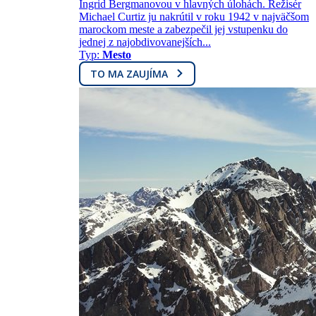
Ingrid Bergmanovou v hlavných úlohách. Režisér
Michael Curtiz ju nakrútil v roku 1942 v najväčšom
marockom meste a zabezpečil jej vstupenku do
jednej z najobdivovanejších...
Typ:
Mesto
TO MA ZAUJÍMA