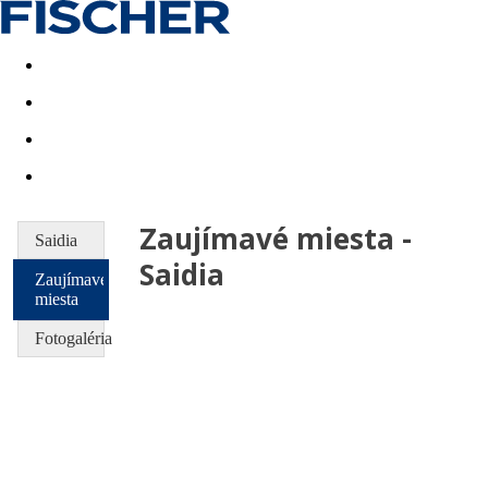
Last minute
Dovolenkové kluby
First minute - Leto 2026
Zaujímavé miesta -
Saidia
Saidia
Zaujímavé
miesta
Fotogaléria