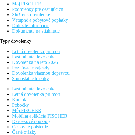
Môj FISCHER
Podmienky pre cestujúcich
Služby k dovolenke
Vstupné a pobytové poplatky
Dôležité informácie
Dokumenty na stiahnutie
Typy dovolenky
Letná dovolenka pri mori
Last minute dovolenka
Dovolenka na leto 2026
Poznávacie zájazdy
Dovolenka vlastnou dopravou
Samostatné letenky
Last minute dovolenka
Letná dovolenka pri mori
Kontakt
Pobočky
Môj FISCHER
Mobilná aplikácia FISCHER
Darčekové poukazy
Cestovné poistenie
Časté otázky