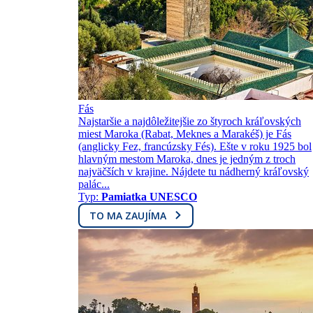
Fás
Najstaršie a najdôležitejšie zo štyroch kráľovských
miest Maroka (Rabat, Meknes a Marakéš) je Fás
(anglicky Fez, francúzsky Fés). Ešte v roku 1925 bol
hlavným mestom Maroka, dnes je jedným z troch
najväčších v krajine. Nájdete tu nádherný kráľovský
palác...
Typ:
Pamiatka UNESCO
TO MA ZAUJÍMA