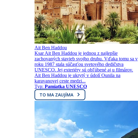
Ait Ben Haddou
Ksar Ait Ben Haddou je jednou z najlepšie
zachovaných stavieb svojho druhu. Vďaka tomu sa v
roku 1987 stala súčasťou svetového dedičstva
UNESCO. Jej exteriéry sú obľúbené aj u filmárov.
Ait Ben Haddou je ukrytý v údolí Ounila na
karavanovej ceste medzi...
Typ:
Pamiatka UNESCO
TO MA ZAUJÍMA