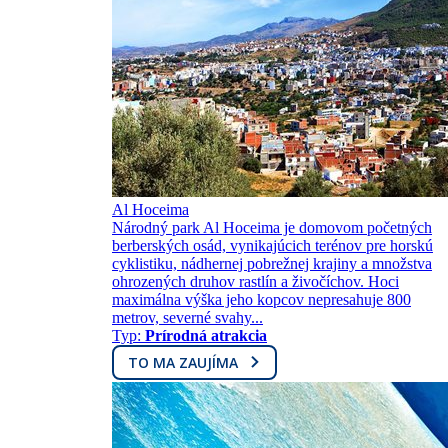
Al Hoceima
Národný park Al Hoceima je domovom početných
berberských osád, vynikajúcich terénov pre horskú
cyklistiku, nádhernej pobrežnej krajiny a množstva
ohrozených druhov rastlín a živočíchov. Hoci
maximálna výška jeho kopcov nepresahuje 800
metrov, severné svahy...
Typ:
Prírodná atrakcia
TO MA ZAUJÍMA