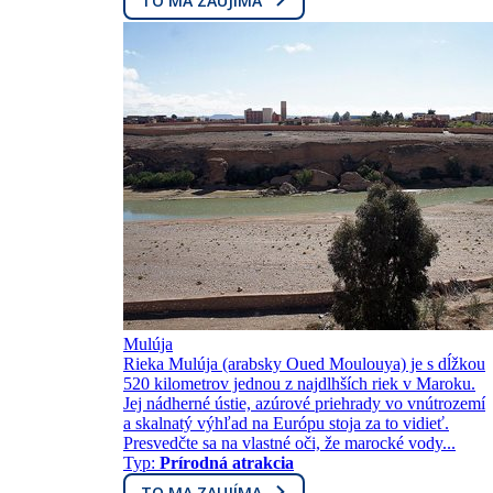
TO MA ZAUJÍMA
Mulúja
Rieka Mulúja (arabsky Oued Moulouya) je s dĺžkou
520 kilometrov jednou z najdlhších riek v Maroku.
Jej nádherné ústie, azúrové priehrady vo vnútrozemí
a skalnatý výhľad na Európu stoja za to vidieť.
Presvedčte sa na vlastné oči, že marocké vody...
Typ:
Prírodná atrakcia
TO MA ZAUJÍMA