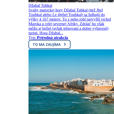
Džabal Tubkal
Svahy marockej hory Džabal Tubkal (tiež Jbel
Toubkal alebo Le djebel Toubkal) sa šplhajú do
výšky 4 167 metrov. To z neho robí najvyšší vrchol
Maroka a celej severnej Afriky. Zdolať ho však
môžu aj bežní (avšak trénovaní a dobre vybavení)
turisti. Hora Džabal...
Typ:
Prírodná atrakcia
TO MA ZAUJÍMA