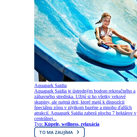
Aquapark Saidia
Aquapark Saidia je ústredným bodom rekreačného a
zábavného strediska. Užijú si ho všetky vekové
skupiny, ale najmä deti, ktoré majú k dispozícii
špeciálnu zónu v plytkom bazéne a mnoho ďalších
atrakcií. Aquapark Saidia zaberá plochu 7 hektárov v
centrálnej...
Typ:
Kúpele, wellness, relaxácia
TO MA ZAUJÍMA