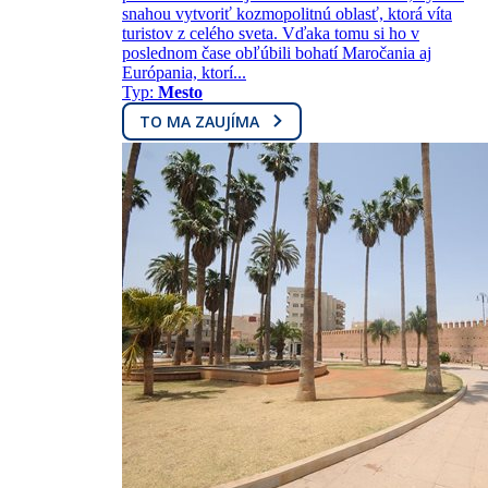
snahou vytvoriť kozmopolitnú oblasť, ktorá víta
turistov z celého sveta. Vďaka tomu si ho v
poslednom čase obľúbili bohatí Maročania aj
Európania, ktorí...
Typ:
Mesto
TO MA ZAUJÍMA