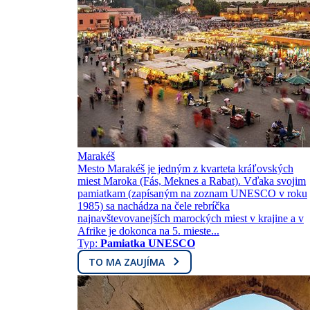
Marakéš
Mesto Marakéš je jedným z kvarteta kráľovských
miest Maroka (Fás, Meknes a Rabat). Vďaka svojim
pamiatkam (zapísaným na zoznam UNESCO v roku
1985) sa nachádza na čele rebríčka
najnavštevovanejších marockých miest v krajine a v
Afrike je dokonca na 5. mieste...
Typ:
Pamiatka UNESCO
TO MA ZAUJÍMA