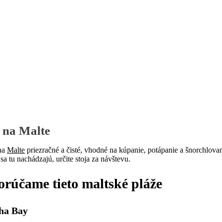
Pobočky
Časté otázky
Dovolenka
Destinácie
 na Malte
na
Malte
priezračné a čisté, vhodné na kúpanie, potápanie a šnorchlovan
é sa tu nachádzajú, určite stoja za návštevu.
rúčame tieto maltské pláže
ha Bay