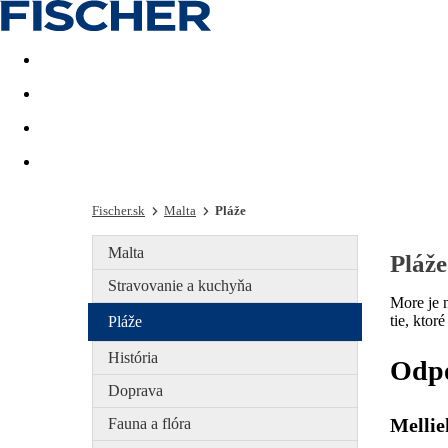
Last minute
Dovolenkové kluby
First minute - Leto 2026
Fischer.sk
Malta
Pláže
Malta
Pláže
Stravovanie a kuchyňa
More je 
tie, ktor
Pláže
História
Odpo
Doprava
Mellie
Fauna a flóra