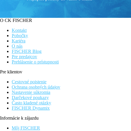
O CK FISCHER
Kontakt
Pobočky
Kariéra
O nás
FISCHER Blog
Pre predajcov
Prehlásenie o prístupnosti
Pre klientov
Cestovné poistenie
Ochrana osobných údajov
Nastavenie súkromia
Darčekové poukazy
Často kladené otázky
FISCHER Dynamix
Informácie k zájazdu
Môj FISCHER