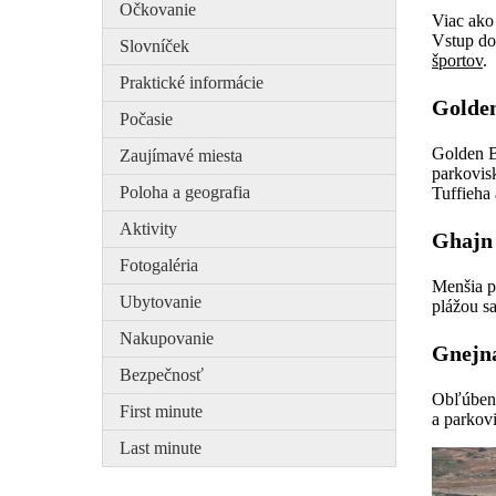
Očkovanie
Viac ako 
Vstup do
Slovníček
športov
.
Praktické informácie
Golde
Počasie
Golden Ba
Zaujímavé miesta
parkovis
Poloha a geografia
Tuffieha
Aktivity
Ghajn 
Fotogaléria
Menšia p
Ubytovanie
plážou sa
Nakupovanie
Gnejn
Bezpečnosť
Obľúbená
First minute
a parkov
Last minute