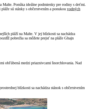
 na Malte. Ponúka ideálne podmienky pre rodiny s deťmi.
i pláže sú stánky s občerstvením a ponukou
vodných
ejších pláží na Malte. V jej blízkosti sa nachádza
pozdĺž pobrežia sa môžete prejsť na pláže Ghajn
ľmi obľúbená medzi priaznivcami šnorchlovania. Nad
rostrednej blízkosti sa nachádza stánok s občerstvením