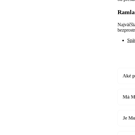
Ramla
Najväčšia
bezprost
Spä
Aké p
Má Ma
Je Mo