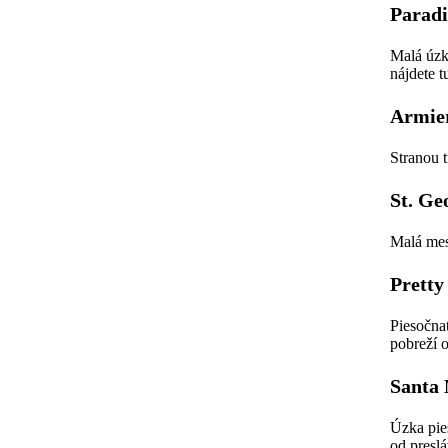
Paradi
Malá úzk
nájdete t
Armie
Stranou 
St. Ge
Malá mes
Pretty
Piesočna
pobreží o
Santa 
Úzka pie
od presl