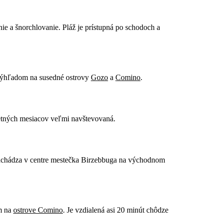
ie a šnorchlovanie. Pláž je prístupná po schodoch a
m výhľadom na susedné ostrovy
Gozo
a
Comino
.
etných mesiacov veľmi navštevovaná.
nachádza v centre mestečka Birzebbuga na východnom
m na
ostrove Comino
. Je vzdialená asi 20 minút chôdze