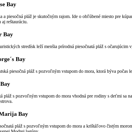
se Bay
a a piesočná pláž je skutočným rajom. Ide o obľúbené miesto pre kúpan
u aj reštauráciu.
r Bay
turistických stredísk leží menšia prírodná piesočnatá pláž s očarujúci
orge´s Bay
tská piesočná pláž s pozvoľným vstupom do mora, ktorá býva počas l
 Bay
tá pláž s pozvoľným vstupom do mora vhodná pre rodiny s deťmi sa 
strova.
Marija Bay
sočnatá pláž s pozvoľným vstupom do mora a krištáľovo čistým moro
ávenej Modrej lagúny.