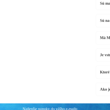
Sú ma
Sú na 
Má Ma
Je vs
Ktoré
Ako j
Najlepšie ponuky do vášho e-mailu