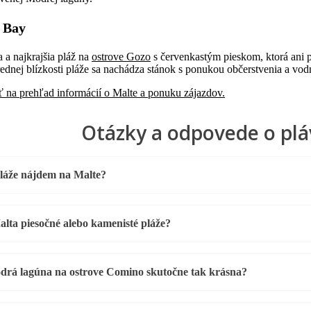
 Bay
 a najkrajšia pláž na
ostrove Gozo
s červenkastým pieskom, ktorá ani 
rednej blízkosti pláže sa nachádza stánok s ponukou občerstvenia a vod
ť na prehľad informácií o Malte a ponuku zájazdov.
Otázky a odpovede o plá
láže nájdem na Malte?
lta piesočné alebo kamenisté pláže?
drá lagúna na ostrove Comino skutočne tak krásna?