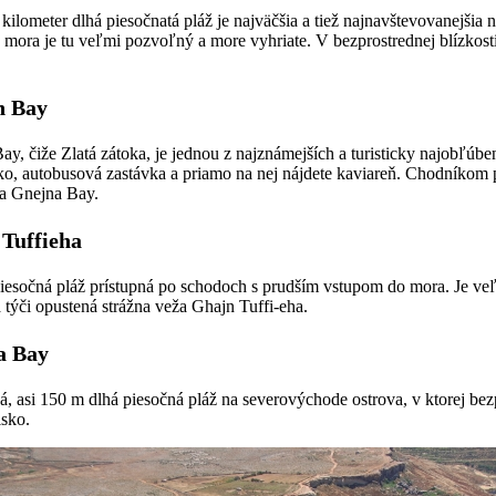
kilometer dlhá piesočnatá pláž je najväčšia a tiež najnavštevovanejšia
 mora je tu veľmi pozvoľný a more vyhriate. V bezprostrednej blízkost
n Bay
y, čiže Zlatá zátoka, je jednou z najznámejších a turisticky najobľúben
ko, autobusová zastávka a priamo na nej nájdete kaviareň. Chodníkom 
 a Gnejna Bay.
Tuffieha
iesočná pláž prístupná po schodoch s prudším vstupom do mora. Je ve
 týči opustená strážna veža Ghajn Tuffi-eha.
a Bay
, asi 150 m dlhá piesočná pláž na severovýchode ostrova, v ktorej bezp
isko.