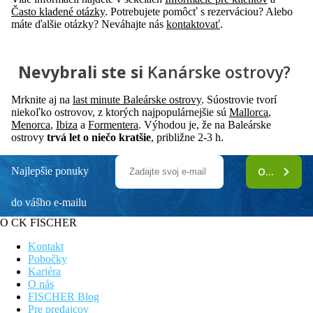
Často kladené otázky
. Potrebujete pomôcť s rezerváciou? Alebo
máte ďalšie otázky? Neváhajte nás
kontaktovať
.
Nevybrali ste si
Kanárske ostrovy?
Mrknite aj na
last minute Baleárske ostrovy
. Súostrovie tvorí
niekoľko ostrovov, z ktorých najpopulárnejšie sú
Mallorca
,
Menorca
,
Ibiza
a
Formentera
. Výhodou je, že na Baleárske
ostrovy
trvá let o niečo kratšie
, približne 2-3 h.
Najlepšie ponuky
ODOBERAŤ
do vášho e-mailu
O CK FISCHER
Kontakt
Pobočky
Kariéra
O nás
FISCHER Blog
Pre predajcov