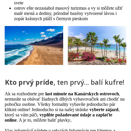
svete
ostrov ešte nezasiahol masový turizmus a vy si môžete užiť
malé mestá a dediny, prírodné bazény vytvorené lávou i
zopár krásnych pláží s čiernym pieskom
Kto prvý príde
, ten prvý… balí kufre!
Ak sa rozhodnete pre
last minute na Kanárskych ostrovoch
,
nemusíte sa obávať žiadnych dlhých vybavovačiek ani chodiť na
pobočku osobne. Všetky formality vybavíte jednoducho pár
klikmi online! Jednoducho si na našej stránke
vyberte zájazd
,
ktorý sa vám páči,
vyplňte požadované údaje a zaplaťte
online
. A je to, môžete baliť plavky..
Viac informácií nájdete v sekciách
Informácie pre klientov
a