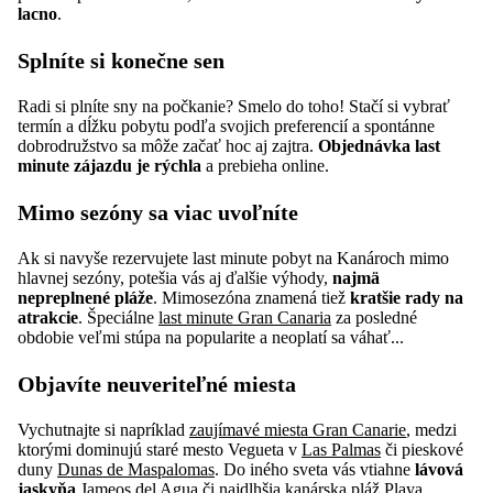
lacno
.
Splníte si konečne sen
Radi si plníte sny na počkanie? Smelo do toho! Stačí si vybrať
termín a dĺžku pobytu podľa svojich preferencií a spontánne
dobrodružstvo sa môže začať hoc aj zajtra.
Objednávka last
minute zájazdu je rýchla
a prebieha online.
Mimo sezóny sa viac uvoľníte
Ak si navyše rezervujete last minute pobyt na Kanároch mimo
hlavnej sezóny, potešia vás aj ďalšie výhody,
najmä
nepreplnené pláže
. Mimosezóna znamená tiež
kratšie rady na
atrakcie
. Špeciálne
last minute Gran Canaria
za posledné
obdobie veľmi stúpa na popularite a neoplatí sa váhať...
Objavíte neuveriteľné miesta
Vychutnajte si napríklad
zaujímavé miesta Gran Canarie
, medzi
ktorými dominujú staré mesto Vegueta v
Las Palmas
či pieskové
duny
Dunas de Maspalomas
. Do iného sveta vás vtiahne
lávová
jaskyňa
Jameos del Agua
či najdlhšia kanárska pláž
Playa