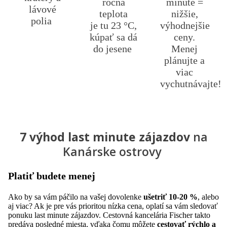
ročná
minute =
lávové
teplota
nižšie,
polia
je tu 23 °C,
výhodnejšie
kúpať sa dá
ceny.
do jesene
Menej
plánujte a
viac
vychutnávajte!
7 výhod last minute zájazdov
na
Kanárske ostrovy
Platiť budete menej
Ako by sa vám páčilo na vašej dovolenke
ušetriť 10-20 %
, alebo
aj viac? Ak je pre vás prioritou nízka cena, oplatí sa vám sledovať
ponuku last minute zájazdov. Cestovná kancelária Fischer takto
predáva posledné miesta, vďaka čomu môžete
cestovať rýchlo a