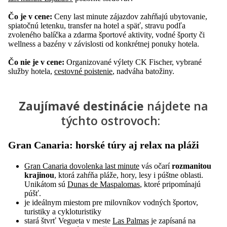
Čo je v cene:
Ceny last minute zájazdov zahŕňajú ubytovanie,
spiatočnú letenku, transfer na hotel a späť, stravu podľa
zvoleného balíčka a zdarma športové aktivity, vodné športy či
wellness a bazény v závislosti od konkrétnej ponuky hotela.
Čo nie je v cene:
Organizované výlety CK Fischer, vybrané
služby hotela,
cestovné poistenie
, nadváha batožiny.
Zaujímavé destinácie
nájdete na
týchto ostrovoch:
Gran Canaria
: horské túry aj relax na pláži
Gran Canaria dovolenka last minute
vás očarí
rozmanitou
krajinou
, ktorá zahŕňa pláže, hory, lesy i púštne oblasti.
Unikátom sú
Dunas de Maspalomas
, ktoré pripomínajú
púšť.
je ideálnym miestom pre milovníkov vodných športov,
turistiky a cykloturistiky
stará štvrť Vegueta v meste
Las Palmas
je zapísaná na