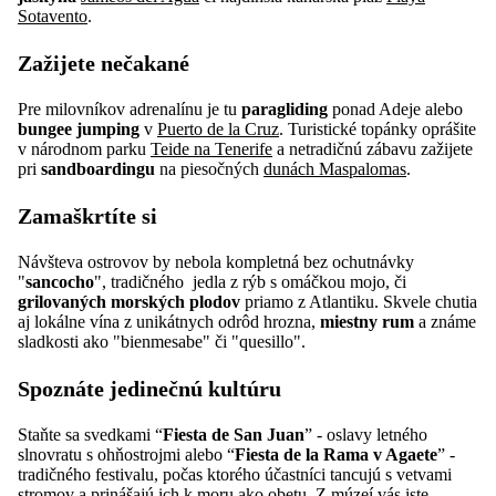
Sotavento
.
Zažijete nečakané
Pre milovníkov adrenalínu je tu
paragliding
ponad Adeje alebo
bungee jumping
v
Puerto de la Cruz
. Turistické topánky oprášite
v národnom parku
Teide na Tenerife
a netradičnú zábavu zažijete
pri
sandboardingu
na piesočných
dunách Maspalomas
.
Zamaškrtíte si
Návšteva ostrovov by nebola kompletná bez ochutnávky
"
sancocho
", tradičného jedla z rýb s omáčkou mojo, či
grilovaných morských plodov
priamo z Atlantiku. Skvele chutia
aj lokálne vína z unikátnych odrôd hrozna,
miestny rum
a známe
sladkosti ako "bienmesabe" či "quesillo".
Spoznáte jedinečnú kultúru
Staňte sa svedkami “
Fiesta de San Juan
” - oslavy letného
slnovratu s ohňostrojmi alebo “
Fiesta de la Rama v Agaete
” -
tradičného festivalu, počas ktorého účastníci tancujú s vetvami
stromov a prinášajú ich k moru ako obetu. Z múzeí vás iste