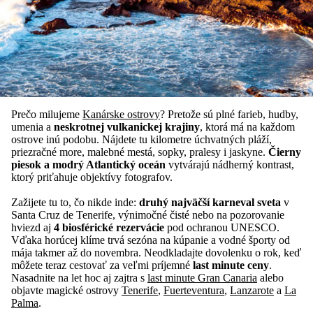
Prečo milujeme
Kanárske ostrovy
? Pretože sú plné farieb, hudby,
umenia a
neskrotnej vulkanickej krajiny
, ktorá má na každom
ostrove inú podobu. Nájdete tu kilometre úchvatných pláží,
priezračné more, malebné mestá, sopky, pralesy i jaskyne.
Čierny
piesok a modrý Atlantický oceán
vytvárajú nádherný kontrast,
ktorý priťahuje objektívy fotografov.
Zažijete tu to, čo nikde inde:
druhý najväčší karneval sveta
v
Santa Cruz de Tenerife, výnimočné čisté nebo na pozorovanie
hviezd aj
4 biosférické rezervácie
pod ochranou UNESCO.
Vďaka horúcej klíme trvá sezóna na kúpanie a vodné športy od
mája takmer až do novembra. Neodkladajte dovolenku o rok, keď
môžete teraz cestovať za veľmi príjemné
last minute ceny
.
Nasadnite na let hoc aj zajtra s
last minute Gran Canaria
alebo
objavte magické ostrovy
Tenerife
,
Fuerteventura
,
Lanzarote
a
La
Palma
.