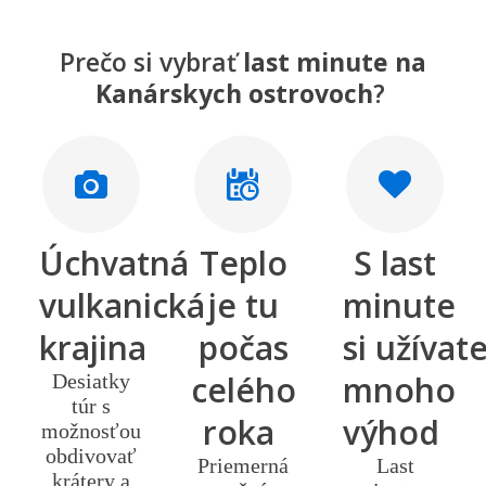
Prečo si vybrať
last minute na
Kanárskych ostrovoch
?
Úchvatná
Teplo
S last
vulkanická
je tu
minute
krajina
počas
si užívat
celého
mnoho
Desiatky
túr s
roka
výhod
možnosťou
obdivovať
Priemerná
Last
krátery a