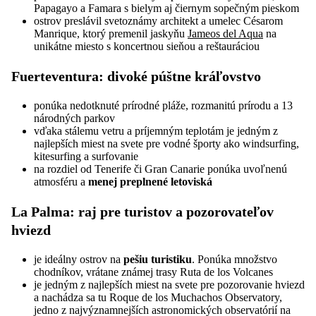
Papagayo a Famara s bielym aj čiernym sopečným pieskom
ostrov preslávil svetoznámy architekt a umelec Césarom
Manrique, ktorý premenil jaskyňu
Jameos del Aqua
na
unikátne miesto s koncertnou sieňou a reštauráciou
Fuerteventura
: divoké púštne kráľovstvo
ponúka nedotknuté prírodné pláže, rozmanitú prírodu a 13
národných parkov
vďaka stálemu vetru a príjemným teplotám je jedným z
najlepších miest na svete pre vodné športy ako windsurfing,
kitesurfing a surfovanie
na rozdiel od Tenerife či Gran Canarie ponúka uvoľnenú
atmosféru a
menej preplnené letoviská
La Palma
: raj pre turistov a pozorovateľov
hviezd
je ideálny ostrov na
pešiu turistiku
. Ponúka množstvo
chodníkov, vrátane známej trasy Ruta de los Volcanes
je jedným z najlepších miest na svete pre pozorovanie hviezd
a nachádza sa tu Roque de los Muchachos Observatory,
jedno z najvýznamnejších astronomických observatórií na