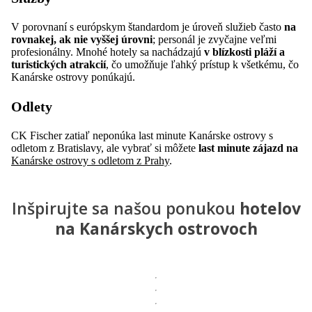
V porovnaní s európskym štandardom je úroveň služieb často
na
rovnakej, ak nie vyššej úrovni
; personál je zvyčajne veľmi
profesionálny. Mnohé hotely sa nachádzajú
v blízkosti pláží a
turistických atrakcií
, čo umožňuje ľahký prístup k všetkému, čo
Kanárske ostrovy ponúkajú.
Odlety
CK Fischer zatiaľ neponúka last minute Kanárske ostrovy s
odletom z Bratislavy, ale vybrať si môžete
last minute zájazd na
Kanárske ostrovy s odletom z Prahy
.
Inšpirujte sa našou ponukou
hotelov
na Kanárskych ostrovoch