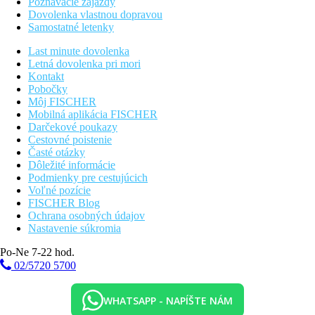
Poznávacie zájazdy
Dovolenka vlastnou dopravou
Samostatné letenky
Last minute dovolenka
Letná dovolenka pri mori
Kontakt
Pobočky
Môj FISCHER
Mobilná aplikácia FISCHER
Darčekové poukazy
Cestovné poistenie
Časté otázky
Dôležité informácie
Podmienky pre cestujúcich
Voľné pozície
FISCHER Blog
Ochrana osobných údajov
Nastavenie súkromia
Po-Ne 7-22 hod.
02/5720 5700
WHATSAPP - NAPÍŠTE NÁM