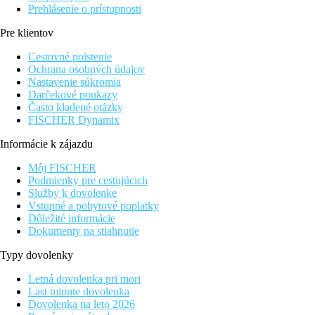
Prehlásenie o prístupnosti
Pre klientov
Cestovné poistenie
Ochrana osobných údajov
Nastavenie súkromia
Darčekové poukazy
Často kladené otázky
FISCHER Dynamix
Informácie k zájazdu
Môj FISCHER
Podmienky pre cestujúcich
Služby k dovolenke
Vstupné a pobytové poplatky
Dôležité informácie
Dokumenty na stiahnutie
Typy dovolenky
Letná dovolenka pri mori
Last minute dovolenka
Dovolenka na leto 2026