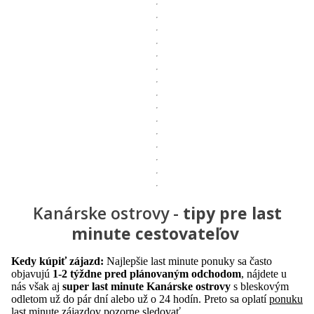
Kanárske ostrovy -
tipy pre last
minute cestovateľov
Kedy kúpiť zájazd:
Najlepšie last minute ponuky sa často
objavujú
1-2 týždne pred plánovaným odchodom
, nájdete u
nás však aj
super last minute Kanárske ostrovy
s bleskovým
odletom už do pár dní alebo už o 24 hodín. Preto sa oplatí
ponuku
last minute zájazdov
pozorne sledovať.