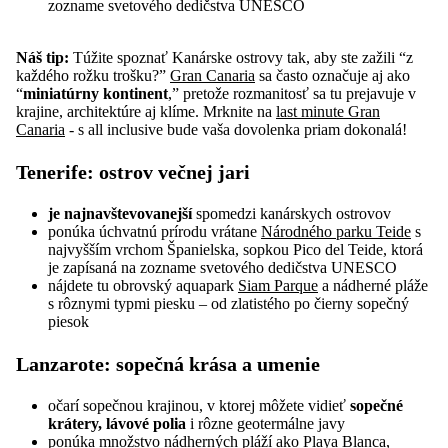
zozname svetového dedičstva UNESCO
Náš tip:
Túžite spoznať Kanárske ostrovy tak, aby ste zažili “z
každého rožku trošku?”
Gran Canaria
sa často označuje aj ako
“
miniatúrny kontinent
,” pretože rozmanitosť sa tu prejavuje v
krajine, architektúre aj klíme. Mrknite na
last minute Gran
Canaria
- s all inclusive bude vaša dovolenka priam dokonalá!
Tenerife
: ostrov večnej jari
je
najnavštevovanejší
spomedzi kanárskych ostrovov
ponúka úchvatnú prírodu vrátane
Národného parku Teide
s
najvyšším vrchom Španielska, sopkou Pico del Teide, ktorá
je zapísaná na zozname svetového dedičstva UNESCO
nájdete tu obrovský aquapark
Siam Parque
a nádherné pláže
s rôznymi typmi piesku – od zlatistého po čierny sopečný
piesok
Lanzarote
: sopečná krása a umenie
očarí sopečnou krajinou, v ktorej môžete vidieť
sopečné
krátery, lávové polia
i rôzne geotermálne javy
ponúka množstvo nádherných pláží ako Playa Blanca,